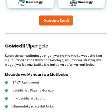
Neurology
Oncology
Gundua Zaidi
GoMedii
Vipengele
Kurahisisha matibabu ya mgonjwa, na vile vile kuiwezesha kwa
suluhu zinazoendeshwa na teknolojia, mfumo wa utunzaji wa
wagonjwa & uwazi katika kila hatua ya safari ya matibabu.
Msaada wa Mshauri wa Matibabu
24x7* Upatikanaji
Usaidizi wa Piga na Gumzo
14+ Usaidizi wa Lugha
Mapendekezo ya Matibabu