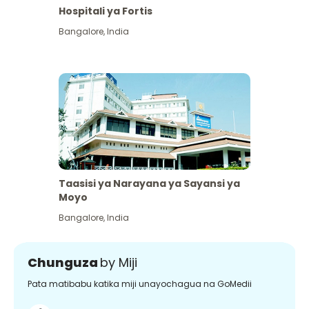
Hospitali ya Fortis
Bangalore
,
India
Taasisi ya Narayana ya Sayansi ya
Moyo
Bangalore
,
India
Chunguza
by Miji
Pata matibabu katika miji unayochagua na GoMedii