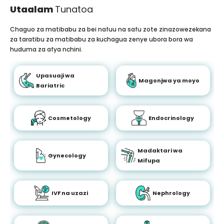
Utaalam
Tunatoa
Chaguo za matibabu za bei nafuu na safu zote zinazowezekana
za taratibu za matibabu za kuchagua zenye ubora bora wa
huduma za afya nchini.
Upasuaji wa
Magonjwa ya moyo
Bariatric
Cosmetology
Endocrinology
Madaktari wa
Gynecology
Mifupa
IVF na uzazi
Nephrology