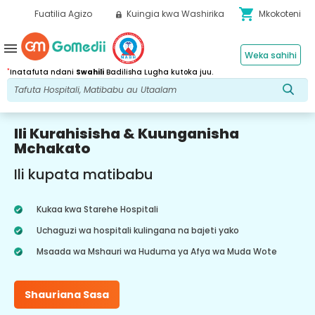
shopping_cart
Fuatilia Agizo
Kuingia kwa Washirika
Mkokoteni
menu
Weka sahihi
*
Inatafuta ndani
Swahili
Badilisha Lugha kutoka juu.
Ili Kurahisisha & Kuunganisha
Mchakato
Ili kupata matibabu
Kukaa kwa Starehe Hospitali
Uchaguzi wa hospitali kulingana na bajeti yako
Msaada wa Mshauri wa Huduma ya Afya wa Muda Wote
Shauriana Sasa