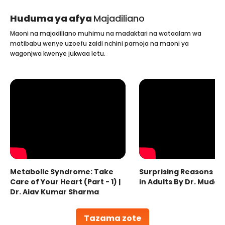
Huduma ya afya
Majadiliano
Maoni na majadiliano muhimu na madaktari na wataalam wa
matibabu wenye uzoefu zaidi nchini pamoja na maoni ya
wagonjwa kwenye jukwaa letu.
Metabolic Syndrome: Take
Surprising Reasons fo
Care of Your Heart (Part - 1) |
in Adults By Dr. Mudas
Dr. Ajay Kumar Sharma
Tazama zote