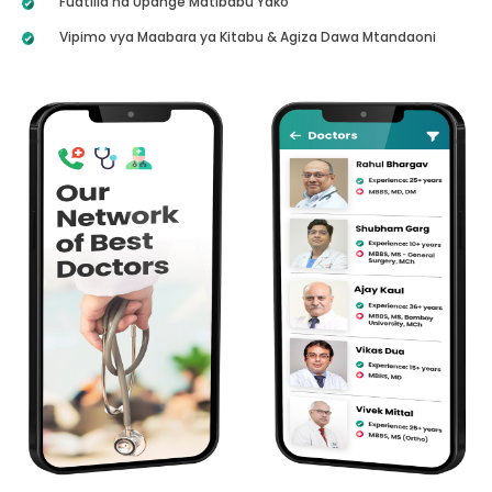
Fuatilia na Upange Matibabu Yako
Vipimo vya Maabara ya Kitabu & Agiza Dawa Mtandaoni