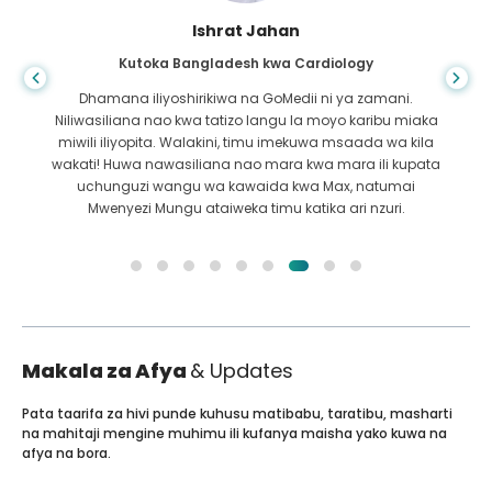
Ishrat Jahan
Kutoka Bangladesh kwa Cardiology
Dhamana iliyoshirikiwa na GoMedii ni ya zamani.
Niliwasiliana nao kwa tatizo langu la moyo karibu miaka
miwili iliyopita. Walakini, timu imekuwa msaada wa kila
wakati! Huwa nawasiliana nao mara kwa mara ili kupata
uchunguzi wangu wa kawaida kwa Max, natumai
Mwenyezi Mungu ataiweka timu katika ari nzuri.
Makala za Afya
& Updates
Pata taarifa za hivi punde kuhusu matibabu, taratibu, masharti
na mahitaji mengine muhimu ili kufanya maisha yako kuwa na
afya na bora.