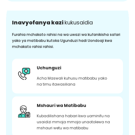
Inavyofanya kazi
kukusaidia
Furahia mchakato rahisi na wa uwazi wa kufanikisha safari
yako ya matibabu kutoka Ugunduzi hadi Uondoaji kwa
mchakato rahisi rahisi.
Uchunguzi
Acha Maswali kuhusu matibabu yako
na timu itawasiliana
Mshauri wa Matibabu
Kubadilishana habari kwa uaminifu na
usaidizi mmoja mmoja unaotolewa na
mshauri wetu wa matibabu