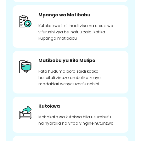
Mpango wa Matibabu
Kutoka kwa tikiti hadi visa na uteuzi wa
vifurushi vya bei nafuu zaidi katika
kupanga matibabu
Matibabu ya Bila Malipo
Pata huduma bora zaidi katika
hospitali zinazotambulika zenye
madaktari wenye uzoefu nchini
Kutokwa
Mchakato wa kutokwa bila usumbufu
na nyaraka na vifaa vingine hutunzwa