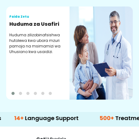
Faida Zetu
F
Huduma za Usafiri
u
Huduma zilizobinafsishwa
hutolewa kwa ubora mzuri
P
pamoja na msimamizi wa
n
Uhusiano kwa usaidizi.
y
m
T
k
m
+
Language Support
500+
Treatment Opti