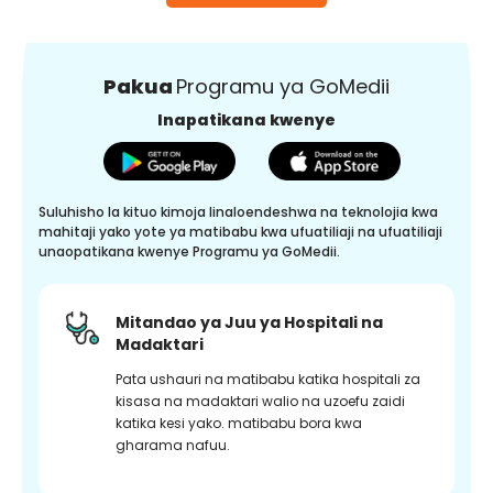
Pakua
Programu ya GoMedii
Inapatikana kwenye
Suluhisho la kituo kimoja linaloendeshwa na teknolojia kwa
mahitaji yako yote ya matibabu kwa ufuatiliaji na ufuatiliaji
unaopatikana kwenye Programu ya GoMedii.
Mitandao ya Juu ya Hospitali na
Madaktari
Pata ushauri na matibabu katika hospitali za
kisasa na madaktari walio na uzoefu zaidi
katika kesi yako. matibabu bora kwa
gharama nafuu.