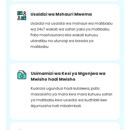
Usaidizi wa Mshauri Mwema
Usaidizi na usaidizi wa mshauri wa matibabu
wa 24x7 wakati wa safari yako ya matibabu.
Pata mashauriano kila wakati kuhusu
utaratibu na utunzaji wa baada ya
matibabu.
Usimamizi wa Kesi ya Mgonjwa wa
Mwisho hadi Mwisho
Kuanzia ugunduzi hadi kutolewa, pata
masasisho ya mara kwa mara kuhusu safari
ya matibabu kwa usaidizi wa kudhibiti kesi
ikijumuisha hati mbalimbali.