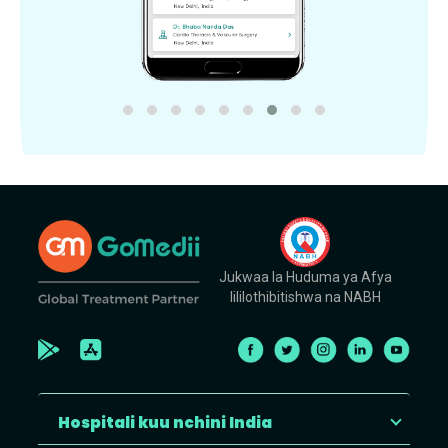
Jukwaa la Huduma ya Afya
lililothibitishwa na NABH
Hospitali kuu nchini India