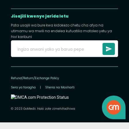
Jisajili kwenye jarida letu
Pata usajili wa bure kwa kidokezo chetu cha afya na
utimamu wa mwili na endelea kufuatilia matoleo yetu ya
hivi karibuni
Refund/Return/Exchange Policy
Sera ya faragha
|
Sheria na Masharti
© 2023 GoMedii. Haki zote zimehifadhiwa