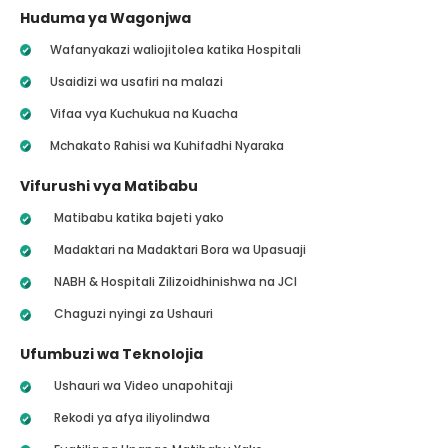
Huduma ya Wagonjwa
Wafanyakazi waliojitolea katika Hospitali
Usaidizi wa usafiri na malazi
Vifaa vya Kuchukua na Kuacha
Mchakato Rahisi wa Kuhifadhi Nyaraka
Vifurushi vya Matibabu
Matibabu katika bajeti yako
Madaktari na Madaktari Bora wa Upasuaji
NABH & Hospitali Zilizoidhinishwa na JCI
Chaguzi nyingi za Ushauri
Ufumbuzi wa Teknolojia
Ushauri wa Video unapohitaji
Rekodi ya afya iliyolindwa