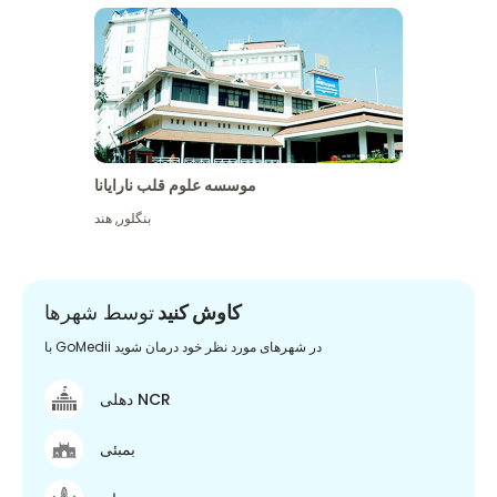
موسسه علوم قلب نارایانا
بنگلور
,
هند
کاوش کنید
توسط شهرها
با GoMedii در شهرهای مورد نظر خود درمان شوید
دهلی NCR
بمبئی