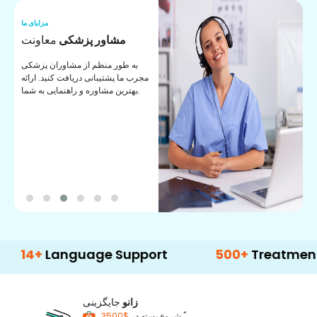
ما
مزایای ما
ا
مشاور پزشکی
معاونت
ن
به طور منظم از مشاوران پزشکی
ان
مجرب ما پشتیبانی دریافت کنید. ارائه
ی
بهترین مشاوره و راهنمایی به شما.
Language Support
500+
Treatment Optio
زانو
جایگزینی
*
$3500
شروع بسته در