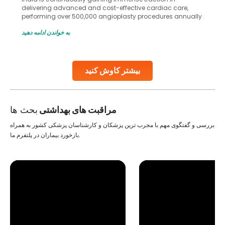
delivering advanced and cost-effective cardiac care,
performing over 500,000 angioplasty procedures annually
with a success rate exceeding 90%. Patients across the
به خواندن ادامه دهید
globe are searching for treatments like angioplasty and
stent placement in Indian hospitals, owing to the
combination of high-quality care and affordability.
Studies, such as one published
بیشتر کاوش کنید
Continue Reading
مراقبت های بهداشتی
بحث ها
بررسی و گفتگوی مهم با مجرب ترین پزشکان و کارشناسان پزشکی کشور به همراه
بازخورد بیماران در پلتفرم ما.