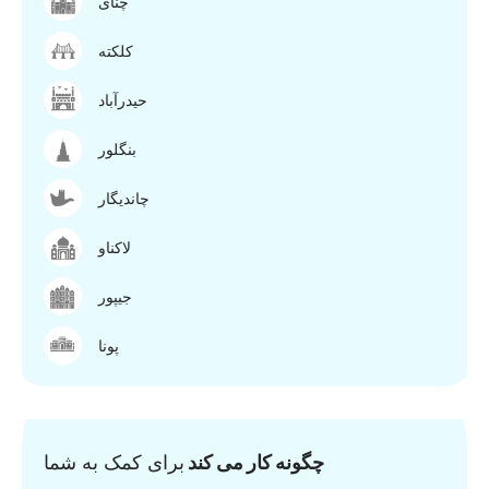
چنای
کلکته
حیدرآباد
بنگلور
چاندیگار
لاکناو
جیپور
پونا
چگونه کار می کند
برای کمک به شما