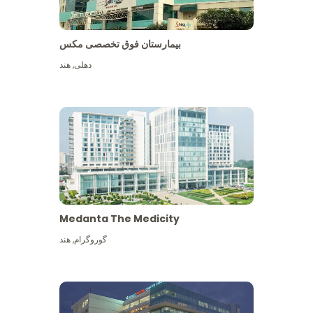
بیمارستان فوق تخصصی مکس
دهلی
,
هند
Medanta The Medicity
گوروگرام
,
هند