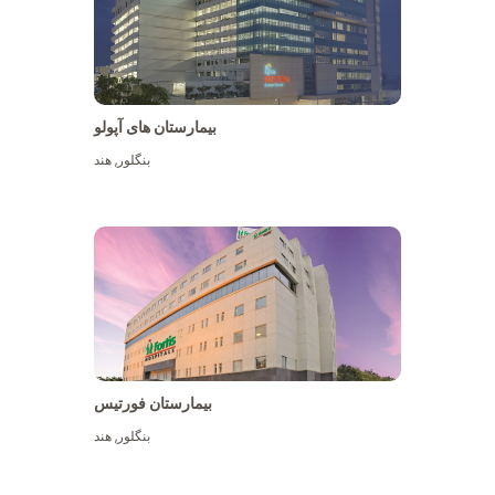
بیمارستان های آپولو
بنگلور
,
هند
بیشتر ببینید
بیمارستان فورتیس
بنگلور
,
هند