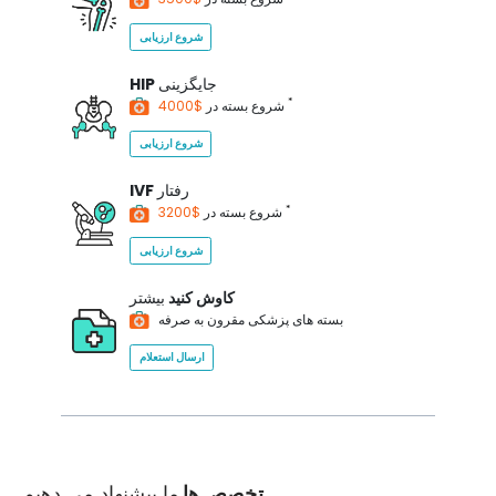
شروع ارزیابی
جایگزینی
HIP
*
$4000
شروع بسته در
شروع ارزیابی
رفتار
IVF
*
$3200
شروع بسته در
شروع ارزیابی
کاوش کنید
بیشتر
بسته های پزشکی مقرون به صرفه
ارسال استعلام
تخصص ها
ما پیشنهاد می دهیم