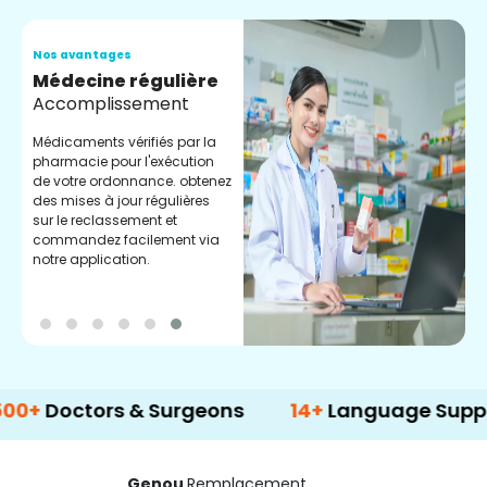
Nos avantages
N
Médecine régulière
S
Accomplissement
D
s
Médicaments vérifiés par la
g
pharmacie pour l'exécution
c
de votre ordonnance. obtenez
l
des mises à jour régulières
sur le reclassement et
commandez facilement via
notre application.
ctors & Surgeons
14+
Language Support
Genou
Remplacement