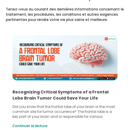
Tenez-vous au courant des dernières informations concernant le
traitement, les procédures, les conditions et autres exigences
pertinentes pour rendre votre vie plus saine et meilleure.
Recognizing Critical Symptoms of a Frontal
Lobe Brain Tumor Could Save Your Life
Did you know that the frontal lobe of your brain is the most
common site for tumor occurrence? The frontal lobe is a
key part of your brain and is responsible for various
important functions in your body. Any sort of damage or
Continuer la lecture
harm to it can lead to serious complications. However, with