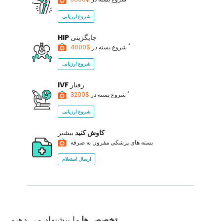
شروع ارزیابی
جایگزینی
HIP
*
$4000
شروع بسته در
شروع ارزیابی
رفتار
IVF
*
$3200
شروع بسته در
شروع ارزیابی
کاوش کنید
بیشتر
بسته های پزشکی مقرون به صرفه
ارسال استعلام
تخصص ها
ما پیشنهاد می دهیم