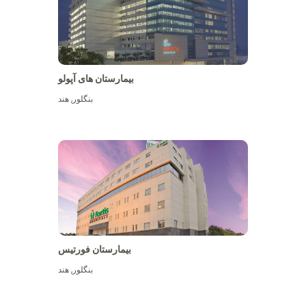
بیمارستان های آپولو
بنگلور
,
هند
بیشتر ببینید
بیمارستان فورتیس
بنگلور
,
هند