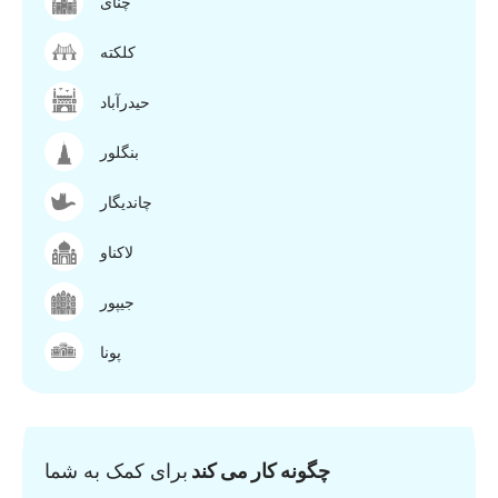
چنای
کلکته
حیدرآباد
بنگلور
چاندیگار
لاکناو
جیپور
پونا
چگونه کار می کند
برای کمک به شما