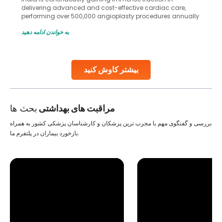
delivering advanced and cost-effective cardiac care,
performing over 500,000 angioplasty procedures annually
with a success rate exceeding 90%. Patients across the
به خواندن ادامه دهید
globe are searching for treatments like angioplasty and
stent placement in Indian hospitals, owing to the
combination of high-quality care and affordability.
Studies, such as one published
بیشتر کاوش کنید
Continue Reading
مراقبت های بهداشتی
بحث ها
بررسی و گفتگوی مهم با مجرب ترین پزشکان و کارشناسان پزشکی کشور به همراه
بازخورد بیماران در پلتفرم ما.