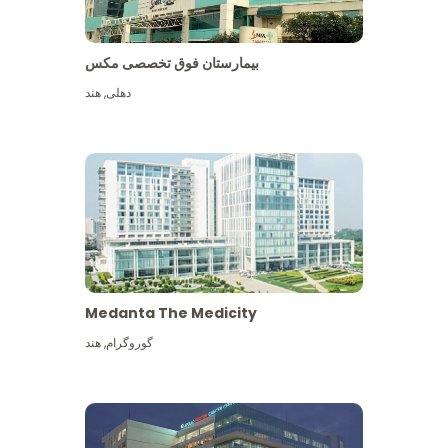
بیمارستان فوق تخصصی مکس
دهلی
,
هند
Medanta The Medicity
گوروگرام
,
هند