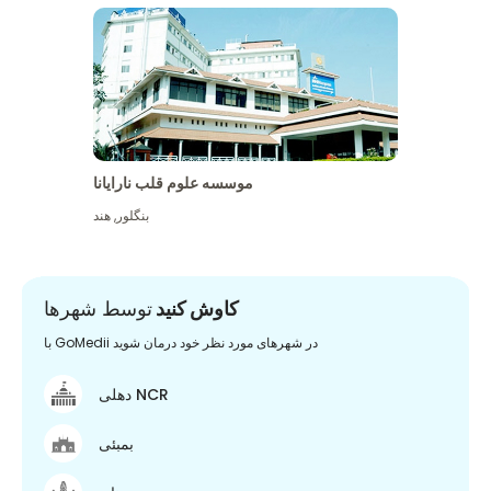
موسسه علوم قلب نارایانا
بنگلور
,
هند
کاوش کنید
توسط شهرها
با GoMedii در شهرهای مورد نظر خود درمان شوید
دهلی NCR
بمبئی