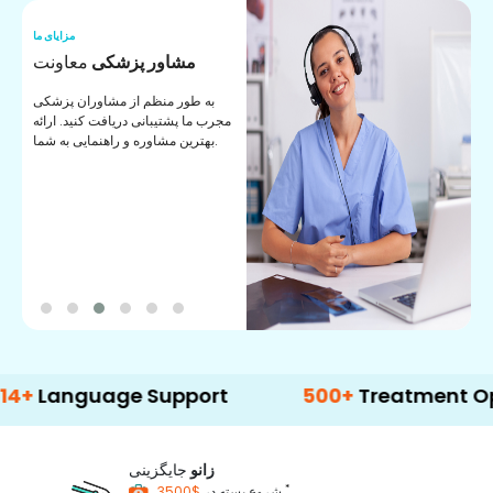
ما
مزایای ما
ا
مشاور پزشکی
معاونت
ن
به طور منظم از مشاوران پزشکی
ان
مجرب ما پشتیبانی دریافت کنید. ارائه
ی
بهترین مشاوره و راهنمایی به شما.
guage Support
500+
Treatment Options
زانو
جایگزینی
*
$3500
شروع بسته در