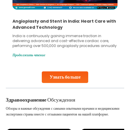
Angioplasty and Stent in India: Heart Care with
Advanced Technology
India is continuously gaining immense traction in
delivering advanced and cost-effective cardiac care,
performing over 500,000 angioplasty procedures annually
with a success rate exceeding 90%. Patients across the
Продолжить чтение
globe are searching for treatments like angioplasty and
stent placement in Indian hospitals, owing to the
combination of high-quality care and affordability.
Studies, such as one published
Узнать больше
Continue Reading
Здравоохранение
Обсуждения
Обзоры и важные обсуждения с самыми опытными врачами и медицинскими
экспертами страны вместе с отзывами пациентов на нашей платформе.