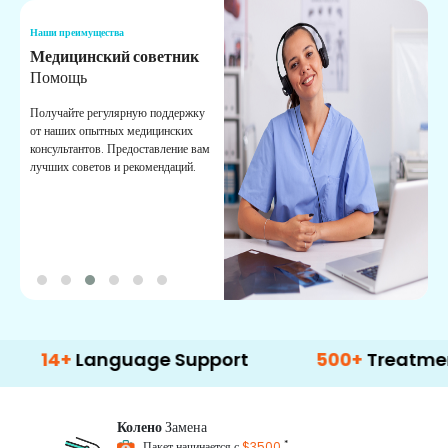
Наши преимущества
Н
Медицинский советник
О
Помощь
К
Получайте регулярную поддержку
О
от наших опытных медицинских
с
консультантов. Предоставление вам
п
лучших советов и рекомендаций.
в
о
+
Language Support
500+
Treatment Opti
Колено
Замена
*
Пакет начинается с
$3500