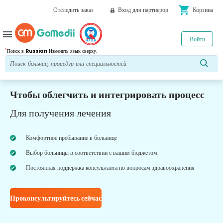
shopping_cart
Отследить заказ
Вход для партнеров
Корзина
menu
Войти
*
Поиск в
Russian
Изменить язык сверху.
Чтобы облегчить и интегрировать процесс
Для получения лечения
Комфортное пребывание в больнице
Выбор больницы в соответствии с вашим бюджетом
Постоянная поддержка консультанта по вопросам здравоохранения
Проконсультируйтесь сейчас