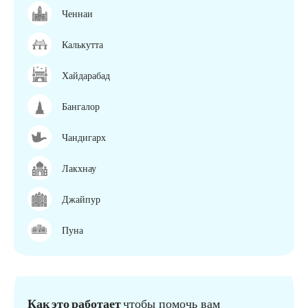
Ченнаи
Калькутта
Хайдарабад
Бангалор
Чандигарх
Лакхнау
Джайпур
Пуна
Как это работает
чтобы помочь вам