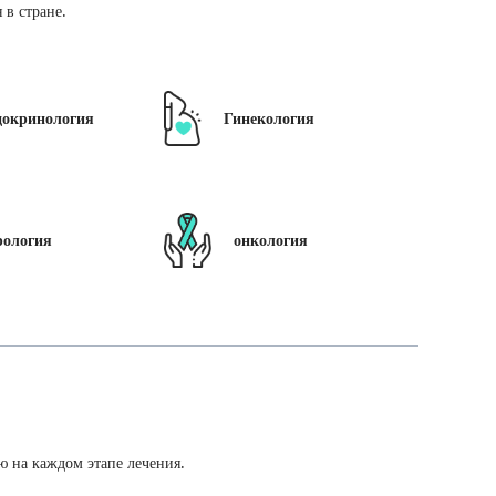
в стране.
докринология
Гинекология
рология
онкология
ю на каждом этапе лечения.