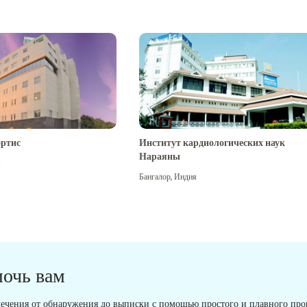
ртис
Институт кардиологических наук
Нараяны
я
Бангалор
,
Индия
мочь вам
ечения от обнаружения до выписки с помощью простого и плавного проц