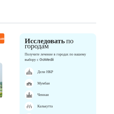
льше
Исследовать
по
городам
Получите лечение в городах по вашему
выбору с GoMedii
Дели НКР
Мумбаи
Ченнаи
Калькутта