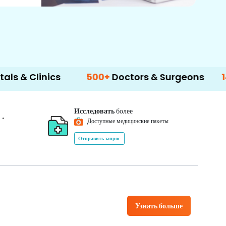
nics
500+
Doctors & Surgeons
14+
Langu
Исследовать
более
*
0
Доступные медицинские пакеты
Отправить запрос
Узнать больше