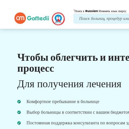
*
Поиск в
Russian
Изменить язык сверху.
Чтобы облегчить и инт
Наши преимущества
процесс
Лечение после
последующий уход
Для получения лечения
Получите круглосуточную медицинскую
поддержку и поддержку пациентов, а наша
команда всегда решит ваши проблемы.
Комфортное пребывание в больнице
Регулярные обновления о ваших потребностях в
лечении.
Выбор больницы в соответствии с вашим бюджето
Постоянная поддержка консультанта по вопросам 