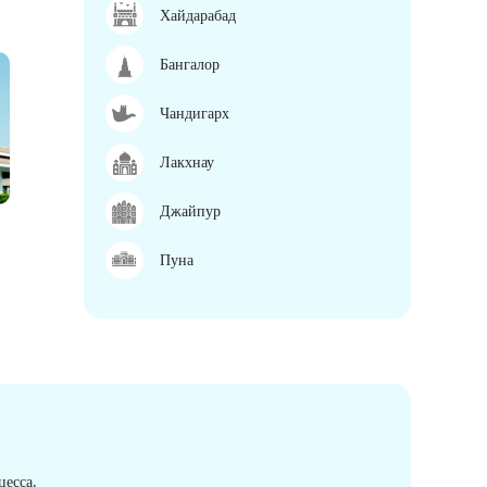
Хайдарабад
Бангалор
Чандигарх
Лакхнау
Джайпур
Пуна
есса.