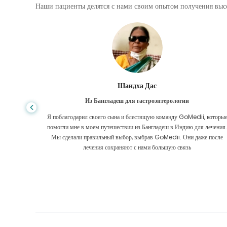
Наши пациенты делятся с нами своим опытом получения высо
Шандха Дас
Из Бангладеш для гастроэнтерологии
е того,
Я поблагодарил своего сына и блестящую команду GoMedii, которы
игде, даже
помогли мне в моем путешествии из Бангладеш в Индию для лечения
оровел
Мы сделали правильный выбор, выбрав GoMedii. Они даже после
 Большое
лечения сохраняют с нами большую связь