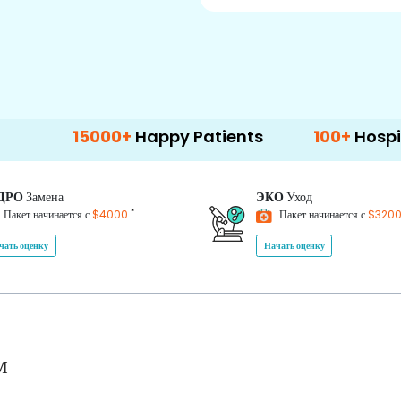
15000+
Happy Patients
100+
Hospitals & Cli
ДРО
Замена
ЭКО
Уход
*
Пакет начинается с
$4000
Пакет начинается с
$320
чать оценку
Начать оценку
м