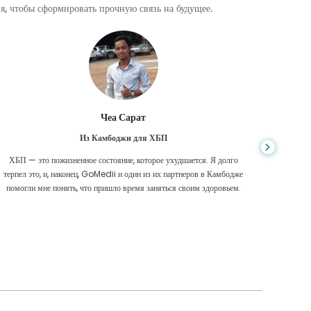
, чтобы сформировать прочную связь на будущее.
Чеа Сарат
Из Камбоджи для ХБП
ХБП — это пожизненное состояние, которое ухудшается. Я долго
Нико
терпел это, и, наконец, GoMedii и один из их партнеров в Камбодже
диагност
помогли мне понять, что пришло время заняться своим здоровьем.
были 