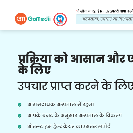
*
में खोजा जा रहा है
Hindi
ऊपर से भाषा बदले
प्रक्रिया को आसान और
हमारे लाभ
के लिए
इलाज के बाद
अनुवर्ती
देखभाल
उपचार प्राप्त करने के लि
हर समय आपकी समस्याओं का समाधान करने
वाली हमारी टीम के साथ चौबीसों घंटे चिकित्सा
और रोगी सहायता प्राप्त करें। आपके उपचार की
आरामदायक अस्पताल में रहना
जरूरतों पर नियमित अपडेट।
आपके बजट के अनुसार अस्पताल के विकल्प
ऑल-टाइम हेल्थकेयर काउंसलर सपोर्ट