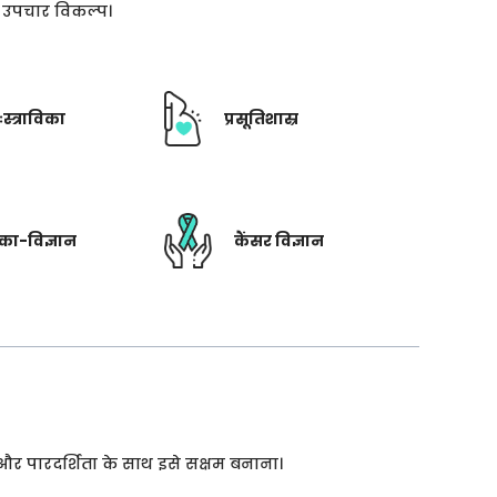
ती उपचार विकल्प।
ःस्त्राविका
प्रसूतिशास्र
रिका-विज्ञान
कैंसर विज्ञान
 और पारदर्शिता के साथ इसे सक्षम बनाना।