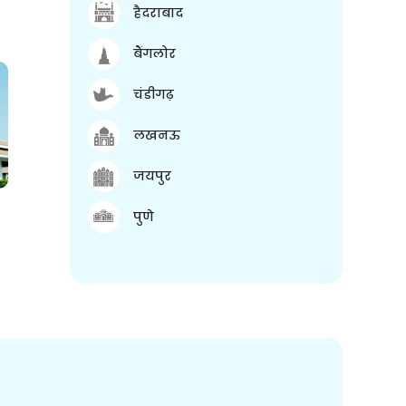
हैदराबाद
बैंगलोर
चंडीगढ़
लखनऊ
जयपुर
पुणे