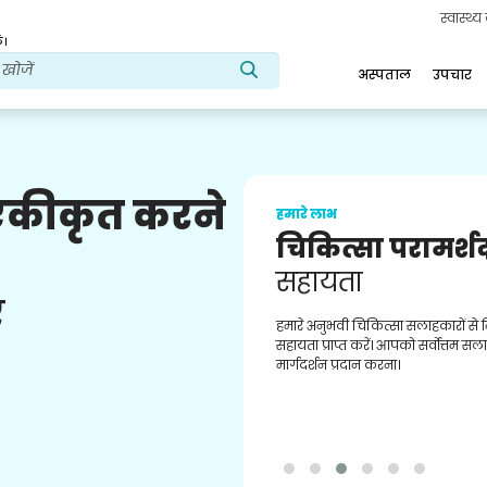
स्वास्थ्
ं।
अस्पताल
उपचार
 एकीकृत करने
हमारे लाभ
चिकित्सा परामर्श
सहायता
ए
हमारे अनुभवी चिकित्सा सलाहकारों से
सहायता प्राप्त करें। आपको सर्वोत्तम स
मार्गदर्शन प्रदान करना।