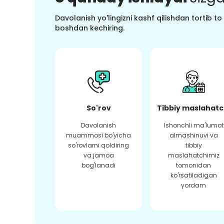
Davolanish yo'lingizni kashf qilishdan tortib t
boshdan kechiring.
So'rov
Tibbiy maslahatc
Davolanish
Ishonchli ma'lumot
muammosi bo'yicha
almashinuvi va
so'rovlarni qoldiring
tibbiy
va jamoa
maslahatchimiz
bog'lanadi
tomonidan
ko'rsatiladigan
yordam