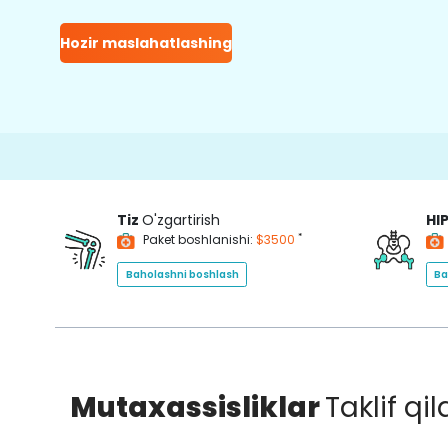
Hozir maslahatlashing
15000
Tiz
O'zgartirish
HI
*
Paket boshlanishi:
$3500
Baholashni boshlash
Ba
Mutaxassisliklar
Taklif qi