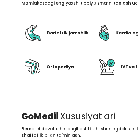
Mamlakatdagi eng yaxshi tibbiy xizmatni tanlash uc
Bariatrik jarrohlik
Kardiolo
Ortopediya
IVF va t
GoMedii
Xususiyatlari
Bemorni davolashni engillashtirish, shuningdek, uni
shaffoflik bilan ta'minlash.