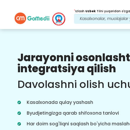
*
Izlash
Uzbek
Tilni yuqoridan o'zgar
Jarayonni osonlasht
Bizning afzalliklarimiz
integratsiya qilish
Davolanishdan
keyingi
kuzatuv
Davolashni olish uch
parvarishi
Bizning jamoamiz bilan har doim
muammolaringizni hal qilish uchun
Kasalxonada qulay yashash
24x7 tibbiy va bemorlarni qo'llab-
quvvatlang. Davolanish ehtiyojlaringiz
Byudjetingizga qarab shifoxona tanlovi
haqida muntazam yangilanishlar.
Har doim sog'liqni saqlash bo'yicha masla