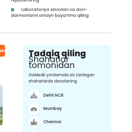
Laboratoriya sinovlari va dori-
darmonlarni onlayn buyurtma qiling
ish
Tadqiq qiling
Shaharlar
tomonidan
GoMedii yordamida siz tanlagan
shaharlarda davolaning
Dehli NCR
Mumbay
Chennai