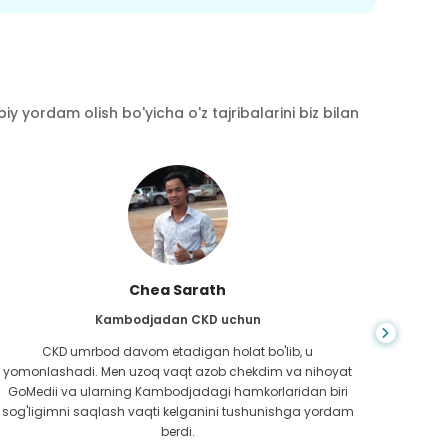
y yordam olish bo'yicha o'z tajribalarini biz bilan
Chea Sarath
Kambodjadan CKD uchun
CKD umrbod davom etadigan holat bo'lib, u
Hayot
yomonlashadi. Men uzoq vaqt azob chekdim va nihoyat
bilm
GoMedii va ularning Kambodjadagi hamkorlaridan biri
boradi
sog'ligimni saqlash vaqti kelganini tushunishga yordam
ed
berdi.
Bang