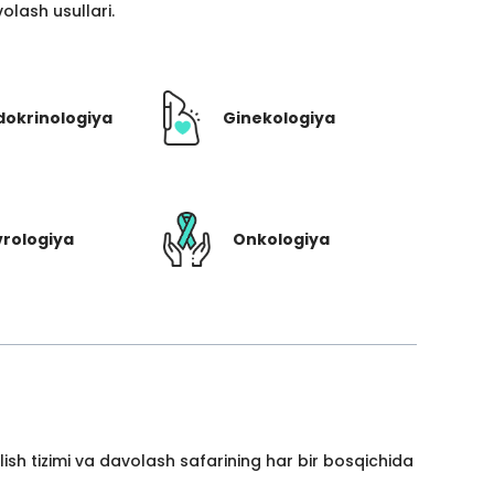
lash usullari.
dokrinologiya
Ginekologiya
rologiya
Onkologiya
ish tizimi va davolash safarining har bir bosqichida