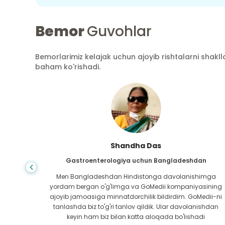
Bemor
Guvohlar
Bemorlarimiz kelajak uchun ajoyib rishtalarni shaklla
baham ko'rishadi.
Shandha Das
an
Gastroenterologiya uchun Bangladeshdan
bundan
Men Bangladeshdan Hindistonga davolanishimga
ini hech
yordam bergan o'g'limga va GoMedii kompaniyasining
 topib
ajoyib jamoasiga minnatdorchilik bildirdim. GoMedii-ni
aning
tanlashda biz to'g'ri tanlov qildik. Ular davolanishdan
ga katta
keyin ham biz bilan katta aloqada bo'lishadi