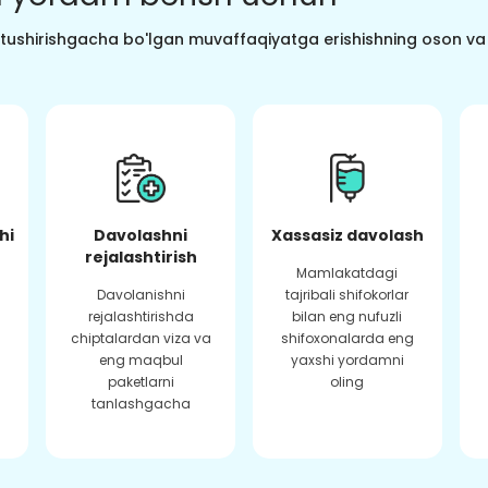
o tushirishgacha bo'lgan muvaffaqiyatga erishishning oson va s
hi
Davolashni
Xassasiz davolash
rejalashtirish
Mamlakatdagi
Davolanishni
tajribali shifokorlar
rejalashtirishda
bilan eng nufuzli
chiptalardan viza va
shifoxonalarda eng
eng maqbul
yaxshi yordamni
paketlarni
oling
tanlashgacha