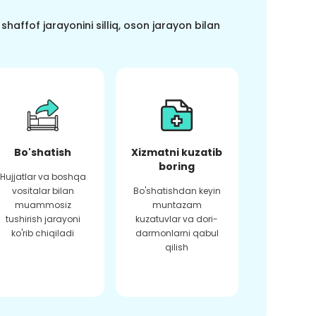
haffof jarayonini silliq, oson jarayon bilan
Bo'shatish
Xizmatni kuzatib
boring
Hujjatlar va boshqa
vositalar bilan
Bo'shatishdan keyin
muammosiz
muntazam
tushirish jarayoni
kuzatuvlar va dori-
ko'rib chiqiladi
darmonlarni qabul
qilish