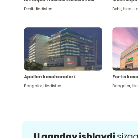
Dehli
,
Hindiston
Dehli
,
Hindist
Apollon kasalxonalari
Fortis kas
Bangalor
,
Hindiston
Bangalor
,
Hin
U qanday ishlaydi
sizg