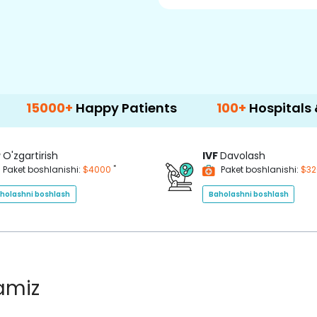
+
Happy Patients
100+
Hospitals & Clinics
P
O'zgartirish
IVF
Davolash
*
Paket boshlanishi:
$4000
Paket boshlanishi:
$3
holashni boshlash
Baholashni boshlash
lamiz