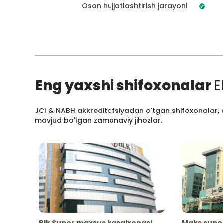
Oson hujjatlashtirish jarayoni
Eng yaxshi shifoxonalar
E
JCI & NABH akkreditatsiyadan o'tgan shifoxonalar, e
mavjud bo'lgan zamonaviy jihozlar.
Blk Super maxsus kasalxonasi
Maks supe