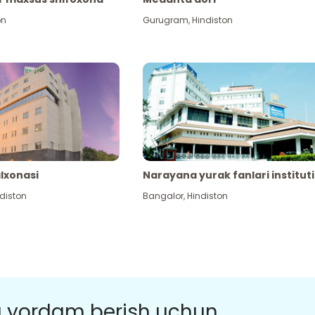
on
Gurugram
,
Hindiston
alxonasi
Narayana yurak fanlari instituti
diston
Bangalor
,
Hindiston
a yordam berish uchun