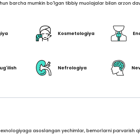
hun barcha mumkin bo'lgan tibbiy muolajalar bilan arzon davo
giya
Kosmetologiya
En
ug'ilish
Nefrologiya
Nev
 texnologiyaga asoslangan yechimlar, bemorlarni parvarish qil