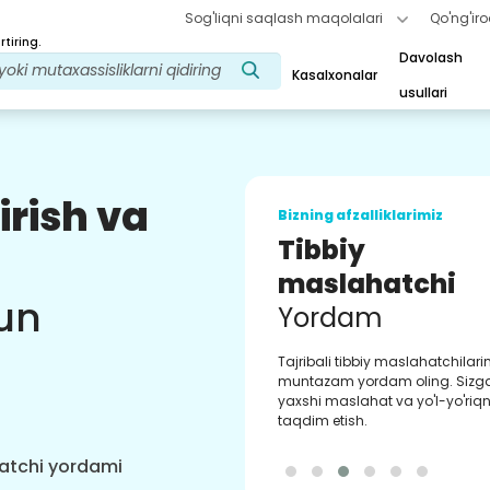
Sog'liqni saqlash maqolalari
Qo'ng'iro
tiring.
Davolash
Kasalxonalar
usullari
irish va
Bizning afzalliklarimiz
Tibbiy
maslahatchi
un
Yordam
Tajribali tibbiy maslahatchilar
muntazam yordam oling. Sizg
yaxshi maslahat va yo'l-yo'riqn
taqdim etish.
hatchi yordami