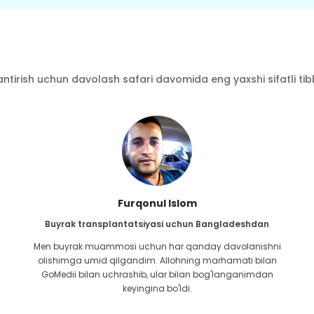
ntirish uchun davolash safari davomida eng yaxshi sifatli tibbi
Furqonul Islom
Buyrak transplantatsiyasi uchun Bangladeshdan
Men buyrak muammosi uchun har qanday davolanishni
olishimga umid qilgandim. Allohning marhamati bilan
GoMedii bilan uchrashib, ular bilan bog'langanimdan
keyingina bo'ldi.