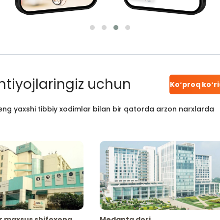
htiyojlaringiz uchun
Koʻproq koʻr
ng yaxshi tibbiy xodimlar bilan bir qatorda arzon narxlarda
r maxsus shifoxona
Medanta dori