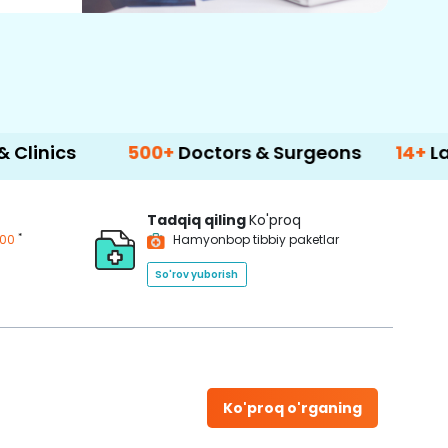
500+
Doctors & Surgeons
14+
Language S
Tadqiq qiling
Ko'proq
*
200
Hamyonbop tibbiy paketlar
So'rov yuborish
Ko'proq o'rganing