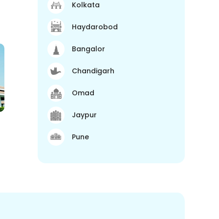
Kolkata
Haydarobod
Bangalor
Chandigarh
Omad
Jaypur
Pune