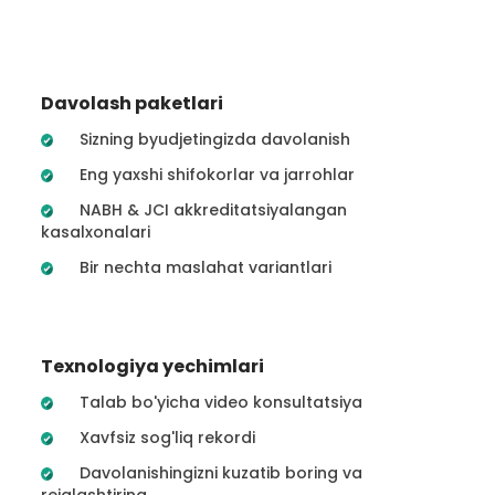
Davolash paketlari
Sizning byudjetingizda davolanish
Eng yaxshi shifokorlar va jarrohlar
NABH & JCI akkreditatsiyalangan
kasalxonalari
Bir nechta maslahat variantlari
Texnologiya yechimlari
Talab bo'yicha video konsultatsiya
Xavfsiz sog'liq rekordi
Davolanishingizni kuzatib boring va
rejalashtiring