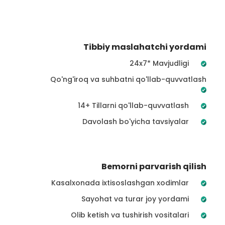
Tibbiy maslahatchi yordami
24x7* Mavjudligi
Qo'ng'iroq va suhbatni qo'llab-quvvatlash
14+ Tillarni qo'llab-quvvatlash
Davolash bo'yicha tavsiyalar
Bemorni parvarish qilish
Kasalxonada ixtisoslashgan xodimlar
Sayohat va turar joy yordami
Olib ketish va tushirish vositalari