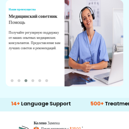
Наши преимущества
Н
Медицинский советник
О
Помощь
К
Получайте регулярную поддержку
О
от наших опытных медицинских
с
консультантов. Предоставление вам
п
лучших советов и рекомендаций.
в
о
+
Language Support
500+
Treatment Opti
Колено
Замена
*
Пакет начинается с
$3500