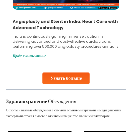
Angioplasty and Stent in India: Heart Care with
Advanced Technology
India is continuously gaining immense traction in
delivering advanced and cost-effective cardiac care,
performing over 500,000 angioplasty procedures annually
with a success rate exceeding 90%. Patients across the
Продолжить чтение
globe are searching for treatments like angioplasty and
stent placement in Indian hospitals, owing to the
combination of high-quality care and affordability.
Studies, such as one published
Узнать больше
Continue Reading
Здравоохранение
Обсуждения
Обзоры и важные обсуждения с самыми опытными врачами и медицинскими
экспертами страны вместе с отзывами пациентов на нашей платформе.