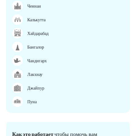
Ченнаи
Калькутта
Хайдарабад
Бангалор
Чандигарх
Лакхнау
Джайпур
Пуна
Как это работает
чтобы помочь вам