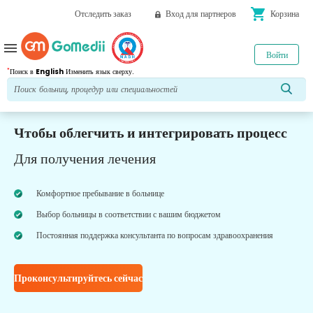
shopping_cart
Отследить заказ
Вход для партнеров
Корзина
menu
Войти
*
Поиск в
English
Изменить язык сверху.
Чтобы облегчить и интегрировать процесс
Для получения лечения
Комфортное пребывание в больнице
Выбор больницы в соответствии с вашим бюджетом
Постоянная поддержка консультанта по вопросам здравоохранения
Проконсультируйтесь сейчас