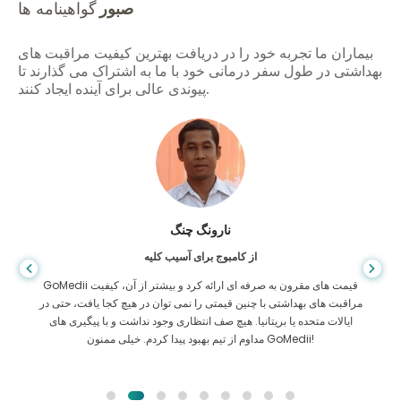
صبور
گواهینامه ها
بیماران ما تجربه خود را در دریافت بهترین کیفیت مراقبت های
بهداشتی در طول سفر درمانی خود با ما به اشتراک می گذارند تا
پیوندی عالی برای آینده ایجاد کنند.
شاندا داس
از بنگلادش برای گوارش
من از پسرم و تیم درخشان GoMedii که در سفر من از بنگلادش به هند برای
درمان به من کمک کردند تشکر کرده ام. ما در انتخاب GoMedii انتخاب
درستی کردیم. آنها حتی پس از درمان پیوند خوبی با ما حفظ می کنند