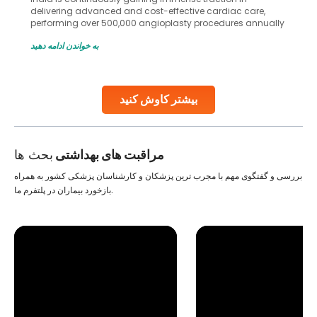
delivering advanced and cost-effective cardiac care,
performing over 500,000 angioplasty procedures annually
with a success rate exceeding 90%. Patients across the
به خواندن ادامه دهید
globe are searching for treatments like angioplasty and
stent placement in Indian hospitals, owing to the
combination of high-quality care and affordability.
Studies, such as one published
بیشتر کاوش کنید
Continue Reading
مراقبت های بهداشتی
بحث ها
بررسی و گفتگوی مهم با مجرب ترین پزشکان و کارشناسان پزشکی کشور به همراه
بازخورد بیماران در پلتفرم ما.