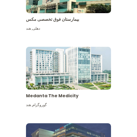
بیمارستان فوق تخصصی مکس
دهلی
,
هند
Medanta The Medicity
گوروگرام
,
هند