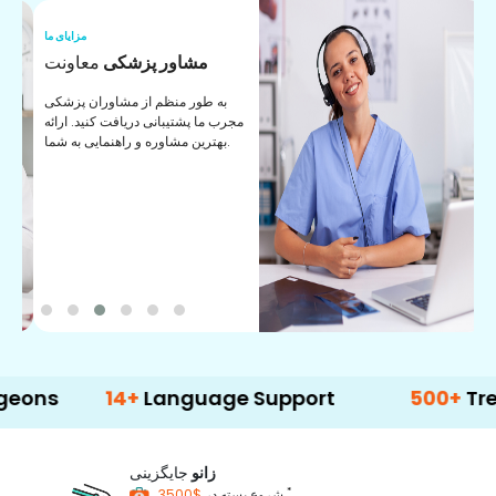
ما
مزایای ما
ا
مشاور پزشکی
معاونت
ن
به طور منظم از مشاوران پزشکی
ان
مجرب ما پشتیبانی دریافت کنید. ارائه
ی
بهترین مشاوره و راهنمایی به شما.
14+
Language Support
500+
Treatment
زانو
جایگزینی
*
$3500
شروع بسته در