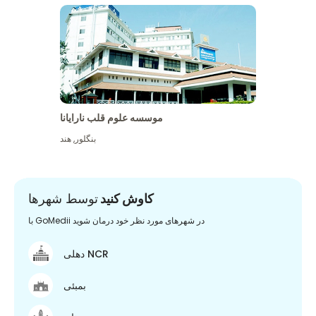
موسسه علوم قلب نارایانا
بنگلور
,
هند
کاوش کنید
توسط شهرها
با GoMedii در شهرهای مورد نظر خود درمان شوید
دهلی NCR
بمبئی