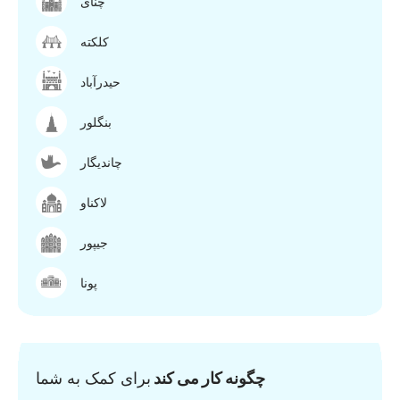
چنای
کلکته
حیدرآباد
بنگلور
چاندیگار
لاکناو
جیپور
پونا
چگونه کار می کند
برای کمک به شما