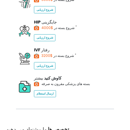
شروع ارزیابی
جایگزینی
HIP
*
$4000
شروع بسته در
شروع ارزیابی
رفتار
IVF
*
$3200
شروع بسته در
شروع ارزیابی
کاوش کنید
بیشتر
بسته های پزشکی مقرون به صرفه
ارسال استعلام
تخصص ها
ما پیشنهاد می دهیم