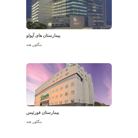
بیمارستان های آپولو
بنگلور
,
هند
بیشتر ببینید
بیمارستان فورتیس
بنگلور
,
هند