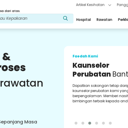
Artikel Kesihatan
Pangg
a dari atas.
Hospital
Rawatan
Perkh
 &
Faedah Kami
roses
Kaunselor
Perubatan
Ban
 rawatan
Dapatkan sokongan tetap dar
kaunselor perubatan kami yan
berpengalaman. Memberi nasi
bimbingan terbaik kepada and
 Sepanjang Masa