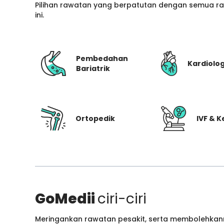
Pilihan rawatan yang berpatutan dengan semua ran
ini.
Pembedahan
Kardiolog
Bariatrik
Ortopedik
IVF & 
GoMedii
ciri-ciri
Meringankan rawatan pesakit, serta membolehkann