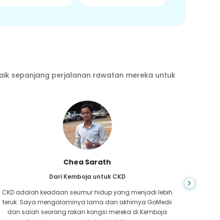
aik sepanjang perjalanan rawatan mereka untuk
Chea Sarath
Dari Kemboja untuk CKD
CKD adalah keadaan seumur hidup yang menjadi lebih
Anda ti
teruk. Saya mengalaminya lama dan akhirnya GoMedii
yang 
dan salah seorang rakan kongsi mereka di Kemboja
hati,