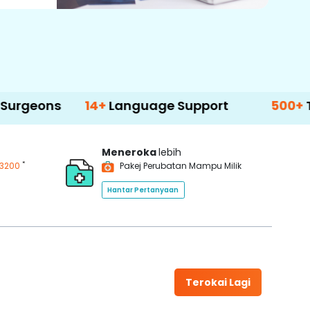
14+
Language Support
500+
Treatment
Meneroka
lebih
*
3200
Pakej Perubatan Mampu Milik
Hantar Pertanyaan
Terokai Lagi