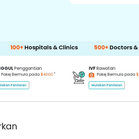
ospitals & Clinics
500+
Doctors & Surgeons
NGGUL
Penggantian
IVF
Rawatan
*
Pakej Bermula pada
$4000
Pakej Bermula pada
$
lakan Penilaian
Mulakan Penilaian
rkan