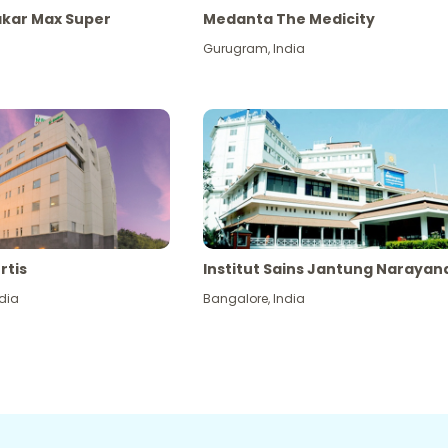
akar Max Super
Medanta The Medicity
Gurugram
,
India
rtis
Institut Sains Jantung Narayan
dia
Bangalore
,
India