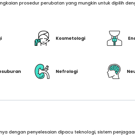
gkaian prosedur perubatan yang mungkin untuk dipilih denga
i
Kosmetologi
En
Kesuburan
Nefrologi
Neu
ya dengan penyelesaian dipacu teknologi, sistem penjagaan