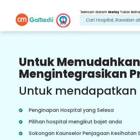
*
Mencari dalam
Malay
Tukar Bahas
Untuk Memudahkan
Faedah Kami
Mengintegrasikan P
Rawatan Selepas
penjagaan susulan
Untuk mendapatkan
Dapatkan sokongan perubatan dan
pesakit 24x7 dengan pasukan kami
yang menangani isu anda pada
Penginapan Hospital yang Selesa
setiap masa. Kemas kini berkala
tentang keperluan rawatan anda.
Pilihan hospital mengikut bajet anda
Sokongan Kaunselor Penjagaan Kesihatan