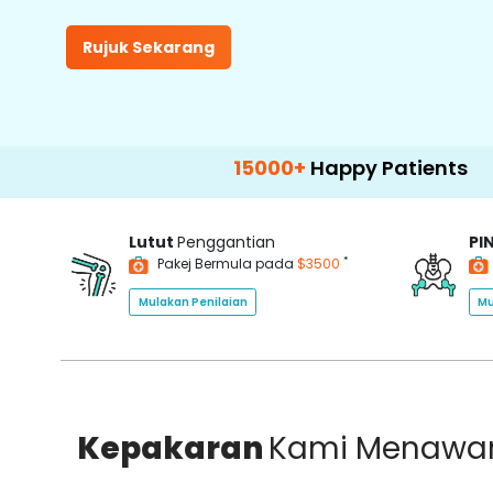
Rujuk Sekarang
15000+
Happy Patients
100+
H
Lutut
Penggantian
PI
*
Pakej Bermula pada
$3500
Mulakan Penilaian
Mu
Kepakaran
Kami Menawa