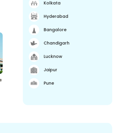
Kolkata
Hyderabad
Bangalore
Chandigarh
Lucknow
Jaipur
a
Pune