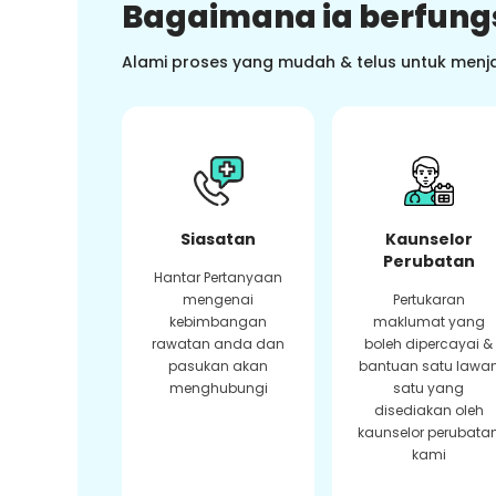
Bagaimana ia berfung
Alami proses yang mudah & telus untuk menj
Siasatan
Kaunselor
Perubatan
Hantar Pertanyaan
mengenai
Pertukaran
kebimbangan
maklumat yang
rawatan anda dan
boleh dipercayai &
pasukan akan
bantuan satu lawa
menghubungi
satu yang
disediakan oleh
kaunselor perubata
kami