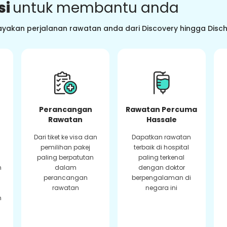
si
untuk membantu anda
ayakan perjalanan rawatan anda dari Discovery hingga Dis
Perancangan
Rawatan Percuma
Rawatan
Hassale
Dari tiket ke visa dan
Dapatkan rawatan
pemilihan pakej
terbaik di hospital
paling berpatutan
paling terkenal
n
dalam
dengan doktor
perancangan
berpengalaman di
rawatan
negara ini
n