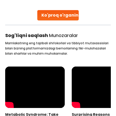
leading hospitals for bone marrow transplants.
Continue Reading
Ko'proq o'rganing
Sog'liqni saqlash
Munozaralar
Mamlakatning eng tajribali shifokorlari va tibbiyot mutaxassislari
bilan bizning platformamizdagi bemorlarning fikr-mulohazalari
bilan sharhlar va muhim muhokamalar.
Metabolic Syndrome: Take
Surprising Reasons fo