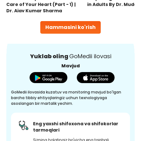
Care of Your Heart (Part - 1) |
in Adults By Dr. Mudas
Dr. Ajay Kumar Sharma
Hammasini ko'rish
Yuklab oling
GoMedii ilovasi
Mavjud
GoMedii ilovasida kuzatuv va monitoring mavjud bo'lgan
barcha tibbiy ehtiyojlaringiz uchun texnologiyaga
asoslangan bir martalik yechim.
Eng yaxshi shifoxona va shifokorlar
tarmoqlari
Sizning holatingiz bo'yicha eng tajribali