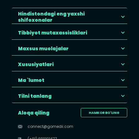
Hindistondagi eng yaxshi
shifoxonalar
Tibbiyot mutaxassisliklari
Maxsus muolajalar
Xususiyatlari
Ma `lumot
Tilni tanlang
Aloqa qiling
HAMKOR BO'LING
connect@gomedii.com
(+91) 9311101477