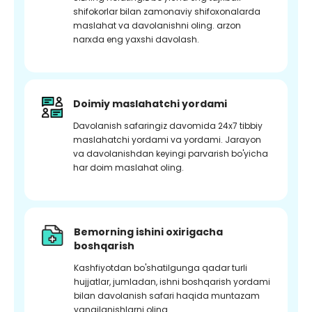
shifokorlar bilan zamonaviy shifoxonalarda
maslahat va davolanishni oling. arzon
narxda eng yaxshi davolash.
Doimiy maslahatchi yordami
Davolanish safaringiz davomida 24x7 tibbiy
maslahatchi yordami va yordami. Jarayon
va davolanishdan keyingi parvarish bo'yicha
har doim maslahat oling.
Bemorning ishini oxirigacha
boshqarish
Kashfiyotdan bo'shatilgunga qadar turli
hujjatlar, jumladan, ishni boshqarish yordami
bilan davolanish safari haqida muntazam
yangilanishlarni oling.