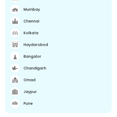
Mumbay
Chennai
Kolkata
Haydarobod
Bangalor
Chandigarh
Omad
Jaypur
Pune