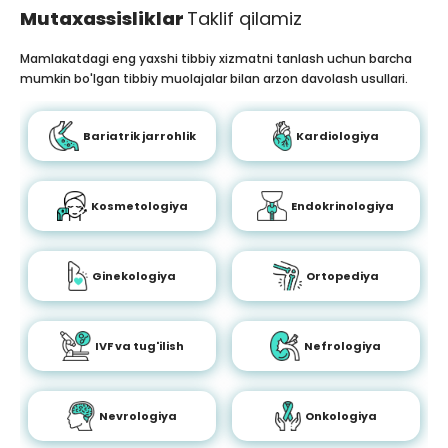
Mutaxassisliklar
Taklif qilamiz
Mamlakatdagi eng yaxshi tibbiy xizmatni tanlash uchun barcha
mumkin bo'lgan tibbiy muolajalar bilan arzon davolash usullari.
Bariatrik jarrohlik
Kardiologiya
Kosmetologiya
Endokrinologiya
Ginekologiya
Ortopediya
IVF va tug'ilish
Nefrologiya
Nevrologiya
Onkologiya