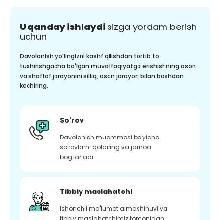
U qanday ishlaydi
sizga yordam berish
uchun
Davolanish yo'lingizni kashf qilishdan tortib to
tushirishgacha bo'lgan muvaffaqiyatga erishishning oson
va shaffof jarayonini silliq, oson jarayon bilan boshdan
kechiring.
So'rov
Davolanish muammosi bo'yicha
so'rovlarni qoldiring va jamoa
bog'lanadi
Tibbiy maslahatchi
Ishonchli ma'lumot almashinuvi va
tibbiy maslahatchimiz tomonidan