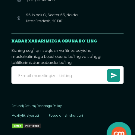
96, block C, Sector 65, Noida,
Uttar Pradesh, 201301
XABAR XABARIMIZGA OBUNA BO'LING
Bizning sog'liqni saqlash va fitnes bo'yicha
maslahatimizga bepul obuna bo'ling va so'nggi
takliflarimizdan xabardor bo'ling
Refund/Return/Exchange Policy
Maxfiylik siyosati
|
Foydalanish shartlari