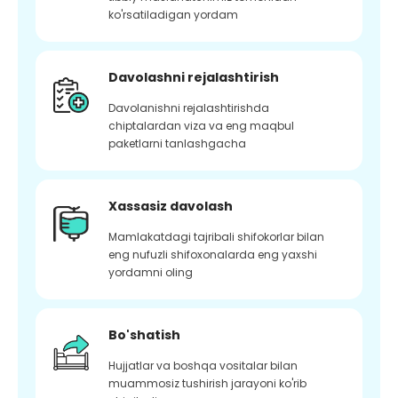
ko'rsatiladigan yordam
Davolashni rejalashtirish
Davolanishni rejalashtirishda
chiptalardan viza va eng maqbul
paketlarni tanlashgacha
Xassasiz davolash
Mamlakatdagi tajribali shifokorlar bilan
eng nufuzli shifoxonalarda eng yaxshi
yordamni oling
Bo'shatish
Hujjatlar va boshqa vositalar bilan
muammosiz tushirish jarayoni ko'rib