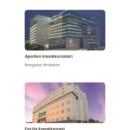
Apollon kasalxonalari
Koʻproq koʻrish
Bangalor
,
Hindiston
Fortis kasalxonasi