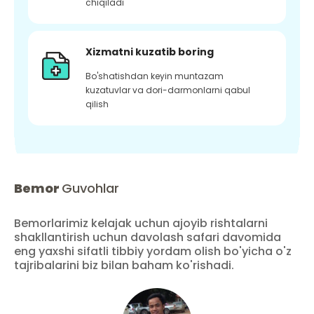
chiqiladi
Xizmatni kuzatib boring
Bo'shatishdan keyin muntazam
kuzatuvlar va dori-darmonlarni qabul
qilish
Bemor
Guvohlar
Bemorlarimiz kelajak uchun ajoyib rishtalarni
shakllantirish uchun davolash safari davomida
eng yaxshi sifatli tibbiy yordam olish bo'yicha o'z
tajribalarini biz bilan baham ko'rishadi.