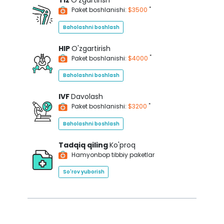
Tiz
O'zgartirish
*
Paket boshlanishi:
$3500
Baholashni boshlash
HIP
O'zgartirish
*
Paket boshlanishi:
$4000
Baholashni boshlash
IVF
Davolash
*
Paket boshlanishi:
$3200
Baholashni boshlash
Tadqiq qiling
Ko'proq
Hamyonbop tibbiy paketlar
So'rov yuborish