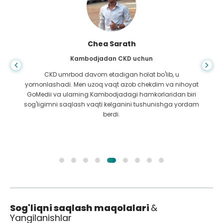
Orif Hofiz
Jigar sirrozi uchun Bangladeshdan
Hayot qachon noto'g'ri burilish bo'lishini hech qachon
bilmaysiz, menga jigar sirrozi tashxisi qo'yilganida,
boradigan joyim yo'q edi. Mening mablag'larim kamroq edi
va men nima qilishni bilmasdim. Men bilan
Bangladeshdagi GoMedii sherigi bilan bog'lanishdi.
Sog'liqni saqlash maqolalari
&
Yangilanishlar