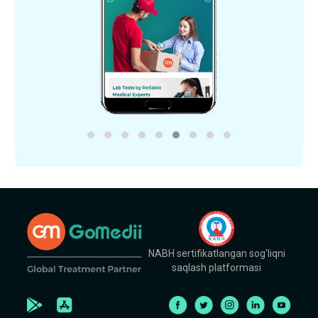
NABH sertifikatlangan sog'liqni
saqlash platformasi