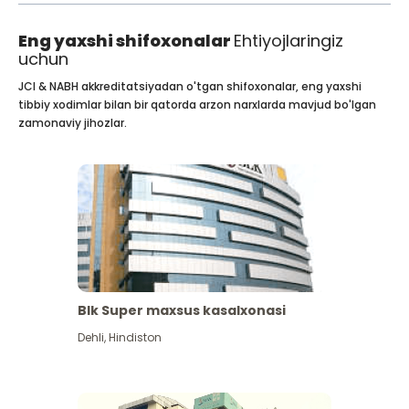
Eng yaxshi shifoxonalar
Ehtiyojlaringiz
uchun
JCI & NABH akkreditatsiyadan o'tgan shifoxonalar, eng yaxshi
tibbiy xodimlar bilan bir qatorda arzon narxlarda mavjud bo'lgan
zamonaviy jihozlar.
Blk Super maxsus kasalxonasi
Dehli
,
Hindiston