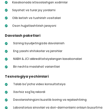
Kasalxonada ixtisoslashgan xodimlar
Sayohat va turar joy yordami
Olib ketish va tushirish vositalari
Oson hujjatlashtirish jarayoni
Davolash paketlari
Sizning byudjetingizda davolanish
Eng yaxshi shifokorlar va jarrohlar
NABH & JCI akkreditatsiyalangan kasalxonalari
Bir nechta maslahat variantlari
Texnologiya yechimlari
Talab bo'yicha video konsultatsiya
Xavfsiz sog'liq rekordi
Davolanishingizni kuzatib boring va rejalashtiring
Laboratoriya sinovlari va dori-darmonlarni onlayn buyurtma