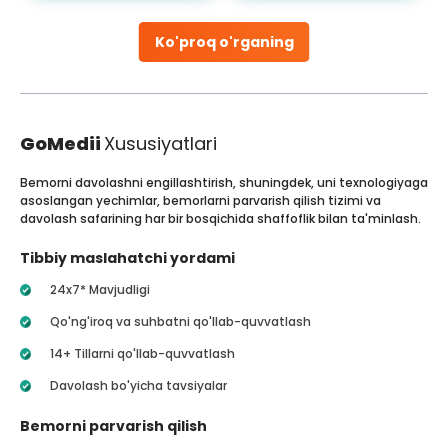
Ko'proq o'rganing
GoMedii
Xususiyatlari
Bemorni davolashni engillashtirish, shuningdek, uni texnologiyaga
asoslangan yechimlar, bemorlarni parvarish qilish tizimi va
davolash safarining har bir bosqichida shaffoflik bilan ta'minlash.
Tibbiy maslahatchi yordami
24x7* Mavjudligi
Qo'ng'iroq va suhbatni qo'llab-quvvatlash
14+ Tillarni qo'llab-quvvatlash
Davolash bo'yicha tavsiyalar
Bemorni parvarish qilish