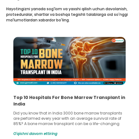
Hayotingizni yanada sog'lom va yaxshi qilish uchun davolanish,
protseduralar, shartlar va boshqa tegishli talablarga oid so'nggi
ma'lumotlardan xabardor bo'ling.
Top 10 Hospitals For Bone Marrow Transplant in
India
Did you know that in India 3000 bone marrow transplants
are performed every year with an average survival rate of
85%? A bone marrow transplant can be a life-changing
treatment for an individual, choosing the right hospital can
O'qishni davom ettiring
make all the difference. India has some of the world’s