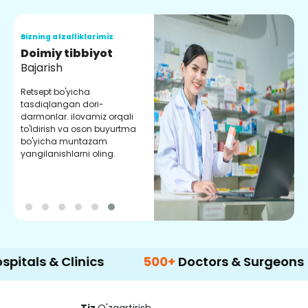
Bizning afzalliklarimiz
B
Doimiy tibbiyot
S
Bajarish
Y
m
Retsept bo'yicha
m
tasdiqlangan dori-
y
darmonlar. ilovamiz orqali
to'ldirish va oson buyurtma
bo'yicha muntazam
yangilanishlarni oling.
& Clinics
500+
Doctors & Surgeons
14+