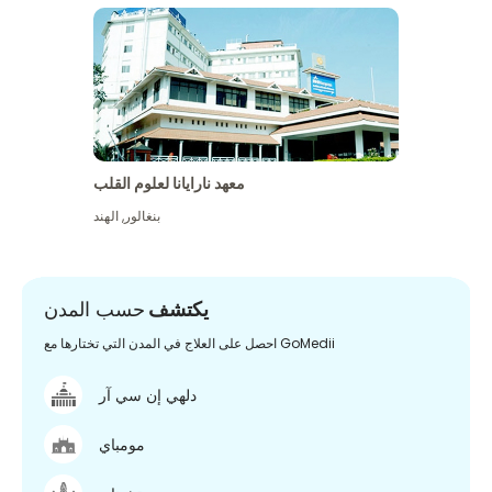
معهد نارايانا لعلوم القلب
بنغالور
,
الهند
يكتشف
حسب المدن
احصل على العلاج في المدن التي تختارها مع GoMedii
دلهي إن سي آر
مومباي