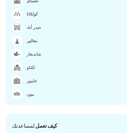
تشيناي
كولكاتا
حيدر أباد
بنغالور
شانديغار
لكناو
جايبور
بيون
كيف تعمل
لمساعدتك