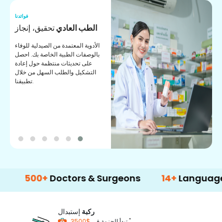
نا
فوائدنا
ر
الطب العادي
تحقيق، إنجاز
ة
الأدوية المعتمدة من الصيدلية للوفاء
ات
بالوصفات الطبية الخاصة بك. احصل
على تحديثات منتظمة حول إعادة
التشكيل والطلب السهل من خلال
تطبيقنا.
00+
Doctors & Surgeons
14+
Language Suppo
ركبة
إستبدال
*
$3500
تبدأ الحزمة في