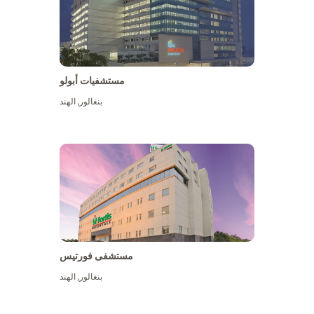
مستشفيات أبولو
بنغالور
,
الهند
عرض المزيد
مستشفى فورتيس
بنغالور
,
الهند