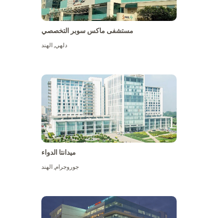
مستشفى ماكس سوبر التخصصي
دلهي
,
الهند
ميدانتا الدواء
جوروجرام
,
الهند