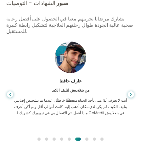
صبور
الشهادات - التوصيات
يشارك مرضانا تجربتهم معنا في الحصول على أفضل رعاية
صحية عالية الجودة طوال رحلتهم العلاجية لتشكيل رابطة كبيرة
للمستقبل.
عارف حافظ
من بنغلاديش لتليف الكبد
أنت لا تعرف أبدًا متى تأخذ الحياة منعطفًا خاطئًا ، عندما تم تشخيص إصابتي
بتليف الكبد ، لم يكن لدي مكان أذهب إليه. كانت أموالي أقل ولم أكن أعرف
ماذا أفعل. تم الاتصال بي في نيويورك كشريك لـ GoMedii في بنغلاديش.