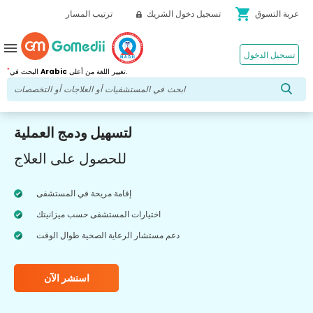
shopping_cart
عربة التسوق
تسجيل دخول الشريك
ترتيب المسار
menu
تسجيل الدخول
*
تغيير اللغة من أعلى.
Arabic
البحث في
لتسهيل ودمج العملية
للحصول على العلاج
إقامة مريحة في المستشفى
اختيارات المستشفى حسب ميزانيتك
دعم مستشار الرعاية الصحية طوال الوقت
استشر الآن