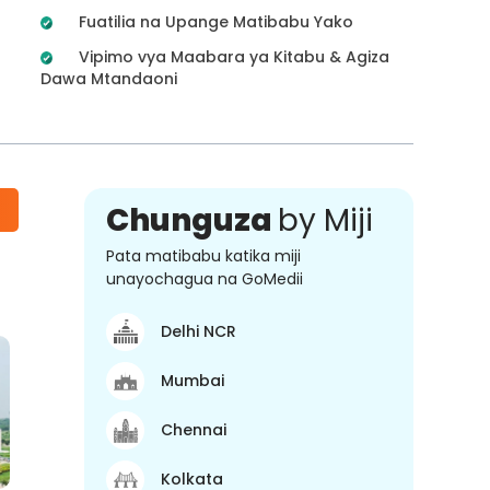
Fuatilia na Upange Matibabu Yako
Vipimo vya Maabara ya Kitabu & Agiza
Dawa Mtandaoni
Chunguza
by Miji
Pata matibabu katika miji
unayochagua na GoMedii
Delhi NCR
Mumbai
Chennai
Kolkata