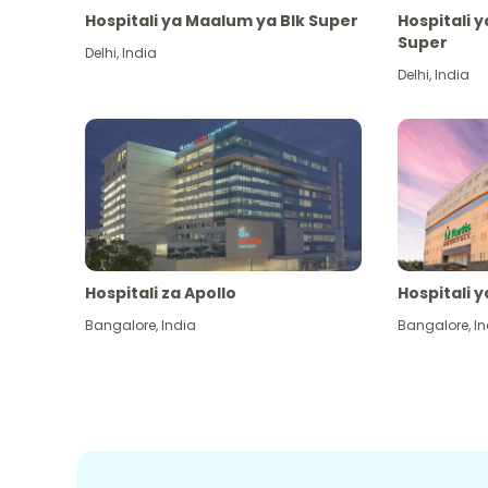
Hospitali ya Maalum ya Blk Super
Hospitali 
Super
Delhi
,
India
Delhi
,
India
Hospitali za Apollo
Hospitali y
Bangalore
,
India
Bangalore
,
In