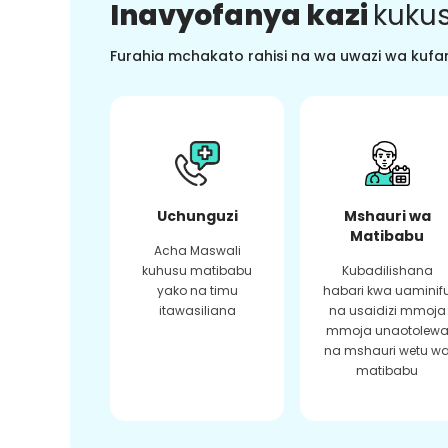
Inavyofanya kazi
kukus
Furahia mchakato rahisi na wa uwazi wa kufan
Uchunguzi
Mshauri wa
Matibabu
Acha Maswali
kuhusu matibabu
Kubadilishana
yako na timu
habari kwa uaminif
itawasiliana
na usaidizi mmoja
mmoja unaotolew
na mshauri wetu w
matibabu