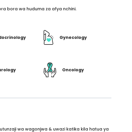
ra bora wa huduma za afya nchini.
docrinology
Gynecology
urology
Oncology
utunzaji wa wagonjwa & uwazi katika kila hatua ya