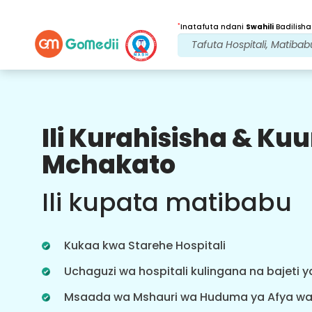
*
Inatafuta ndani
Swahili
Badilisha
Ili Kurahisisha & K
Faida Zetu
Mchakato
Baada ya
Matibabu
ufuatiliaji
Ili kupata matibabu
wa huduma
Pata usaidizi wa matibabu na
mgonjwa wa 24x7 na timu yetu
Kukaa kwa Starehe Hospitali
inayoshughulikia masuala yako kila
wakati. Taarifa za mara kwa mara
Uchaguzi wa hospitali kulingana na bajeti 
kuhusu mahitaji yako ya matibabu.
Msaada wa Mshauri wa Huduma ya Afya w