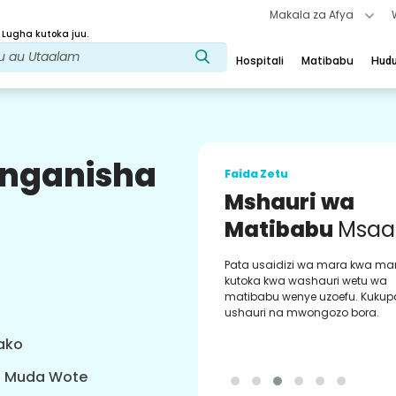
Makala za Afya
 Lugha kutoka juu.
Hospitali
Matibabu
Hud
uunganisha
Faida Zetu
Mshauri wa
Matibabu
Msaa
Pata usaidizi wa mara kwa ma
kutoka kwa washauri wetu wa
matibabu wenye uzoefu. Kukup
ushauri na mwongozo bora.
yako
a Muda Wote