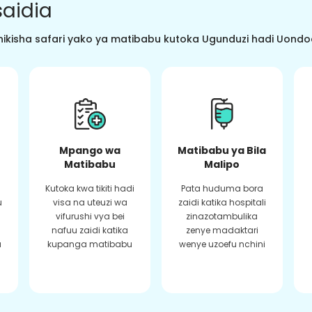
aidia
ikisha safari yako ya matibabu kutoka Ugunduzi hadi Uondoaj
Mpango wa
Matibabu ya Bila
Matibabu
Malipo
Kutoka kwa tikiti hadi
Pata huduma bora
u
visa na uteuzi wa
zaidi katika hospitali
vifurushi vya bei
zinazotambulika
a
nafuu zaidi katika
zenye madaktari
a
kupanga matibabu
wenye uzoefu nchini