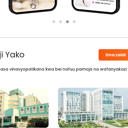
i Yako
Ona zaidi
 kisasa vinavyopatikana kwa bei nafuu pamoja na wafanyakazi