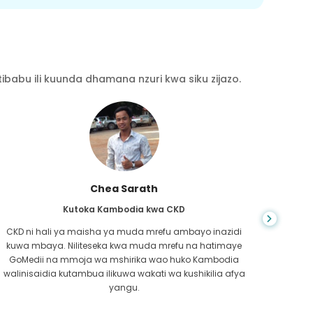
babu ili kuunda dhamana nzuri kwa siku zijazo.
Chea Sarath
Kutoka Kambodia kwa CKD
CKD ni hali ya maisha ya muda mrefu ambayo inazidi
kuwa mbaya. Niliteseka kwa muda mrefu na hatimaye
nilip
GoMedii na mmoja wa mshirika wao huko Kambodia
kwe
walinisaidia kutambua ilikuwa wakati wa kushikilia afya
kufa
yangu.