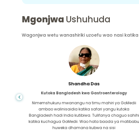
Mgonjwa
Ushuhuda
Wagonjwa wetu wanashiriki uzoefu wao nasi katika 
Shandha Das
Kutoka Bangladesh kwa Gastroenterology
ra wa
Nimemshukuru mwanangu na timu mahiri ya GoMedii
atikana
ambao walinisaidia katika safari yangu kutoka
 safu ya
Bangladesh hadi India kutibiwa. Tulifanya chaguo sahih
ra kwa
katika kuchagua GoMedii. Wao hata baada ya matibab
i!
huweka dhamana kubwa na sisi