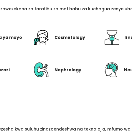
azowezekana za taratibu za matibabu za kuchagua zenye ubo
a ya moyo
Cosmetology
En
uzazi
Nephrology
Ne
wezesha kwa suluhu zinazoendeshwa na teknolojia, mfumo wa 