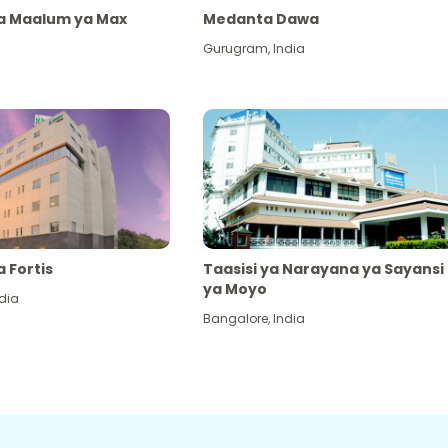
ya Maalum ya Max
Medanta Dawa
Gurugram
,
India
a Fortis
Taasisi ya Narayana ya Sayansi
ya Moyo
dia
Bangalore
,
India