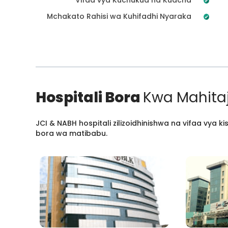
Mchakato Rahisi wa Kuhifadhi Nyaraka
Hospitali Bora
Kwa Mahitaj
JCI & NABH hospitali zilizoidhinishwa na vifaa vya
bora wa matibabu.