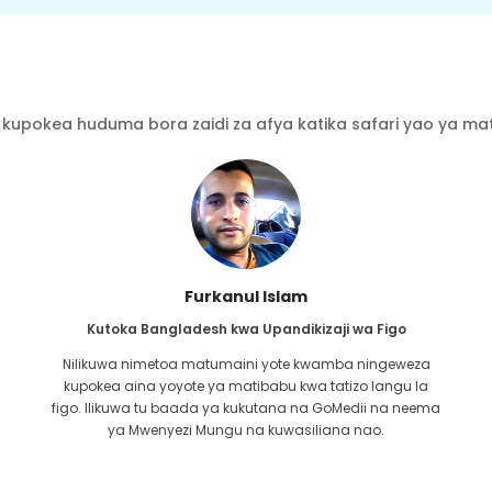
kupokea huduma bora zaidi za afya katika safari yao ya mati
Furkanul Islam
Kutoka Bangladesh kwa Upandikizaji wa Figo
Nilikuwa nimetoa matumaini yote kwamba ningeweza
kupokea aina yoyote ya matibabu kwa tatizo langu la
i
figo. Ilikuwa tu baada ya kukutana na GoMedii na neema
u
ya Mwenyezi Mungu na kuwasiliana nao.