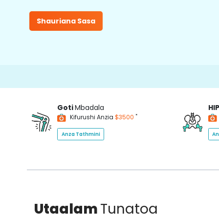
Shauriana Sasa
Goti
Mbadala
HI
*
Kifurushi Anzia
$3500
Anza Tathmini
An
Utaalam
Tunatoa