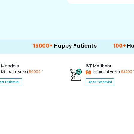
15000+
Happy Patients
100+
Hospitals & 
P
Mbadala
IVF
Matibabu
*
Kifurushi Anzia
$4000
Kifurushi Anzia
$3200
za Tathmini
Anza Tathmini