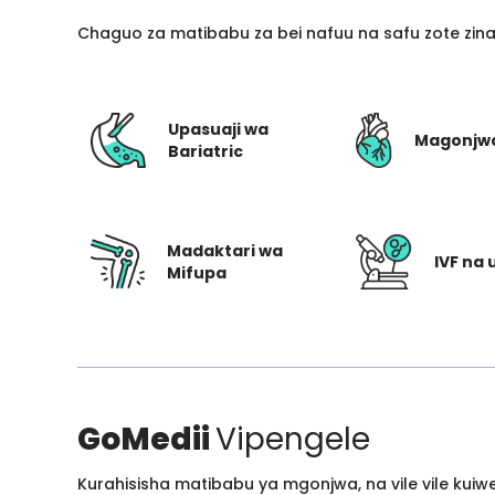
Chaguo za matibabu za bei nafuu na safu zote zin
Upasuaji wa
Magonjw
Bariatric
Madaktari wa
IVF na 
Mifupa
GoMedii
Vipengele
Kurahisisha matibabu ya mgonjwa, na vile vile kui