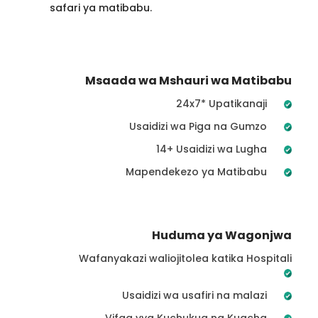
safari ya matibabu.
Msaada wa Mshauri wa Matibabu
24x7* Upatikanaji
Usaidizi wa Piga na Gumzo
14+ Usaidizi wa Lugha
Mapendekezo ya Matibabu
Huduma ya Wagonjwa
Wafanyakazi waliojitolea katika Hospitali
Usaidizi wa usafiri na malazi
Vifaa vya Kuchukua na Kuacha