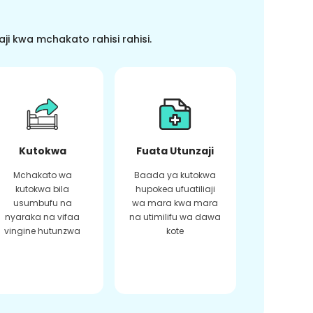
i kwa mchakato rahisi rahisi.
Kutokwa
Fuata Utunzaji
Mchakato wa
Baada ya kutokwa
kutokwa bila
hupokea ufuatiliaji
usumbufu na
wa mara kwa mara
nyaraka na vifaa
na utimilifu wa dawa
vingine hutunzwa
kote