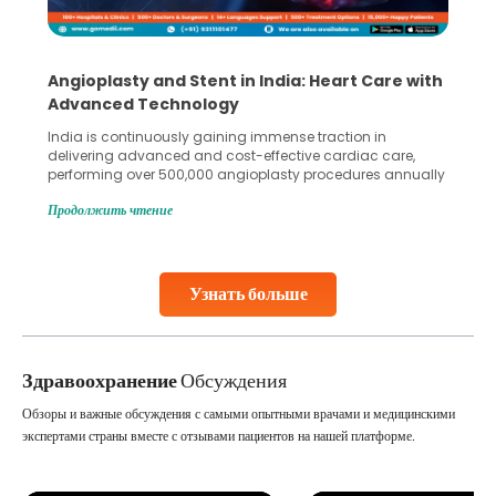
5 Essential Steps for Effective Human Sperm
Collection and Processing Methods
Human sperm collection and processing are critical steps
in advanced reproductive techniques like In Vitro
Fertilization (IVF) and intrauterine insemination (IUI). These
methods enable medical professionals to tackle fertility
Продолжить чтение
challenges and help couples achieve their dream of
parenthood. Skilled technicians collect sperm using
specialized procedures to ensure optimal quality. Once
collected, they process the
Узнать больше
Continue Reading
Здравоохранение
Обсуждения
Обзоры и важные обсуждения с самыми опытными врачами и медицинскими
экспертами страны вместе с отзывами пациентов на нашей платформе.