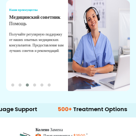
Наши преимущества
Н
Медицинский советник
О
Помощь
К
Получайте регулярную поддержку
О
от наших опытных медицинских
с
консультантов. Предоставление вам
п
лучших советов и рекомендаций.
в
о
upport
500+
Treatment Options
Колено
Замена
*
Пакет начинается с
$3500