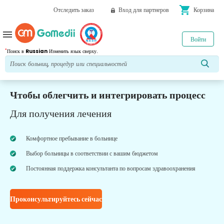
shopping_cart
Отследить заказ
Вход для партнеров
Корзина
menu
Войти
*
Поиск в
Russian
Изменить язык сверху.
Чтобы облегчить и интегрировать процесс
Для получения лечения
Комфортное пребывание в больнице
Выбор больницы в соответствии с вашим бюджетом
Постоянная поддержка консультанта по вопросам здравоохранения
Проконсультируйтесь сейчас