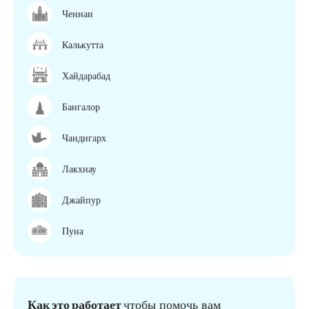
Ченнаи
Калькутта
Хайдарабад
Бангалор
Чандигарх
Лакхнау
Джайпур
Пуна
Как это работает
чтобы помочь вам