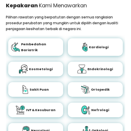
Kepakaran
Kami Menawarkan
Pilihan rawatan yang berpatutan dengan semua rangkaian
prosedur perubatan yang mungkin untuk dipilih dengan kualiti
penjagaan kesihatan terbaik di negara ini.
Pembedahan
Kardiologi
Bariatrik
Kosmetologi
Endokrinologi
Sakit Puan
Ortopedik
IVF & Kesuburan
Nefrologi
Neurologi
Onkologi