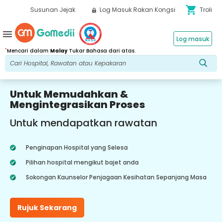
shopping_cart
Susunan Jejak
Log Masuk Rakan Kongsi
Troli
menu
Log masuk
*
Mencari dalam
Malay
Tukar Bahasa dari atas.
Untuk Memudahkan &
Mengintegrasikan Proses
Untuk mendapatkan rawatan
Penginapan Hospital yang Selesa
Pilihan hospital mengikut bajet anda
Sokongan Kaunselor Penjagaan Kesihatan Sepanjang Masa
Rujuk Sekarang