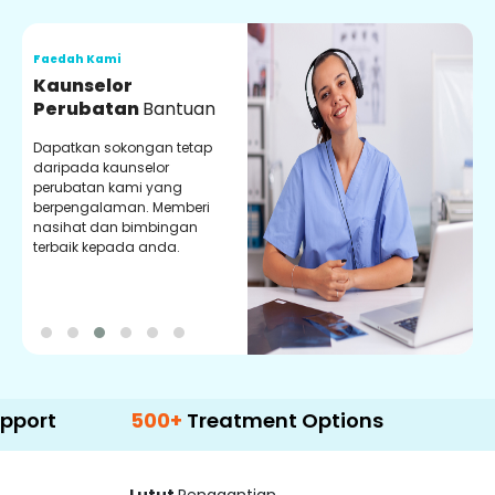
Faedah Kami
F
Kaunselor
V
Perubatan
Bantuan
P
Dapatkan sokongan tetap
P
daripada kaunselor
d
perubatan kami yang
p
berpengalaman. Memberi
m
nasihat dan bimbingan
m
terbaik kepada anda.
p
k
500+
Treatment Options