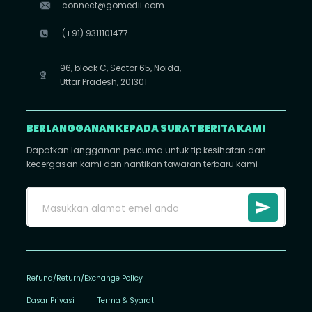
connect@gomedii.com
(+91) 9311101477
96, block C, Sector 65, Noida,
Uttar Pradesh, 201301
BERLANGGANAN KEPADA SURAT BERITA KAMI
Dapatkan langganan percuma untuk tip kesihatan dan
kecergasan kami dan nantikan tawaran terbaru kami
Refund/Return/Exchange Policy
Dasar Privasi
|
Terma & Syarat