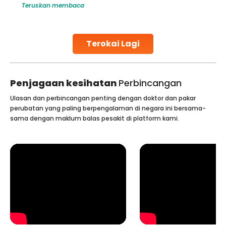
Teruskan membaca
challenges and help couples achieve their dream of
parenthood. Skilled technicians collect sperm using
specialized procedures to ensure optimal quality. Once
collected, they process the
Terokai Lagi
Continue Reading
Penjagaan kesihatan
Perbincangan
Ulasan dan perbincangan penting dengan doktor dan pakar
perubatan yang paling berpengalaman di negara ini bersama-
sama dengan maklum balas pesakit di platform kami.