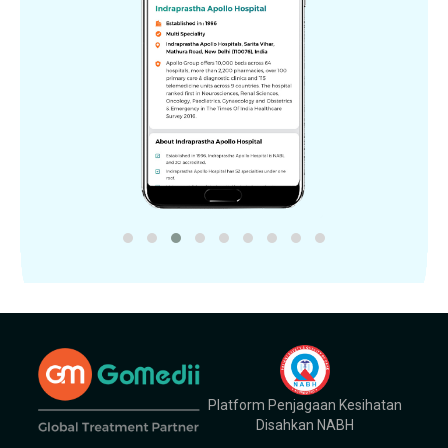
Platform Penjagaan Kesihatan
Disahkan NABH