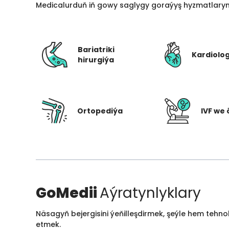
Medicalurduň iň gowy saglygy goraýyş hyzmatlarynd
Bariatriki
Kardiolo
hirurgiýa
Ortopediýa
IVF we 
GoMedii
Aýratynlyklary
Näsagyň bejergisini ýeňilleşdirmek, şeýle hem tehn
etmek.