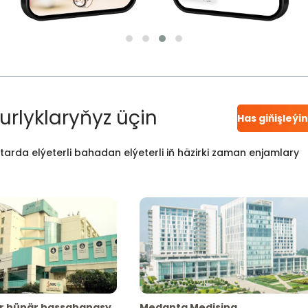
urlyklaryňyz üçin
Has giňişleýi
atarda elýeterli bahadan elýeterli iň häzirki zaman enjamlary
r hünär hassahanasy
Medanta Medisina