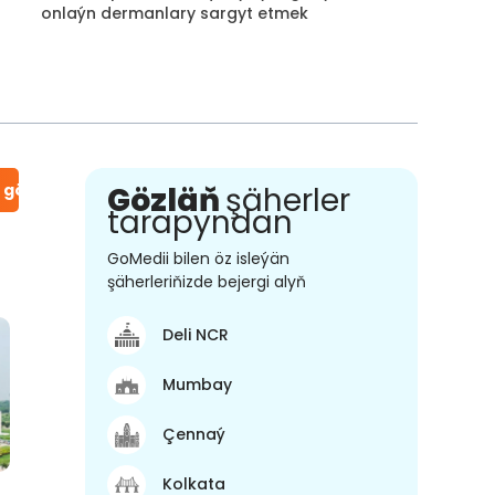
onlaýn dermanlary sargyt etmek
n gör
Gözläň
şäherler
tarapyndan
GoMedii bilen öz isleýän
şäherleriňizde bejergi alyň
Deli NCR
Mumbay
Çennaý
Kolkata