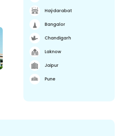
Haýdarabat
Bangalor
Chandigarh
Laknow
Jaipur
Pune