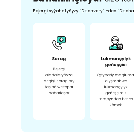
Bejergi syýahatyňyzy “Discovery” -den “Dischar
Sorag
Lukmançylyk
geňeşçisi
Bejergi
aladalaryňyza
Ygtybarly magluma
degişli soraglary
alyşmak we
taşlaň we topar
lukmançylyk
habarlaşar
geňeşçimiz
tarapyndan berlen
kömek