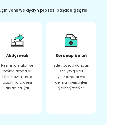
üçin ýeňil we aýdyň prosesi başdan geçiriň.
Akdyrmak
Seresap boluň
Resminamalar we
Işden boşadylandan
beýleki desgalar
soň yzygiderli
bilen howlukmaç
yzarlamalar we
boşatma prosesi
derman serişdeleri
alada edilýär
ýerine ýetirilýär