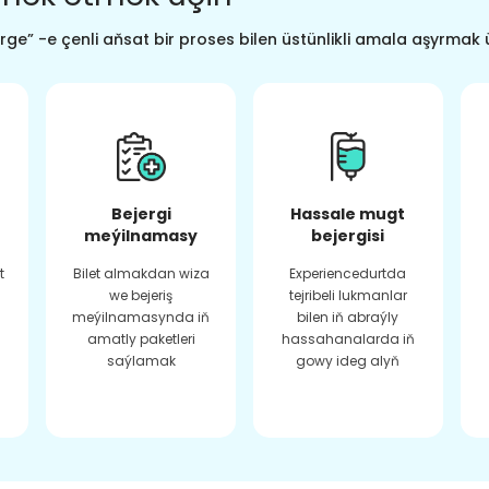
ge” -e çenli aňsat bir proses bilen üstünlikli amala aşyrmak 
Bejergi
Hassale mugt
meýilnamasy
bejergisi
t
Bilet almakdan wiza
Experiencedurtda
we bejeriş
tejribeli lukmanlar
meýilnamasynda iň
bilen iň abraýly
amatly paketleri
hassahanalarda iň
saýlamak
gowy ideg alyň