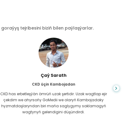
raýyş tejribesini biziň bilen paýlaşýarlar.
Çaý Sarath
CKD üçin Kambojadan
CKD has erbetleşýän ömrüň uzak şertidir. Uzak wagtlap ejir
Du
çekdim we ahyrsoňy GoMedii we olaryň Kambojadaky
bilm
hyzmatdaşlaryndan biri maňa saglygymy saklamagyň
meniň g
wagtynyň gelendigini düşündirdi.
näme