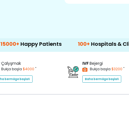
appy Patients
100+
Hospitals & Clinics
P
Çalyşmak
IVF
Bejergi
*
*
Bukja başla
$4000
Bukja başla
$3200
ha bermäge başlaň
Baha bermäge başlaň