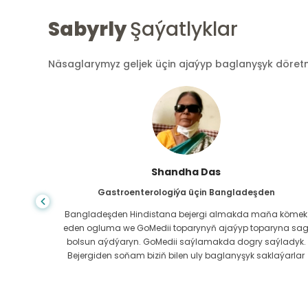
Sabyrly
Şaýatlyklar
Näsaglarymyz geljek üçin ajaýyp baglanyşyk döretmek
Shandha Das
Gastroenterologiýa üçin Bangladeşden
ndanam
Bangladeşden Hindistana bejergi almakda maňa kömek
ýerde,
eden ogluma we GoMedii toparynyň ajaýyp toparyna sa
az.
bolsun aýdýaryn. GoMedii saýlamakda dogry saýladyk.
erli
Bejergiden soňam biziň bilen uly baglanyşyk saklaýarlar
boluň!