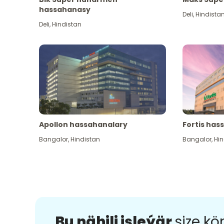
hassahanasy
Deli
,
Hindista
Deli
,
Hindistan
Apollon hassahanalary
Fortis has
Bangalor
,
Hindistan
Bangalor
,
Hin
Bu nähili işleýär
size k