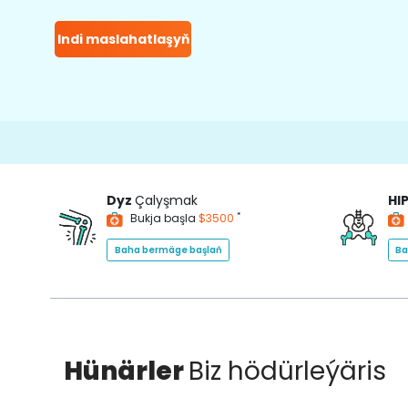
Indi maslahatlaşyň
15000+
H
Dyz
Çalyşmak
HI
*
Bukja başla
$3500
Baha bermäge başlaň
Ba
Hünärler
Biz hödürleýäris