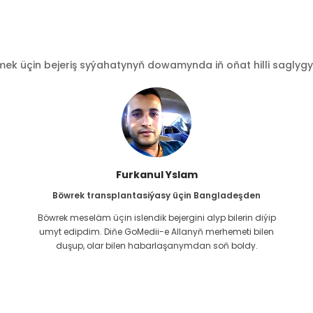
 üçin bejeriş syýahatynyň dowamynda iň oňat hilli saglygy go
Furkanul Yslam
Böwrek transplantasiýasy üçin Bangladeşden
Böwrek meseläm üçin islendik bejergini alyp bilerin diýip
g
umyt edipdim. Diňe GoMedii-e Allanyň merhemeti bilen
duşup, olar bilen habarlaşanymdan soň boldy.