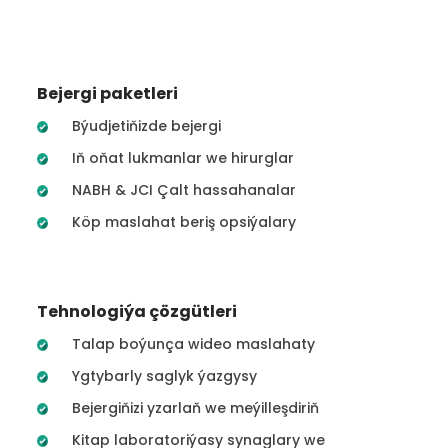
Bejergi paketleri
Býudjetiňizde bejergi
Iň oňat lukmanlar we hirurglar
NABH & JCI Çalt hassahanalar
Köp maslahat beriş opsiýalary
Tehnologiýa çözgütleri
Talap boýunça wideo maslahaty
Ygtybarly saglyk ýazgysy
Bejergiňizi yzarlaň we meýilleşdiriň
Kitap laboratoriýasy synaglary we