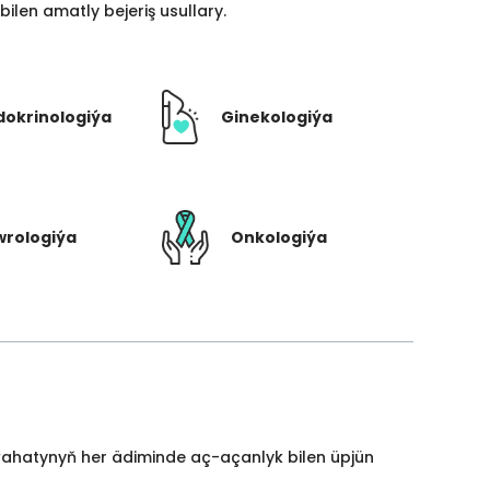
len amatly bejeriş usullary.
dokrinologiýa
Ginekologiýa
rologiýa
Onkologiýa
yýahatynyň her ädiminde aç-açanlyk bilen üpjün