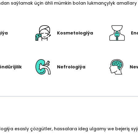
an saýlamak üçin ähli mümkin bolan lukmançylyk amallary bi
giýa
Kosmetologiýa
En
öndürijilik
Nefrologiýa
New
ologiýa esasly çözgütler, hassalara ideg ulgamy we bejeriş s