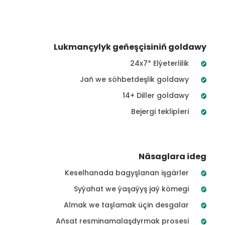
Lukmançylyk geňeşçisiniň goldawy
24x7* Elýeterlilik
Jaň we söhbetdeşlik goldawy
14+ Diller goldawy
Bejergi teklipleri
Näsaglara ideg
Keselhanada bagyşlanan işgärler
Syýahat we ýaşaýyş jaý kömegi
Almak we taşlamak üçin desgalar
Aňsat resminamalaşdyrmak prosesi