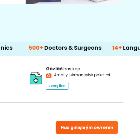
500+
Doctors & Surgeons
14+
Language Supp
Gözläň
has köp
Amatly lukmançylyk paketleri
Sorag iber
Has giňişleýin öwreniň