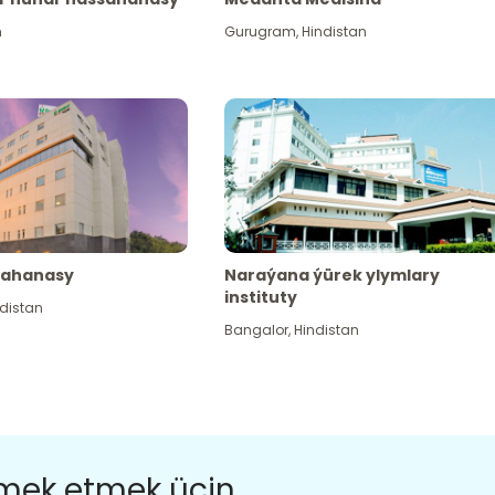
n
Gurugram
,
Hindistan
sahanasy
Naraýana ýürek ylymlary
instituty
distan
Bangalor
,
Hindistan
ömek etmek üçin