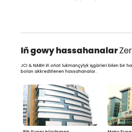
Iň gowy hassahanalar
Zer
JCI & NABH iň oňat lukmançylyk işgärleri bilen bir h
bolan akkreditlenen hassahanalar.
Blk Super hünärmen
Maks Supe