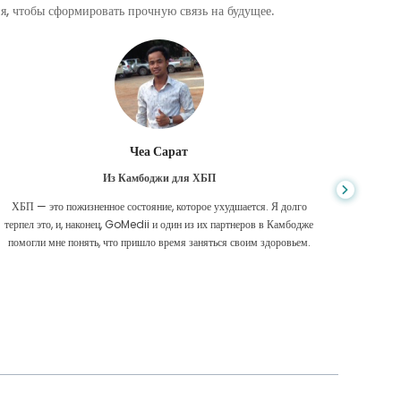
, чтобы сформировать прочную связь на будущее.
Чеа Сарат
Из Камбоджи для ХБП
ХБП — это пожизненное состояние, которое ухудшается. Я долго
Нико
терпел это, и, наконец, GoMedii и один из их партнеров в Камбодже
диагност
помогли мне понять, что пришло время заняться своим здоровьем.
были 