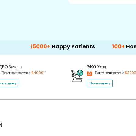
15000+
Happy Patients
100+
Hospitals & C
ДРО
Замена
ЭКО
Уход
*
Пакет начинается с
$4000
Пакет начинается с
$320
чать оценку
Начать оценку
м