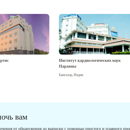
ртис
Институт кардиологических наук
Нараяны
я
Бангалор
,
Индия
мочь вам
ечения от обнаружения до выписки с помощью простого и плавного проц