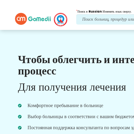
*
Поиск в
Russian
Изменить язык сверху.
Чтобы облегчить и инт
Наши преимущества
процесс
Лечение после
последующий уход
Для получения лечения
Получите круглосуточную медицинскую
поддержку и поддержку пациентов, а наша
команда всегда решит ваши проблемы.
Комфортное пребывание в больнице
Регулярные обновления о ваших потребностях в
лечении.
Выбор больницы в соответствии с вашим бюджето
Постоянная поддержка консультанта по вопросам 