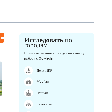
льше
Исследовать
по
городам
Получите лечение в городах по вашему
выбору с GoMedii
Дели НКР
Мумбаи
Ченнаи
Калькутта