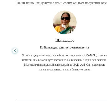
Наши пациенты делятся с нами своим опытом получения высо
Шандха Дас
Из Бангладеш для гастроэнтерологии
е того,
Я поблагодарил своего сына и блестящую команду GoMedii, которы
игде, даже
помогли мне в моем путешествии из Бангладеш в Индию для лечения
оровел
Мы сделали правильный выбор, выбрав GoMedii. Они даже после
 Большое
лечения сохраняют с нами большую связь