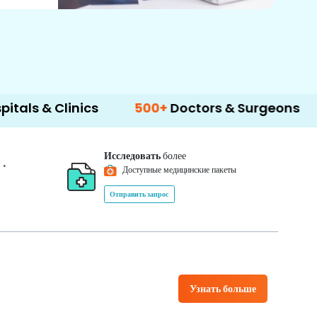
linics
500+
Doctors & Surgeons
14+
Lan
Исследовать
более
*
0
Доступные медицинские пакеты
Отправить запрос
Узнать больше