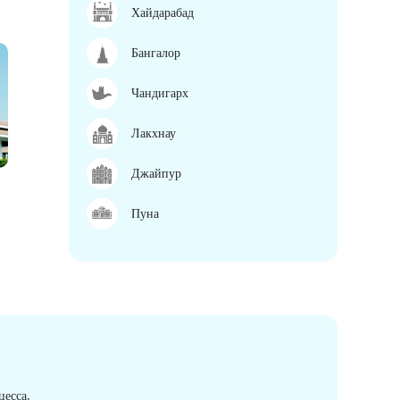
Хайдарабад
Бангалор
Чандигарх
Лакхнау
Джайпур
Пуна
есса.