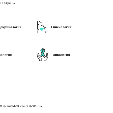
в стране.
докринология
Гинекология
рология
онкология
ю на каждом этапе лечения.