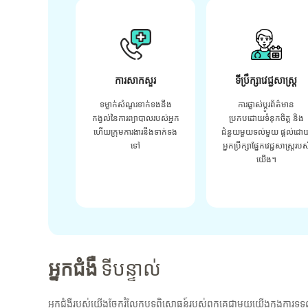
ការសាកសួរ
ទីប្រឹក្សាវេជ្ជសាស្ត្រ
ទម្លាក់សំណួរទាក់ទងនឹង
ការផ្លាស់ប្តូរព័ត៌មាន
កង្វល់នៃការព្យាបាលរបស់អ្នក
ប្រកបដោយទំនុកចិត្ត និង
ហើយក្រុមការងារនឹងទាក់ទង
ជំនួយមួយទល់មួយ ផ្តល់ដោ
ទៅ
អ្នកប្រឹក្សាផ្នែកវេជ្ជសាស្រ្តរបស
យើង។
អ្នកជំងឺ
ទីបន្ទាល់
អ្នកជំងឺរបស់យើងចែករំលែកបទពិសោធន៍របស់ពួកគេជាមួយយើងក្នុងការទទួ