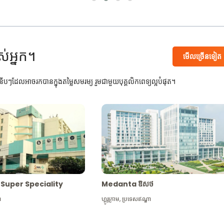
ស់អ្នក។
មើល​ច្រើន​ទៀត
បៗដែលអាចរកបានក្នុងតម្លៃសមរម្យ រួមជាមួយបុគ្គលិកពេទ្យល្អបំផុត។
Max Super Speciality
Medanta ឱសថ
ា
ហ្គូរូក្រាម
,
ប្រទេសឥណ្ឌា