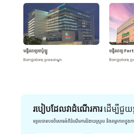
មន្ទីរពេទ្យអាប៉ូឡូ
មន្ទីរពេទ្យ For
Bangalore
,
ប្រទេសឥណ្ឌា
Bangalore
,
ប្
របៀបដែលវាដំណើរការ
ដើម្បី​ជួយ​
ទទួលបានបទពិសោធន៍ពីដំណើរការដ៏ងាយស្រួល និងតម្លាភាពក្នុង