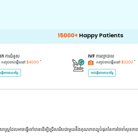
15000+
Happy Patients
100+
Hospi
គាក
ការជំនួស
IVF
ការព្យាបាល
*
*
កញ្ចប់ចាប់ផ្តើមនៅ
$4000
កញ្ចប់ចាប់ផ្តើមនៅ
$3200
់ផ្តើមការវាយតម្លៃ
ចាប់ផ្តើមការវាយតម្លៃ
ជ្ជសាស្រ្តដែលអាចធ្វើទៅបានដើម្បីជ្រើសរើសជាមួយនឹងគុណភាពល្អបំផុតនៃការថែទាំសុខភា