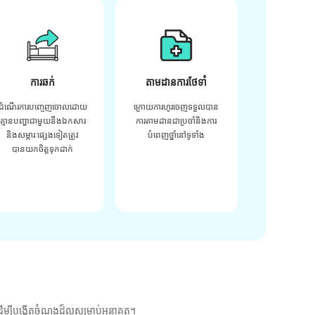
ការឆក់
តាមដានការថែទាំ
ដំណើរការបញ្ចេញចោលដោយ
ក្រោយ​ការ​ហូរ​ចេញ​ទទួល​បាន​
គ្មានបញ្ហាជាមួយនឹងឯកសារ
ការ​តាមដាន​ជា​ប្រចាំ​និង​ការ​
និងសម្ភារៈផ្សេងទៀតត្រូវ
បំពេញ​ថ្នាំ​នៅ​ទូទាំង​
បានយកចិត្តទុកដាក់
ម្បីបង្កើតចំណងដ៏ល្អសម្រាប់អនាគត។