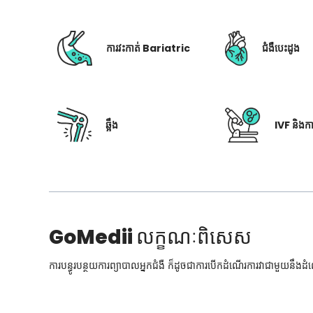
ការវះកាត់ Bariatric
ជំងឺបេះដូង
ឆ្អឹង
IVF និងក
GoMedii
លក្ខណៈពិសេស
ការបន្ធូរបន្ថយការព្យាបាលអ្នកជំងឺ ក៏ដូចជាការបើកដំណើរការវាជាមួយនឹងដ