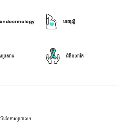
ឺ endocrinology
រោគស្ត្រី
ៃប្រសាទ
ជំងឺមហារីក
ដំណើរនៃការព្យាបាល។