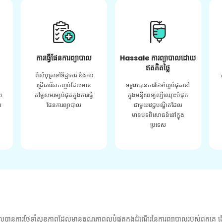
ការធ្វើផែនការព្យាបាល
Hassale ការព្យាបាលដោយ
ឥតគិតថ្លៃ
ពីសំបុត្រទៅទិដ្ឋាការ និងការ
ជ្រើសរើសកញ្ចប់ដែលមាន
ទទួលបានការថែទាំល្អបំផុតនៅ
យ
តម្លៃសមរម្យបំផុតក្នុងការធ្វើ
ក្នុងមន្ទីរពេទ្យល្បីឈ្មោះបំផុត
់
ផែនការព្យាបាល
ជាមួយវេជ្ជបណ្ឌិតដែល
មានបទពិសោធន៍នៅក្នុង
ប្រទេស
លបានការថែទាំសុខភាពដែលមានគុណភាពល្អបំផុតក្នុងដំណើរនៃការព្យាបាលរបស់ពួកគេ ដើ