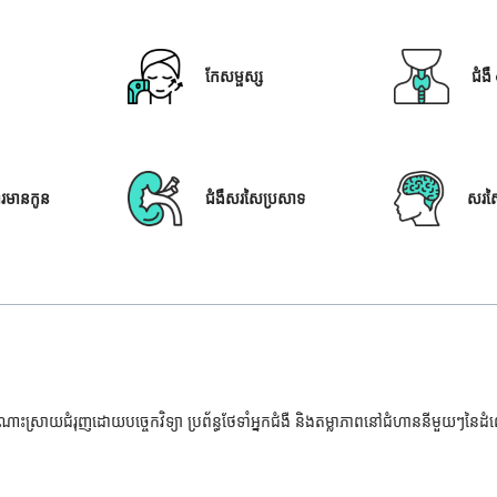
កែសម្ផស្ស
ជំង
ារមានកូន
ជំងឺសរសៃប្រសាទ
សរស
ំណោះស្រាយជំរុញដោយបច្ចេកវិទ្យា ប្រព័ន្ធថែទាំអ្នកជំងឺ និងតម្លាភាពនៅជំហាននីមួយៗនៃ