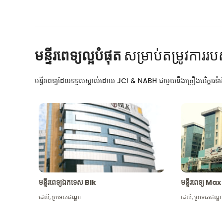
មន្ទីរពេទ្យល្អបំផុត
សម្រាប់តម្រូវការរប
មន្ទីរពេទ្យដែលទទួលស្គាល់ដោយ JCI & NABH ជាមួយនឹងគ្រឿងបរិក្ខារទំនើ
មន្ទីរពេទ្យឯកទេស Blk
មន្ទីរពេទ្យ 
ដេលី
,
ប្រទេសឥណ្ឌា
ដេលី
,
ប្រទេសឥណ្ឌ