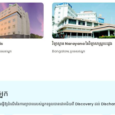
tis
វិទ្យាស្ថាន Narayana នៃវិទ្យាសាស្រ្តបេះដូង
រទេសឥណ្ឌា
Bangalore
,
ប្រទេសឥណ្ឌា
អ្នក
ការធ្វើឱ្យដំណើរនៃការព្យាបាលរបស់អ្នកទទួលបានជោគជ័យពី Discovery ដល់ Disch