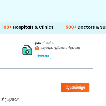
tals & Clinics
500+
Doctors & Surgeons
រុករក
ច្រើនទៀត
កញ្ចប់វេជ្ជសាស្ត្រដែលមានតម្លៃសមរម្យ
ផ្ញើការសាកសួរ
ស្វែងយល់បន្ថែម
ពនៅក្នុងប្រទេស។