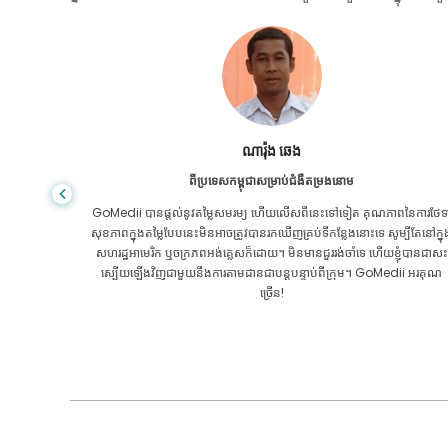
សានដាដាស
ពីបង់ក្លាដែសសម្រាប់ជំងឺក្រពះពោះវៀន
ៃការថែទាំ
ខ្ញុំបានថ្លែងអំណរគុណដល់កូនប្រុសរបស់ខ្ញុំ និងក្រុមដ៏អស្ចារ្យរបស់ GoMedii ដែ
បីតែនៅក្នុង
បានជួយខ្ញុំក្នុងការធ្វើដំណើររបស់ខ្ញុំពីបង់ក្លាដែសទៅកាន់ប្រទេសឥណ្ឌាដើម្បីទទួលកា
ុំបានជាសះ
ព្យាបាល។ យើងបានធ្វើការជ្រើសរើសត្រឹមត្រូវក្នុងការជ្រើសរើស GoMedii ។ ពួកគេ
ii អរគុណ
សូម្បីតែបន្ទាប់ពីការព្យាបាលរក្សាទំនាក់ទំនងដ៏ល្អជាមួយយើង