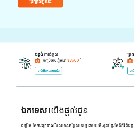
ប្រឹក្សាឥឡូវនេះ
ជង្គង់
ការជំនួស
ត្រ
*
កញ្ចប់ចាប់ផ្តើមនៅ
$3500
ចាប់ផ្តើមការវាយតម្លៃ
ចាប
ឯកទេស
យើងផ្តល់ជូន
ជម្រើសនៃការព្យាបាលដែលមានតម្លៃសមរម្យ ជាមួយនឹងគ្រប់ជួរនៃនីតិវិធីវេ