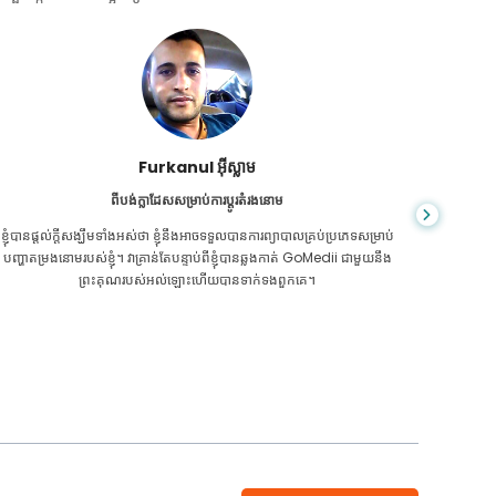
ជា សារ៉ាត់
ពីប្រទេសកម្ពុជាសម្រាប់ CKD
CKD គឺ​ជា​ស្ថានភាព​ពេញ​មួយ​ជីវិត​ដែល​កាន់តែ​អាក្រក់​ទៅៗ។ ខ្ញុំបានរងទុក្ខវាយូ
អ្នក​មិន​ដឹ
រហើយ ទីបំផុត GoMedii និងដៃគូរបស់គេម្នាក់នៅកម្ពុជា បានជួយខ្ញុំឱ្យដឹងថា វា
ក្រិន​ថ្លើម
ដល់ពេលថែរក្សាសុខភាពរបស់ខ្ញុំហើយ។
ទេ។ 