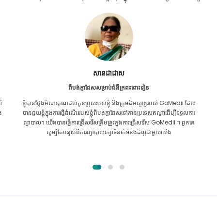
Furkanul អ៊ីស្លាម
ពីបង់ក្លាដែសសម្រាប់ការប្តូរតំរងនោម
ល
ខ្ញុំ​បាន​ផ្តល់​ក្តី​សង្ឃឹម​ទាំង​អស់​ថា ខ្ញុំ​នឹង​អាច​ទទួល​បាន​ការ​ព្យាបាល​គ្រប់​ប្រភេទ​សម្រាប់​
រ
បញ្ហា​តម្រងនោម​របស់​ខ្ញុំ។ វាគ្រាន់តែបន្ទាប់ពីខ្ញុំបានឆ្លងកាត់ GoMedii ជាមួយនឹង
ព្រះគុណរបស់អល់ឡោះហើយបានទាក់ទងពួកគេ។