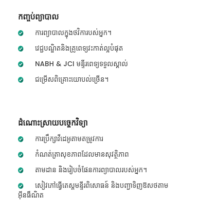
កញ្ចប់ព្យាបាល
ការព្យាបាលក្នុងថវិការបស់អ្នក។
វេជ្ជបណ្ឌិតនិងគ្រូពេទ្យវះកាត់ល្អបំផុត
NABH & JCI មន្ទីរពេទ្យទទួលស្គាល់
ជម្រើសពិគ្រោះយោបល់ច្រើន។
ដំណោះស្រាយបច្ចេកវិទ្យា
ការប្រឹក្សាវីដេអូតាមតម្រូវការ
កំណត់ត្រាសុខភាពដែលមានសុវត្ថិភាព
តាមដាន និងរៀបចំផែនការព្យាបាលរបស់អ្នក។
សៀវភៅធ្វើតេស្តមន្ទីរពិសោធន៍ និងបញ្ជាទិញឱសថតាម
អ៊ីនធឺណិត