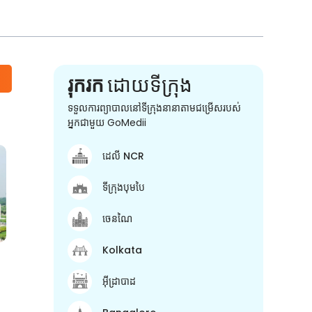
រុករក
ដោយទីក្រុង
ទទួលការព្យាបាលនៅទីក្រុងនានាតាមជម្រើសរបស់
អ្នកជាមួយ GoMedii
ដេលី NCR
ទីក្រុងបុមបៃ
ចេនណៃ
Kolkata
អ៊ីដ្រាបាដ