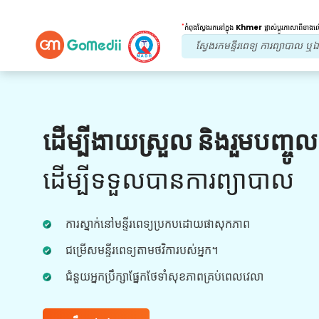
*
កំពុងស្វែងរកនៅក្នុង
Khmer
ផ្លាស់ប្តូរភាសាពីខាង
អត្ថប្រយោជន៍របស់យើង។
ដើម្បីងាយស្រួល និងរួមបញ្ចូ
ការព្យាបាលក្រោយ
តាមដាន
ការថែទាំ
ដើម្បីទទួលបានការព្យាបាល
ទទួលបានជំនួយផ្នែកវេជ្ជសាស្រ្ត និងអ្នកជំងឺ 24x7
ជាមួយនឹងក្រុមរបស់យើងក្នុងការដោះស្រាយបញ្ហារបស់
ការស្នាក់នៅមន្ទីរពេទ្យប្រកបដោយផាសុកភាព
អ្នកគ្រប់ពេលវេលា។ ការធ្វើបច្ចុប្បន្នភាពជាទៀងទាត់លើ
តម្រូវការព្យាបាលរបស់អ្នក។
ជម្រើសមន្ទីរពេទ្យតាមថវិការបស់អ្នក។
ជំនួយអ្នកប្រឹក្សាផ្នែកថែទាំសុខភាពគ្រប់ពេលវេលា