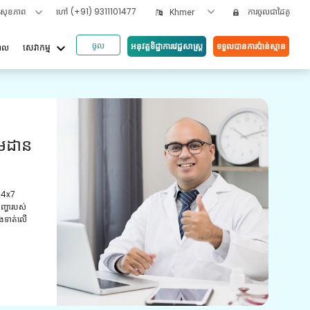
ទសុខភាព
ហៅ
(+91) 9311101477
ការចូលជាដៃគូ
Khmer
ចូល
keyboard_arrow_down
អនុវត្តទិដ្ឋាការវេជ្ជសាស្រ្ត
ទទួលបានការប៉ាន់ស្មាន
បាល
សេវាកម្ម
អត្ថប
ួយ
វី
យោ
ស្ត្រដែល
ូន្មាន និង
ការពិ
មានបទ
ព្យាប
ថែទាំ