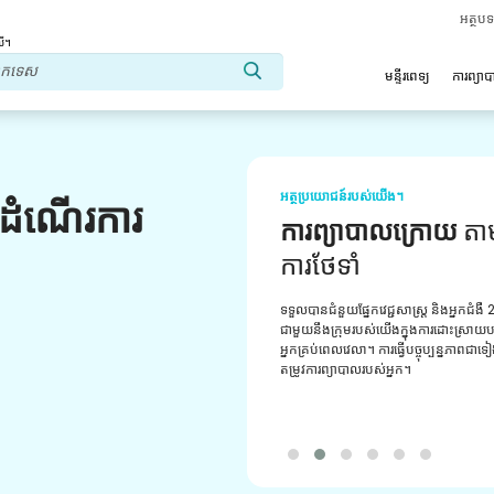
អត្ថប
លើ។
មន្ទីរពេទ្យ
ការព្យា
អត្ថប្រយោជន៍របស់យើង។
លដំណើរការ
ទីប្រឹក្សាវេជ្ជសាស្ត្រ
ជំន
ទទួលបានការគាំទ្រជាប្រចាំពីអ្នកប្រឹក្សាវេជ្ជសា
មានបទពិសោធន៍របស់យើង។ ផ្តល់ឱ្យអ្នកនូវដំប
ការណែនាំដ៏ល្អបំផុត។