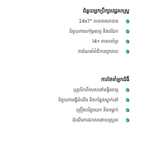
ជំនួយអ្នកប្រឹក្សាវេជ្ជសាស្ត្រ
24x7* ភាពអាចរកបាន
ជំនួយការហៅទូរសព្ទ និងជជែក
14+ ភាសាគាំទ្រ
ការណែនាំអំពីការព្យាបាល
ការថែទាំអ្នកជំងឺ
បុគ្គលិកពិសេសនៅមន្ទីរពេទ្យ
ជំនួយការធ្វើដំណើរ និងកន្លែងស្នាក់នៅ
គ្រឿងបរិក្ខារយក និងទម្លាក់
ដំណើរការឯកសារងាយស្រួល