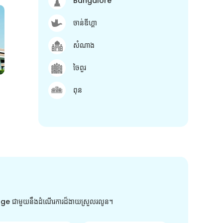
Bangalore
ចាន់ឌីហ្គា
សំណាង
ចៃពួរ
ពុន
arge ជាមួយនឹងដំណើរការដ៏ងាយស្រួលរលូន។