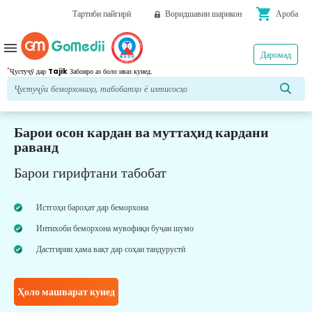
shopping_cart
Тартиби пайгирӣ
Воридшавии шарикон
Ароба
menu
Даромад
*
Ҷустуҷӯ дар
Tajik
Забонро аз боло иваз кунед.
Барои осон кардан ва муттаҳид кардани
раванд
Барои гирифтани табобат
Истгоҳи бароҳат дар беморхона
Интихоби беморхона мувофиқи буҷаи шумо
Дастгирии ҳама вақт дар соҳаи тандурустӣ
Ҳоло машварат кунед