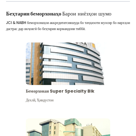
Беҳтарин беморхонаҳо
Барои ниёзҳои шумо
JCI & NABH беморхонаҳои аккредитатсияшуда бо таҷҳизоти муосир бо нархҳои
дастрас дар якҷоягӣ бо беҳтарин кормандони тиббӣ.
Беморхонаи Super Specialty Blk
Дехлй
,
Ҳиндустон