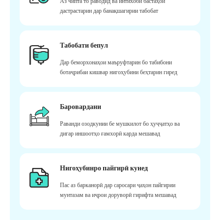
Аз чипта то раводид ва интихоби бастаҳои
дастрастарин дар банақшагирии табобат
Табобати бепул
Дар беморхонаҳои маъруфтарин бо табибони
ботаҷрибаи кишвар нигоҳубини беҳтарин гиред
Баровардани
Раванди озодкунии бе мушкилот бо ҳуҷҷатҳо ва
дигар иншоотҳо ғамхорӣ карда мешавад
Нигоҳубинро пайгирӣ кунед
Пас аз барканорӣ дар саросари ҷаҳон пайгирии
мунтазам ва иҷрои доруворӣ гирифта мешавад