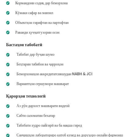
Кормандони содиқ дар беморхона
Кӯмаки сафар ва манзил
Объектҳои гирифтан ва партофтан
Раванди ҳуҷҷатгузории осон
Бастаҳои табобатӣ
Табобат дар буҷаи шумо
Беҳтарин табибон ва ҷарроҳон
Беморхонаҳои аккредитатсияшудаи NABH & JCI
Вариантҳои сершумори машварат
Қарорҳои технологӣ
Аз рӯи дархост машварати видеоӣ
Сабти саломатии бехатар
Табобати худро пайгирӣ ва ба нақша гиред
Санҷишҳои лабораториро китоб кунед ва доруҳоро онлайн фармоиш