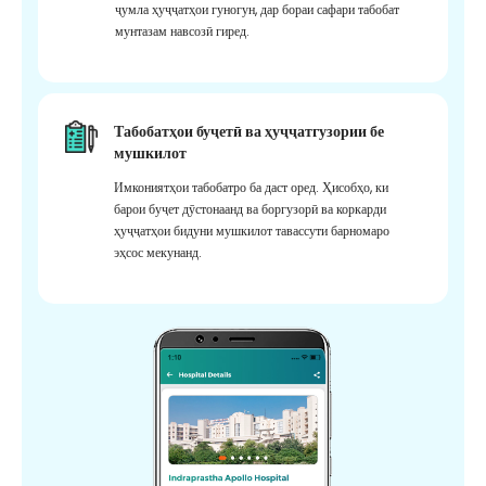
ҷумла ҳуҷҷатҳои гуногун, дар бораи сафари табобат
мунтазам навсозӣ гиред.
Табобатҳои буҷетӣ ва ҳуҷҷатгузории бе
мушкилот
Имкониятҳои табобатро ба даст оред. Ҳисобҳо, ки
барои буҷет дӯстонаанд ва боргузорӣ ва коркарди
ҳуҷҷатҳои бидуни мушкилот тавассути барномаро
эҳсос мекунанд.