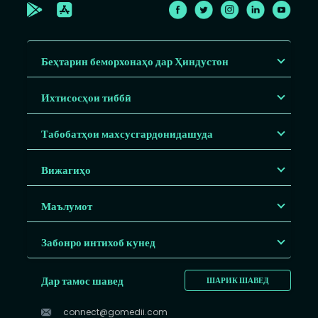
Беҳтарин беморхонаҳо дар Ҳиндустон
Ихтисосҳои тиббӣ
Табобатҳои махсусгардонидашуда
Вижагиҳо
Маълумот
Забонро интихоб кунед
Дар тамос шавед
ШАРИК ШАВЕД
connect@gomedii.com