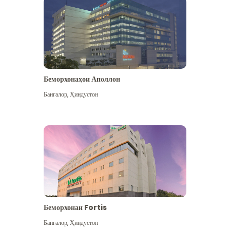
Беморхонаҳои Аполлон
Бангалор
,
Ҳиндустон
Бештар дидан
Беморхонаи Fortis
Бангалор
,
Ҳиндустон