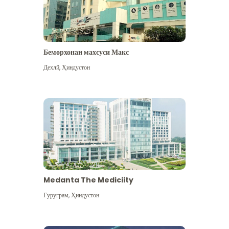
Беморхонаи махсуси Макс
Дехлй
,
Ҳиндустон
Medanta The Mediciity
Гуруграм
,
Ҳиндустон