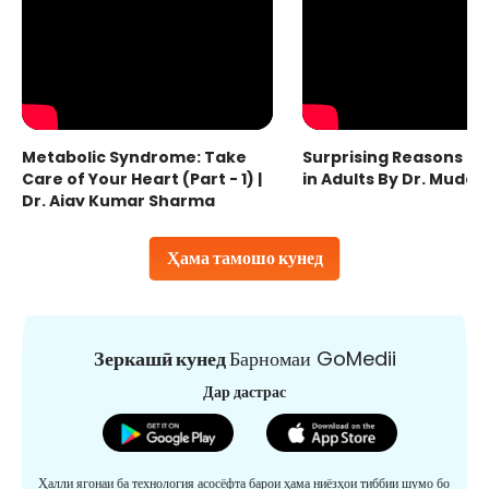
Metabolic Syndrome: Take
Surprising Reasons fo
Care of Your Heart (Part - 1) |
in Adults By Dr. Mudas
Dr. Ajay Kumar Sharma
Ҳама тамошо кунед
Зеркашӣ кунед
Барномаи GoMedii
Дар дастрас
Ҳалли ягонаи ба технология асосёфта барои ҳама ниёзҳои тиббии шумо бо