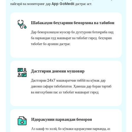
пайгирӣ ва мониторинг дар App GoMedii дастрас аст.
Шабакаҳои беҳтарини беморхона ва табибон
Дар беморхонаҳои муосир бо духтурони ботаҷриба оид
ба парвандаи худ машварат ва табобат гиред. беҳтарин
табобат бо арзиши дастрас.
Дастгирии доимии мушовир
Дастгирии 24x7 машваратчии тиббӣ ва кӯмак дар
давоми сафари табобататон. Ҳамеша дар бораи тартиб
ва нигоҳубини пас аз табобат машварат гиред.
Идоракунии парвандаи беморон
Аз кашф то холӣ, бо кӯмаки идоракунии парванда, аз