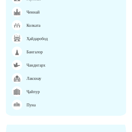
Ченнай
Колката
Ҳайдаробод
Бангалор
Чандигарх
Лакхнау
Ҷайпур
Пуна