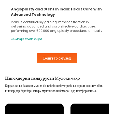
Angioplasty and Stent in India: Heart Care with
Advanced Technology
India is continuously gaining immense traction in
delivering advanced and cost-effective cardiac care,
performing over 500,000 angioplasty procedures annually
with a success rate exceeding 90%. Patients across the
Хонданро идома диҳед
globe are searching for treatments like angioplasty and
stent placement in Indian hospitals, owing to the
combination of high-quality care and affordability.
Studies, such as one published
Бештар омӯзед
Continue Reading
Нигоҳдории тандурустӣ
Муҳокимаҳо
Баррасиҳо ва баҳсҳои муҳим бо табибони ботаҷриба ва коршиносони тиббии
кишвар дар баробари фикру мулоҳизаҳои беморон дар платформаи мо.