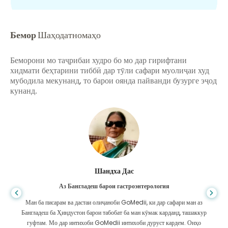
Бемор
Шаҳодатномаҳо
Беморони мо таҷрибаи худро бо мо дар гирифтани
хидмати беҳтарини тиббӣ дар тӯли сафари муолиҷаи худ
мубодила мекунанд, то барои оянда пайванди бузурге эҷод
кунанд.
Шандха Дас
Аз Бангладеш барои гастроэнтерология
Ман ба писарам ва дастаи олиҷаноби GoMedii, ки дар сафари ман аз
Бангладеш ба Ҳиндустон барои табобат ба ман кӯмак карданд, ташаккур
гуфтам. Мо дар интихоби GoMedii интихоби дуруст кардем. Онҳо