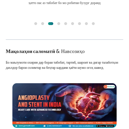
ҳатто пас аз табобат бо мо робитаи бузург доранд
Мақолаҳои саломатӣ
& Навсозиҳо
Бо маълумоти охирин дар бораи табобат, тартиб, шароит ва дигар талаботҳои
дахлдор барои солимтар ва беҳтар кардани ҳаёти шумо огоҳ шавед.