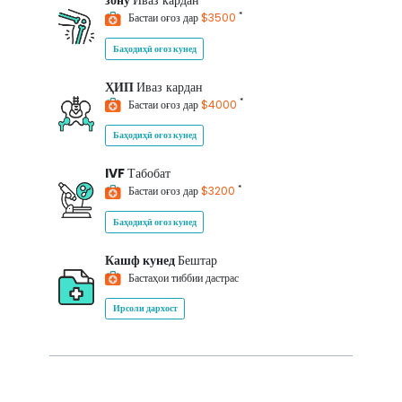
зону
Иваз кардан
*
Бастаи оғоз дар
$3500
Баҳодиҳӣ оғоз кунед
ҲИП
Иваз кардан
*
Бастаи оғоз дар
$4000
Баҳодиҳӣ оғоз кунед
IVF
Табобат
*
Бастаи оғоз дар
$3200
Баҳодиҳӣ оғоз кунед
Кашф кунед
Бештар
Бастаҳои тиббии дастрас
Ирсоли дархост