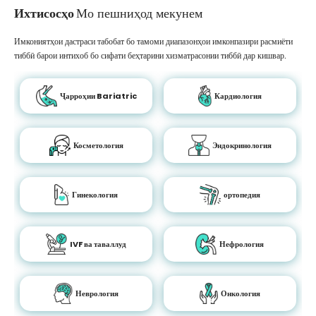
Ихтисосҳо
Мо пешниҳод мекунем
Имкониятҳои дастраси табобат бо тамоми диапазонҳои имконпазири расмиёти
тиббӣ барои интихоб бо сифати беҳтарини хизматрасонии тиббӣ дар кишвар.
Ҷарроҳии Bariatric
Кардиология
Косметология
Эндокринология
Гинекология
ортопедия
IVF ва таваллуд
Нефрология
Неврология
Онкология