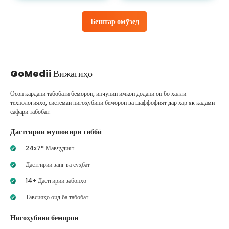
Бештар омӯзед
GoMedii
Вижагиҳо
Осон кардани табобати беморон, инчунин имкон додани он бо ҳалли
технологияҳо, системаи нигоҳубини беморон ва шаффофият дар ҳар як қадами
сафари табобат.
Дастгирии мушовири тиббӣ
24x7* Мавҷудият
Дастгирии занг ва сӯҳбат
14+ Дастгирии забонҳо
Тавсияҳо оид ба табобат
Нигоҳубини беморон