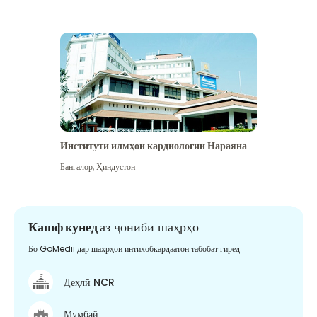
Институти илмҳои кардиологии Нараяна
Бангалор
,
Ҳиндустон
Кашф кунед
аз ҷониби шаҳрҳо
Бо GoMedii дар шаҳрҳои интихобкардаатон табобат гиред
Деҳлӣ NCR
Мумбай