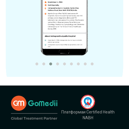
Платформаи Certified Health
NABH