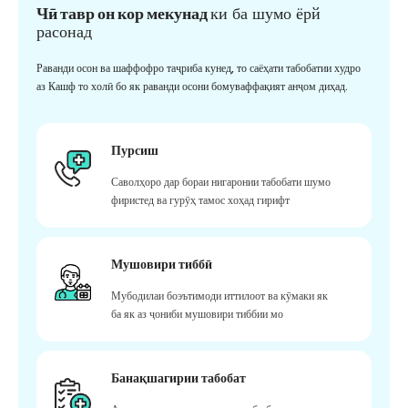
Чӣ тавр он кор мекунад
ки ба шумо ёрй
расонад
Раванди осон ва шаффофро таҷриба кунед, то саёҳати табобатии худро
аз Кашф то холӣ бо як раванди осони бомуваффақият анҷом диҳад.
Пурсиш
Саволҳоро дар бораи нигаронии табобати шумо
фиристед ва гурӯҳ тамос хоҳад гирифт
Мушовири тиббӣ
Мубодилаи боэътимоди иттилоот ва кӯмаки як
ба як аз ҷониби мушовири тиббии мо
Банақшагирии табобат