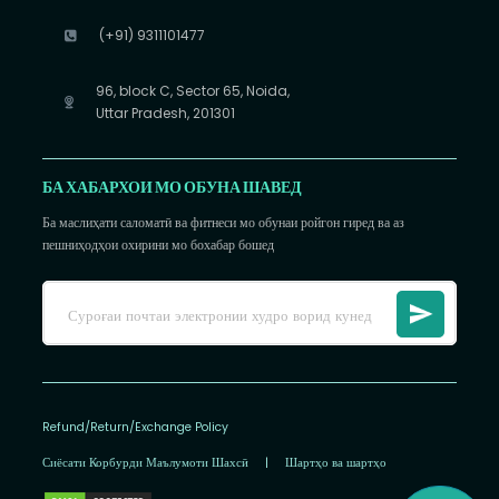
(+91) 9311101477
96, block C, Sector 65, Noida,
Uttar Pradesh, 201301
БА ХАБАРХОИ МО ОБУНА ШАВЕД
Ба маслиҳати саломатӣ ва фитнеси мо обунаи ройгон гиред ва аз
пешниҳодҳои охирини мо бохабар бошед
Refund/Return/Exchange Policy
Сиёсати Корбурди Маълумоти Шахсӣ
|
Шартҳо ва шартҳо