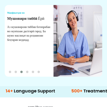
Манфиатҳои мо
М
Мушовири тиббӣ
Ёрӣ
В
М
Аз мушовирони тиббии ботаҷрибаи
мо мунтазам дастгирӣ гиред. Ба
М
шумо маслиҳат ва роҳнамоии
б
беҳтарин медиҳад.
д
б
Language Support
500+
Treatment Optio