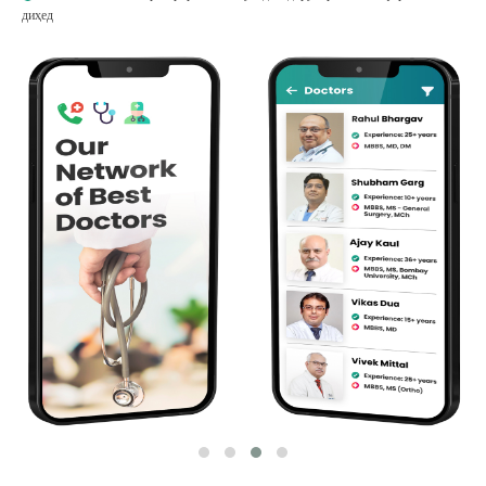
диҳед