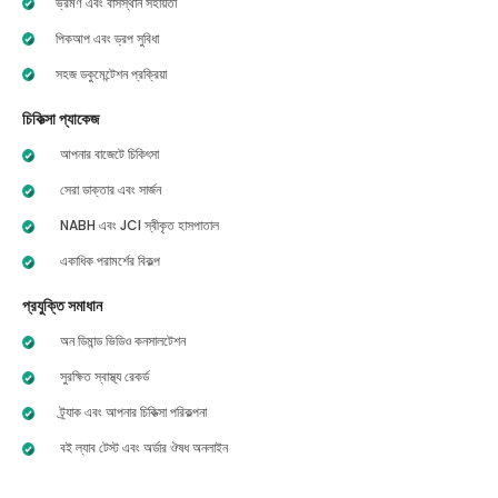
ভ্রমণ এবং বাসস্থান সহায়তা
পিকআপ এবং ড্রপ সুবিধা
সহজ ডকুমেন্টেশন প্রক্রিয়া
চিকিত্সা প্যাকেজ
আপনার বাজেটে চিকিৎসা
সেরা ডাক্তার এবং সার্জন
NABH এবং JCI স্বীকৃত হাসপাতাল
একাধিক পরামর্শের বিকল্প
প্রযুক্তি সমাধান
অন ডিমান্ড ভিডিও কনসালটেশন
সুরক্ষিত স্বাস্থ্য রেকর্ড
ট্র্যাক এবং আপনার চিকিত্সা পরিকল্পনা
বই ল্যাব টেস্ট এবং অর্ডার ঔষধ অনলাইন