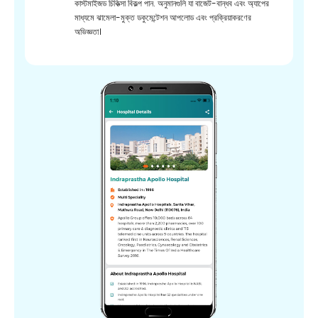
কাস্টমাইজড চিকিত্সা বিকল্প পান. অনুমানগুলি যা বাজেট-বান্ধব এবং অ্যাপের
মাধ্যমে ঝামেলা-মুক্ত ডকুমেন্টেশন আপলোড এবং প্রক্রিয়াকরণের
অভিজ্ঞতা।