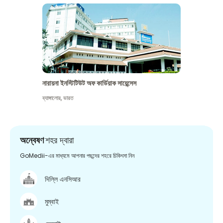
নারায়না ইনস্টিটিউট অফ কার্ডিয়াক সায়েন্সেস
ব্যাঙ্গালোর
,
ভারত
অন্বেষণ
শহর দ্বারা
GoMedii-এর মাধ্যমে আপনার পছন্দের শহরে চিকিৎসা নিন
দিল্লি এনসিআর
মুম্বাই