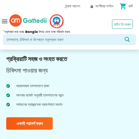
shopping_cart
ট্র্যাক আদেশ
অংশীদার লগইন
কার্ট
menu
সাইন ইন করুন
*
অনুসন্ধান করা হচ্ছে
Bangla
উপরে থেকে ভাষা পরিবর্তন করুন.
প্রক্রিয়াটি সহজ ও সংহত করতে
চিকিৎসা পাওয়ার জন্য
আরামদায়ক হাসপাতালে থাকা
আপনার বাজেট অনুযায়ী হাসপাতালের পছন্দ
সর্বকালের স্বাস্থ্যসেবা পরামর্শদাতা সমর্থন
এখনই পরামর্শ করুন