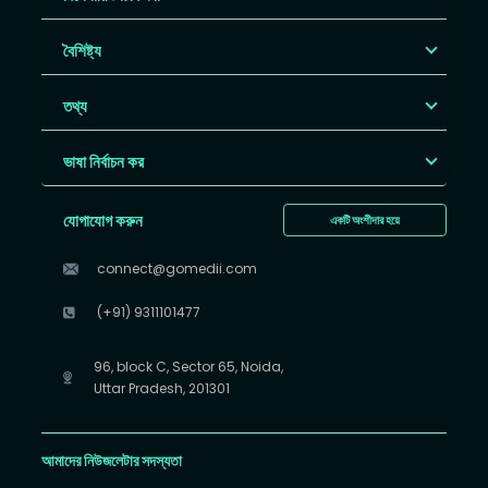
বৈশিষ্ট্য
তথ্য
ভাষা নির্বাচন কর
যোগাযোগ করুন
একটি অংশীদার হয়ে
connect@gomedii.com
(+91) 9311101477
96, block C, Sector 65, Noida,
Uttar Pradesh, 201301
আমাদের নিউজলেটার সদস্যতা