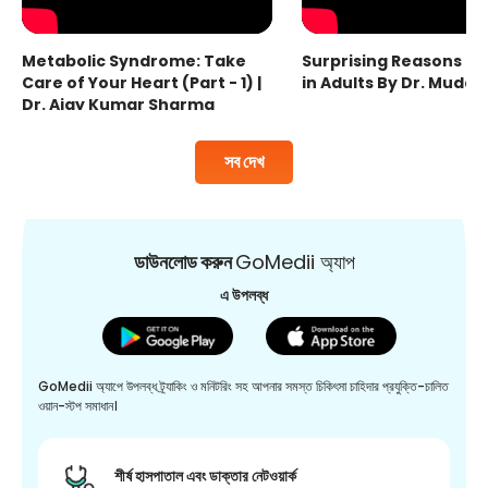
Metabolic Syndrome: Take
Surprising Reasons fo
Care of Your Heart (Part - 1) |
in Adults By Dr. Mudas
Dr. Ajay Kumar Sharma
সব দেখ
ডাউনলোড করুন
GoMedii অ্যাপ
এ উপলব্ধ
GoMedii অ্যাপে উপলব্ধ ট্র্যাকিং ও মনিটরিং সহ আপনার সমস্ত চিকিৎসা চাহিদার প্রযুক্তি-চালিত
ওয়ান-স্টপ সমাধান।
শীর্ষ হাসপাতাল এবং ডাক্তার নেটওয়ার্ক