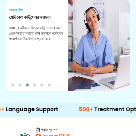
আমাদের সুবিধা
আম
মেডিকেল কাউন্সেলর
সহায়তা
অ
আমাদের অভিজ্ঞ মেডিকেল কাউন্সেলরদের কাছ
ভা
থেকে নিয়মিত সহায়তা পান। আপনাকে সর্বোত্তম
চি
পরামর্শ এবং দিকনির্দেশনা প্রদান করে।
ডা
uage Support
500+
Treatment Options
হাঁটু
প্রতিস্থাপন
*
প্যাকেজ শুরু
$3500