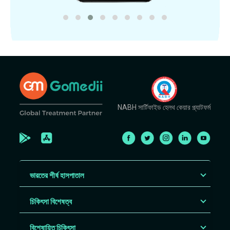
NABH সার্টিফাইড হেলথ কেয়ার প্ল্যাটফর্ম
ভারতের শীর্ষ হাসপাতাল
চিকিৎসা বিশেষত্ব
বিশেষায়িত চিকিৎসা