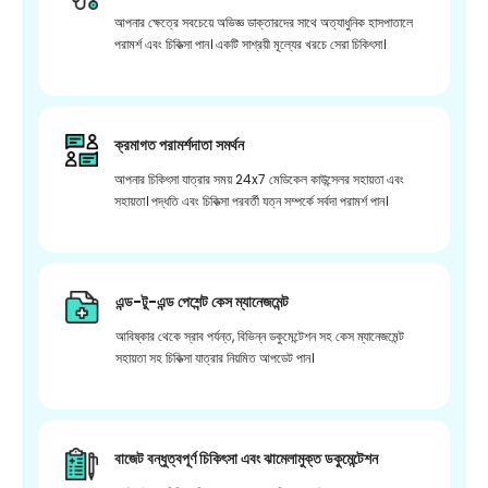
আপনার ক্ষেত্রে সবচেয়ে অভিজ্ঞ ডাক্তারদের সাথে অত্যাধুনিক হাসপাতালে
পরামর্শ এবং চিকিত্সা পান। একটি সাশ্রয়ী মূল্যের খরচে সেরা চিকিৎসা।
ক্রমাগত পরামর্শদাতা সমর্থন
আপনার চিকিৎসা যাত্রার সময় 24x7 মেডিকেল কাউন্সেলর সহায়তা এবং
সহায়তা। পদ্ধতি এবং চিকিত্সা পরবর্তী যত্ন সম্পর্কে সর্বদা পরামর্শ পান।
এন্ড-টু-এন্ড পেশেন্ট কেস ম্যানেজমেন্ট
আবিষ্কার থেকে স্রাব পর্যন্ত, বিভিন্ন ডকুমেন্টেশন সহ কেস ম্যানেজমেন্ট
সহায়তা সহ চিকিত্সা যাত্রার নিয়মিত আপডেট পান।
বাজেট বন্ধুত্বপূর্ণ চিকিৎসা এবং ঝামেলামুক্ত ডকুমেন্টেশন