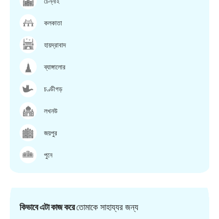
চেন্নাই
কলকাতা
হায়দ্রাবাদ
ব্যাঙ্গালোর
চণ্ডীগড়
লখনউ
জয়পুর
পুনে
কিভাবে এটা কাজ করে
তোমাকে সাহায্যর জন্য