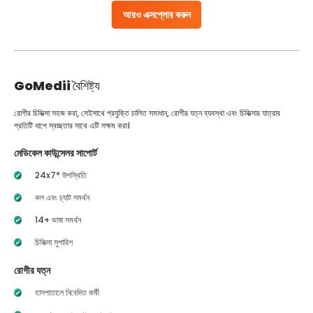
আরও এক্সপ্লোর করুন
GoMedii
বৈশিষ্ট্য
রোগীর চিকিত্সা সহজ করা, সেইসাথে প্রযুক্তি চালিত সমাধান, রোগীর যত্ন ব্যবস্থা এবং চিকিত্সার যাত্রার
প্রতিটি ধাপে স্বচ্ছতার সাথে এটি সক্ষম করা।
মেডিকেল কাউন্সেলর সাপোর্ট
24x7* উপস্থিতি
কল এবং চ্যাট সমর্থন
14+ ভাষা সমর্থন
চিকিত্সা সুপারিশ
রোগীর যত্ন
হাসপাতালে নিবেদিত কর্মী