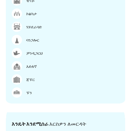
ቼናይ
ኮልካታ
ሃይደራባድ
ባንጋሎር
ቻንዲጋርህ
እድለኛ
ጃፑር
ፑን
እንዴት እንደሚሰራ
እርስዎን ለመርዳት