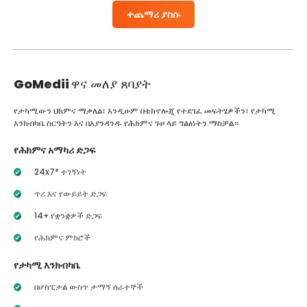
ተጨማሪ ያስሱ
GoMedii
ዋና መለያ ጸባያት
የታካሚውን ህክምና ማቃለል፣ እንዲሁም በቴክኖሎጂ የተደገፈ መፍትሄዎችን፣ የታካሚ
እንክብካቤ ስርዓትን እና በእያንዳንዱ የሕክምና ጉዞ ላይ ግልፅነትን ማስቻል።
የሕክምና አማካሪ ድጋፍ
24x7* ተገኝነት
ጥሪ እና የውይይት ድጋፍ
14+ የቋንቋዎች ድጋፍ
የሕክምና ምክሮች
የታካሚ እንክብካቤ
በሆስፒታል ውስጥ ታማኝ ሰራተኞች