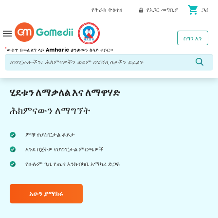
shopping_cart
የትራክ ትዕዛዝ
የአጋር መግቢያ
ጋሪ
menu
ስግን እን
*
ውስጥ በመፈለግ ላይ
Amharic
ቋንቋውን ከላይ ቀይር።
ሂደቱን ለማቃለል እና ለማዋሃድ
ሕክምናውን ለማግኘት
ምቹ የሆስፒታል ቆይታ
እንደ በጀትዎ የሆስፒታል ምርጫዎች
የሁሉም ጊዜ የጤና እንክብካቤ አማካሪ ድጋፍ
አሁን ያማክሩ