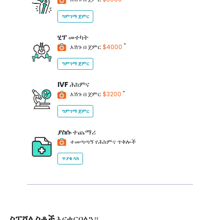
ግምገማ ጀምር
ሂፕ
መተካት
*
እሽጉ በ ጀምር
$4000
ግምገማ ጀምር
IVF
ሕክምና
*
እሽጉ በ ጀምር
$3200
ግምገማ ጀምር
ያስሱ
ተጨማሪ
ተመጣጣኝ የሕክምና ጥቅሎች
ጥያቄ ላክ
ስፔሻሊስቶች
እናቀርባለን።