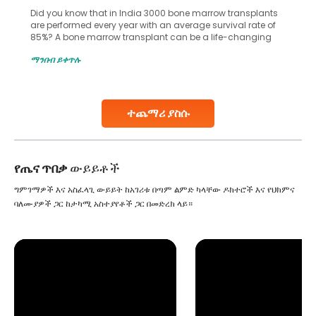
Did you know that in India 3000 bone marrow transplants
are performed every year with an average survival rate of
85%? A bone marrow transplant can be a life-changing
treatment for an individual, choosing the right hospital can
ማንበብ ይቀጥሉ
make all the difference. India has some of the world’s
leading hospitals for bone marrow transplants.
Continue Reading
ተጨማሪ ያስሱ
የጤና ጥበቃ
ውይይቶች
ግምገማዎች እና አስፈላጊ ውይይት ከአገሪቱ በጣም ልምድ ካላቸው ዶክተሮች እና የህክምና
ባለሙያዎች ጋር ከታካሚ አስተያየቶች ጋር በመድረክ ላይ።