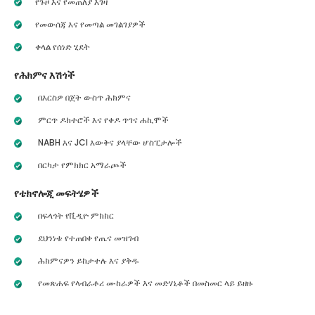
የጉዞ እና የመጠለያ እገዛ
የመውሰጃ እና የመጣል መገልገያዎች
ቀላል የሰነድ ሂደት
የሕክምና እሽጎች
በእርስዎ በጀት ውስጥ ሕክምና
ምርጥ ዶክተሮች እና የቀዶ ጥገና ሐኪሞች
NABH እና JCI እውቅና ያላቸው ሆስፒታሎች
በርካታ የምክክር አማራጮች
የቴክኖሎጂ መፍትሄዎች
በፍላጎት የቪዲዮ ምክክር
ደህንነቱ የተጠበቀ የጤና መዝገብ
ሕክምናዎን ይከታተሉ እና ያቅዱ
የመጽሐፍ የላብራቶሪ ሙከራዎች እና መድሃኒቶች በመስመር ላይ ይዘዙ