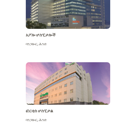
አፖሎ ሆስፒታሎች
ባንጋሎር
,
ሕንድ
ተጨማሪ ይመልከቱ
ፎርቲስ ሆስፒታል
ባንጋሎር
,
ሕንድ