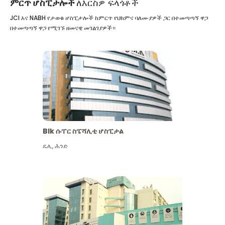
ምርጥ ሆስፒታሎች
ለእርስዎ ፍላጎቶች
JCI እና NABH የታወቁ ሆስፒታሎች ከምርጥ የህክምና ባለሙያዎች ጋር በተመጣጣኝ ዋጋ
በተመጣጣኝ ዋጋ የሚገኙ ዘመናዊ መገልገያዎች።
Blk ሱፐር ስፔሻሊቲ ሆስፒታል
ዴሊ
,
ሕንድ