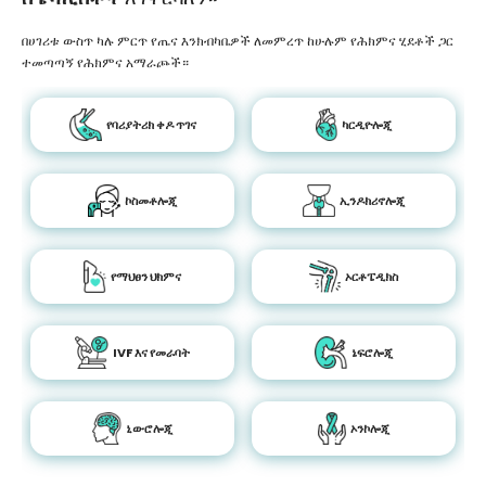
በሀገሪቱ ውስጥ ካሉ ምርጥ የጤና እንክብካቤዎች ለመምረጥ ከሁሉም የሕክምና ሂደቶች ጋር
ተመጣጣኝ የሕክምና አማራጮች።
የባሪያትሪክ ቀዶ ጥገና
ካርዲዮሎጂ
ኮስመቶሎጂ
ኢንዶክሪኖሎጂ
የማህፀን ህክምና
ኦርቶፔዲክስ
IVF እና የመራባት
ኔፍሮሎጂ
ኒውሮሎጂ
ኦንኮሎጂ