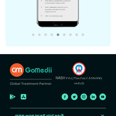
NABH የተረጋገጠ የጤና እንክብካቤ
መድረክ
በህንድ ውስጥ ከፍተኛ ሆስፒታሎች