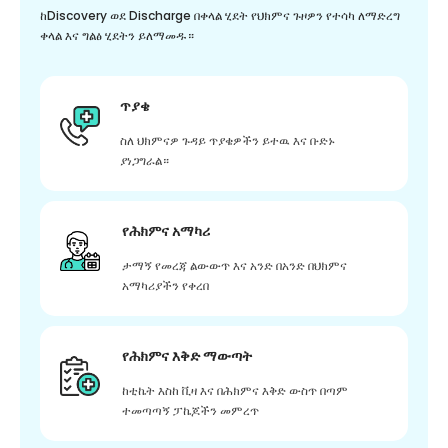
ከDiscovery ወደ Discharge በቀላል ሂደት የህክምና ጉዞዎን የተሳካ ለማድረግ
ቀላል እና ግልፅ ሂደትን ይለማመዱ።
ጥያቄ
ስለ ህክምናዎ ጉዳይ ጥያቄዎችን ይተዉ እና ቡድኑ
ያነጋግራል።
የሕክምና አማካሪ
ታማኝ የመረጃ ልውውጥ እና አንድ በአንድ በህክምና
አማካሪያችን የቀረበ
የሕክምና እቅድ ማውጣት
ከቲኬት እስከ ቪዛ እና በሕክምና እቅድ ውስጥ በጣም
ተመጣጣኝ ፓኬጆችን መምረጥ