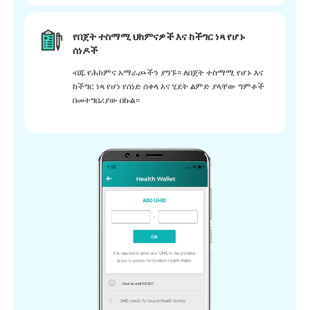
የበጀት ተስማሚ ህክምናዎች እና ከችግር ነጻ የሆኑ
ሰነዶች
ብጁ የሕክምና አማራጮችን ያግኙ። ለበጀት ተስማሚ የሆኑ እና
ከችግር ነጻ የሆነ የሰነድ ሰቀላ እና ሂደት ልምድ ያላቸው ግምቶች
በመተግበሪያው በኩል።