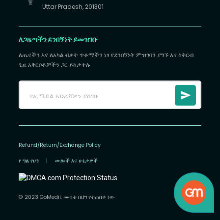
Uttar Pradesh, 201301
ለጋዜጣችን ደንበኝነት ይመዝገቡ
ለጤናችን እና ለአካል ብቃት ጥቆማችን ነፃ የደንበኝነት ምዝገባን ያግኙ እና ከቅርብ
ጊዜ አቅርቦቶቻችን ጋር ይከታተሉ
Refund/Return/Exchange Policy
የ ግል የሆነ
|
ውሎች እና ሁኔታዎች
© 2023 GoMedii. መብቱ በህግ የተጠበቀ ነው