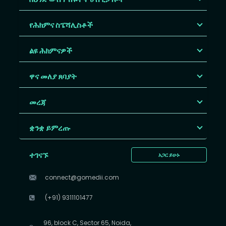
የሕክምና ስፔሻሊስቶች
ልዩ ሕክምናዎች
ዋና መለያ ጸባያት
መረጃ
ቋንቋ ይምረጡ
ተገናኙ
አጋር ይሁኑ
connect@gomedii.com
(+91) 9311101477
96, block C, Sector 65, Noida,