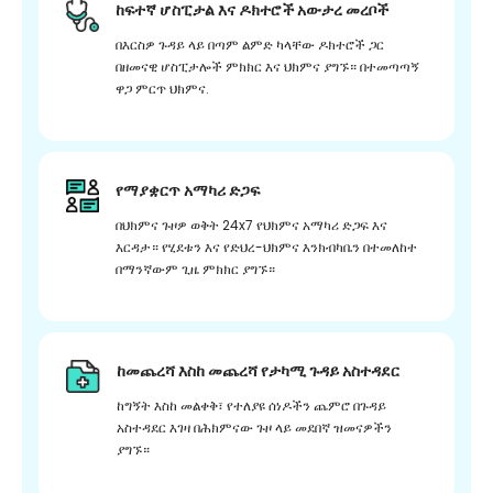
ከፍተኛ ሆስፒታል እና ዶክተሮች አውታረ መረቦች
በእርስዎ ጉዳይ ላይ በጣም ልምድ ካላቸው ዶክተሮች ጋር
በዘመናዊ ሆስፒታሎች ምክክር እና ህክምና ያግኙ። በተመጣጣኝ
ዋጋ ምርጥ ህክምና.
የማያቋርጥ አማካሪ ድጋፍ
በህክምና ጉዞዎ ወቅት 24x7 የህክምና አማካሪ ድጋፍ እና
እርዳታ። የሂደቱን እና የድህረ-ህክምና እንክብካቤን በተመለከተ
በማንኛውም ጊዜ ምክክር ያግኙ።
ከመጨረሻ እስከ መጨረሻ የታካሚ ጉዳይ አስተዳደር
ከግኝት እስከ መልቀቅ፣ የተለያዩ ሰነዶችን ጨምሮ በጉዳይ
አስተዳደር እገዛ በሕክምናው ጉዞ ላይ መደበኛ ዝመናዎችን
ያግኙ።