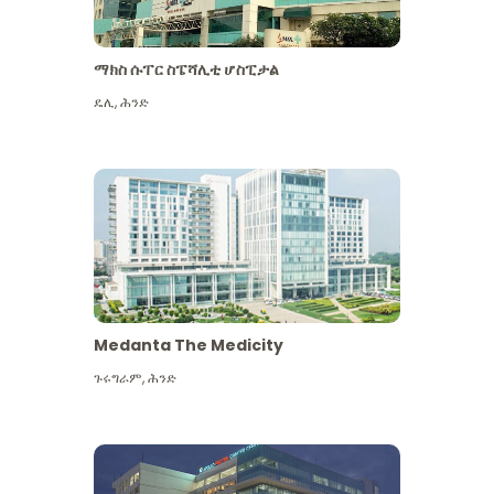
ማክስ ሱፐር ስፔሻሊቲ ሆስፒታል
ዴሊ
,
ሕንድ
Medanta The Medicity
ጉሩግራም
,
ሕንድ