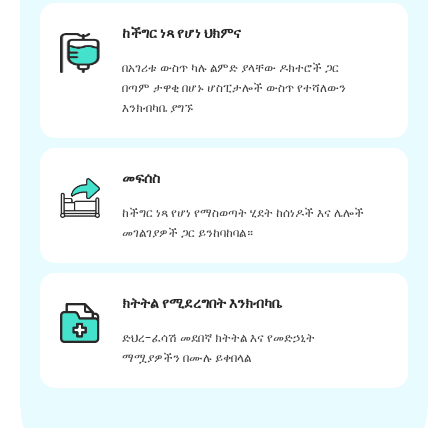
ከችግር ነጻ የሆነ ህክምና
በአገሪቱ ውስጥ ካሉ ልምድ ያላቸው ዶክተሮች ጋር
በጣም ታዋቂ በሆኑ ሆስፒታሎች ውስጥ የተሻለውን
እንክብካቤ ያግኙ
መፍሰስ
ከችግር ነጻ የሆነ የማስወጣት ሂደት ከሰነዶች እና ሌሎች
መገልገያዎች ጋር ይንከባከባል።
ክትትል የሚደረግበት እንክብካቤ
ድህረ-ፈሳሽ መደበኛ ክትትል እና የመድኃኒት
ማሟያዎችን በሙሉ ይቀበላል