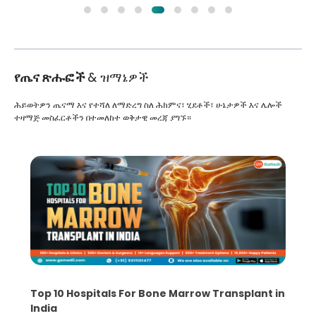
የጤና ጽሑፎች
& ዝማኔዎች
ሕይወትዎን ጤናማ እና የተሻለ ለማድረግ ስለ ሕክምና፣ ሂደቶች፣ ሁኔታዎች እና ሌሎች
ተዛማጅ መስፈርቶችን በተመለከተ ወቅታዊ መረጃ ያግኙ።
Top 10 Hospitals For Bone Marrow Transplant in
India