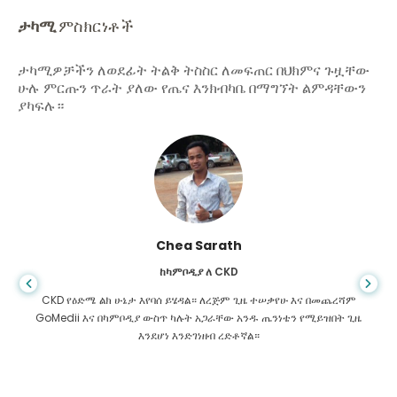
ታካሚ
ምስክርነቶች
ታካሚዎቻችን ለወደፊት ትልቅ ትስስር ለመፍጠር በህክምና ጉዟቸው
ሁሉ ምርጡን ጥራት ያለው የጤና እንክብካቤ በማግኘት ልምዳቸውን
ያካፍሉ።
አሪፍ ሀፊዝ
ከባንግላዴሽ ለጉበት ሲርሆሲስ
ጨረሻም
መቼም ህይወት የተሳሳተ አቅጣጫ እንደምትወስድ አታውቅም ፣ በጉበት ለኮምትሬ
በት ጊዜ
ስመረመር ፣ የምሄድበት ቦታ አልነበረኝም። የእኔ ገንዘብ ያነሰ ነበር እና ምን ማድረግ
እንዳለብኝ አላውቅም ነበር. በባንግላዲሽ ካለው የ GoMedii አጋር ጋር ተገናኘሁ።