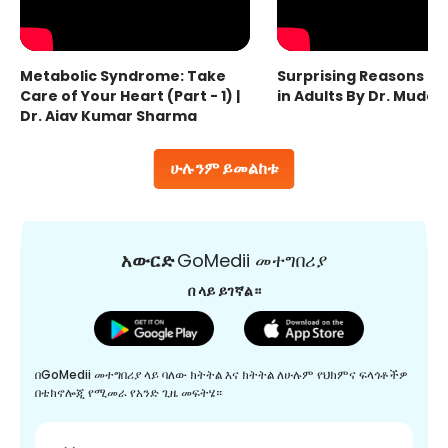
Metabolic Syndrome: Take
Surprising Reasons fo
Care of Your Heart (Part - 1) |
in Adults By Dr. Mudas
Dr. Ajay Kumar Sharma
ሁሉንም ይመልከቱ
አውርድ
GoMedii መተግበሪያ
በ ላይ ይገኛል።
በGoMedii መተግበሪያ ላይ ባለው ክትትል እና ክትትል ለሁሉም የህክምና ፍላጎቶችዎ
በቴክኖሎጂ የሚመራ የአንድ ጊዜ መፍትሄ።