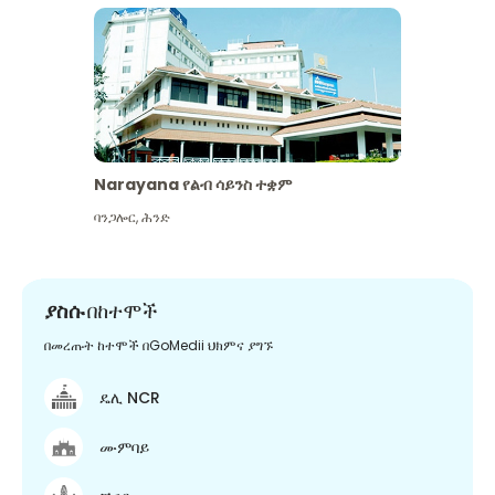
Narayana የልብ ሳይንስ ተቋም
ባንጋሎር
,
ሕንድ
ያስሱ
በከተሞች
በመረጡት ከተሞች በGoMedii ህክምና ያግኙ
ዴሊ NCR
ሙምባይ