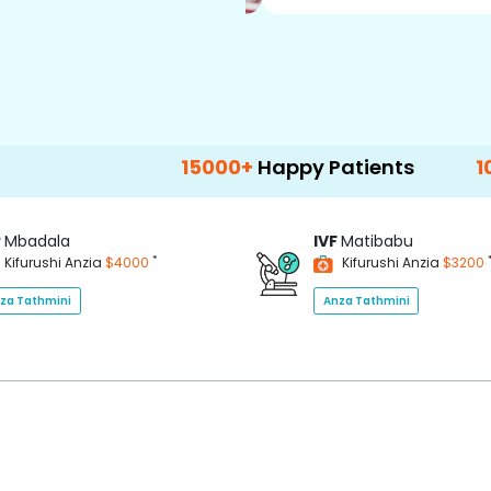
15000+
Happy Patients
100+
Hospit
P
Mbadala
IVF
Matibabu
*
Kifurushi Anzia
$4000
Kifurushi Anzia
$3200
za Tathmini
Anza Tathmini