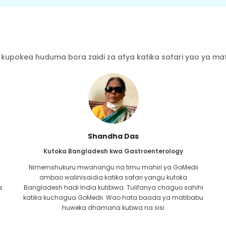
kupokea huduma bora zaidi za afya katika safari yao ya mati
Furkanul Islam
Kutoka Bangladesh kwa Upandikizaji wa Figo
Nilikuwa nimetoa matumaini yote kwamba ningeweza
kupokea aina yoyote ya matibabu kwa tatizo langu la
i
figo. Ilikuwa tu baada ya kukutana na GoMedii na neema
u
ya Mwenyezi Mungu na kuwasiliana nao.