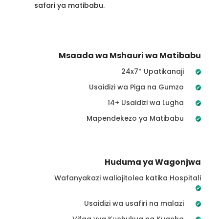
safari ya matibabu.
Msaada wa Mshauri wa Matibabu
24x7* Upatikanaji
Usaidizi wa Piga na Gumzo
14+ Usaidizi wa Lugha
Mapendekezo ya Matibabu
Huduma ya Wagonjwa
Wafanyakazi waliojitolea katika Hospitali
Usaidizi wa usafiri na malazi
Vifaa vya Kuchukua na Kuacha