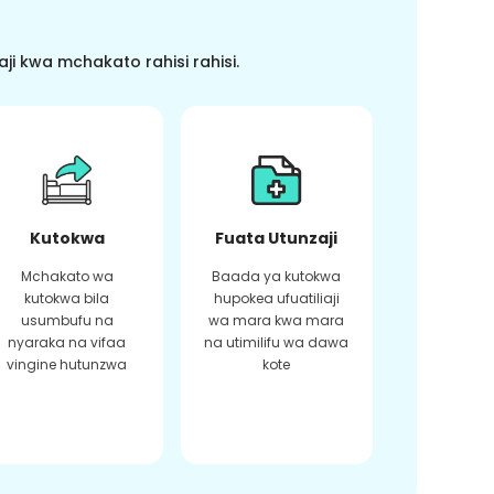
i kwa mchakato rahisi rahisi.
Kutokwa
Fuata Utunzaji
Mchakato wa
Baada ya kutokwa
kutokwa bila
hupokea ufuatiliaji
usumbufu na
wa mara kwa mara
nyaraka na vifaa
na utimilifu wa dawa
vingine hutunzwa
kote