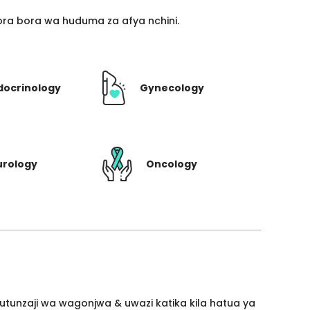
ra bora wa huduma za afya nchini.
docrinology
Gynecology
urology
Oncology
utunzaji wa wagonjwa & uwazi katika kila hatua ya