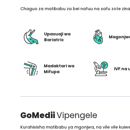
Chaguo za matibabu za bei nafuu na safu zote zin
Upasuaji wa
Magonjw
Bariatric
Madaktari wa
IVF na 
Mifupa
GoMedii
Vipengele
Kurahisisha matibabu ya mgonjwa, na vile vile kui