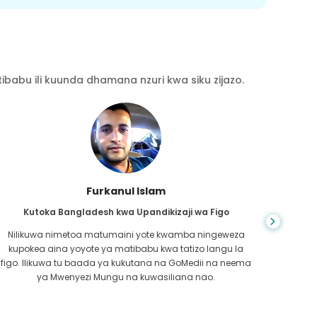
babu ili kuunda dhamana nzuri kwa siku zijazo.
Chea Sarath
Kutoka Kambodia kwa CKD
CKD ni hali ya maisha ya muda mrefu ambayo inazidi
kuwa mbaya. Niliteseka kwa muda mrefu na hatimaye
nilip
GoMedii na mmoja wa mshirika wao huko Kambodia
kwe
walinisaidia kutambua ilikuwa wakati wa kushikilia afya
kufa
yangu.