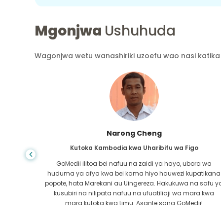
Mgonjwa
Ushuhuda
Wagonjwa wetu wanashiriki uzoefu wao nasi katika 
Shandha Das
Kutoka Bangladesh kwa Gastroenterology
ra wa
Nimemshukuru mwanangu na timu mahiri ya GoMedii
atikana
ambao walinisaidia katika safari yangu kutoka
 safu ya
Bangladesh hadi India kutibiwa. Tulifanya chaguo sahih
ra kwa
katika kuchagua GoMedii. Wao hata baada ya matibab
i!
huweka dhamana kubwa na sisi