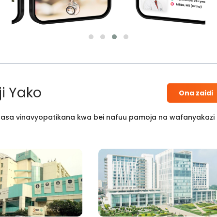
i Yako
Ona zaidi
 kisasa vinavyopatikana kwa bei nafuu pamoja na wafanyakazi