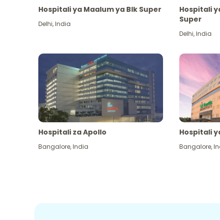
Hospitali ya Maalum ya Blk Super
Hospitali 
Super
Delhi
,
India
Delhi
,
India
Hospitali za Apollo
Hospitali y
Bangalore
,
India
Bangalore
,
In