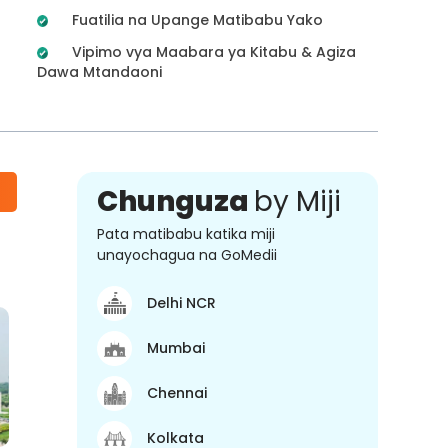
Fuatilia na Upange Matibabu Yako
Vipimo vya Maabara ya Kitabu & Agiza
Dawa Mtandaoni
Chunguza
by Miji
Pata matibabu katika miji
unayochagua na GoMedii
Delhi NCR
Mumbai
Chennai
Kolkata