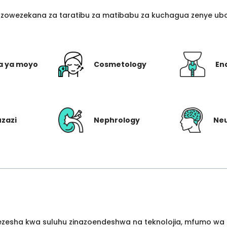
azowezekana za taratibu za matibabu za kuchagua zenye ubo
a ya moyo
Cosmetology
En
uzazi
Nephrology
Ne
wezesha kwa suluhu zinazoendeshwa na teknolojia, mfumo wa 