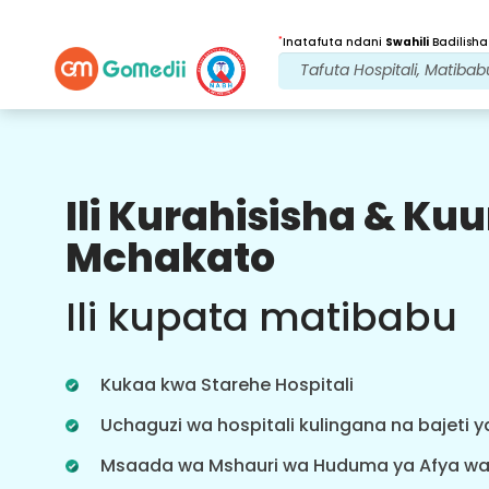
*
Inatafuta ndani
Swahili
Badilisha
Ili Kurahisisha & K
Faida Zetu
Mchakato
Baada ya
Matibabu
ufuatiliaji
Ili kupata matibabu
wa huduma
Pata usaidizi wa matibabu na
mgonjwa wa 24x7 na timu yetu
Kukaa kwa Starehe Hospitali
inayoshughulikia masuala yako kila
wakati. Taarifa za mara kwa mara
Uchaguzi wa hospitali kulingana na bajeti 
kuhusu mahitaji yako ya matibabu.
Msaada wa Mshauri wa Huduma ya Afya w