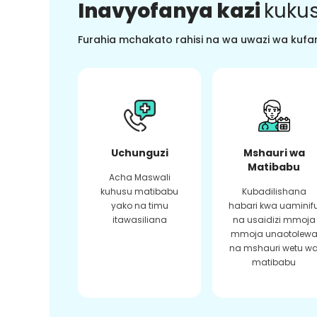
Inavyofanya kazi
kukus
Furahia mchakato rahisi na wa uwazi wa kufan
Uchunguzi
Mshauri wa
Matibabu
Acha Maswali
kuhusu matibabu
Kubadilishana
yako na timu
habari kwa uaminif
itawasiliana
na usaidizi mmoja
mmoja unaotolew
na mshauri wetu w
matibabu