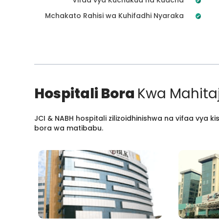
Mchakato Rahisi wa Kuhifadhi Nyaraka
Hospitali Bora
Kwa Mahitaj
JCI & NABH hospitali zilizoidhinishwa na vifaa vya
bora wa matibabu.