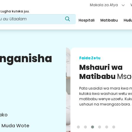
Makala za Afya
 Lugha kutoka juu.
Hospitali
Matibabu
Hud
uunganisha
Faida Zetu
Mshauri wa
Matibabu
Msaa
Pata usaidizi wa mara kwa ma
kutoka kwa washauri wetu wa
matibabu wenye uzoefu. Kukup
ushauri na mwongozo bora.
yako
a Muda Wote