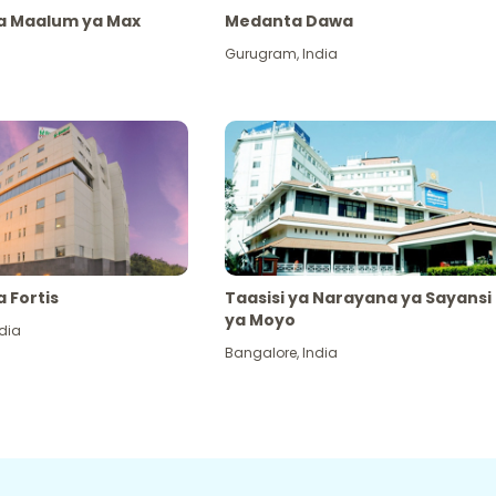
ya Maalum ya Max
Medanta Dawa
Gurugram
,
India
a Fortis
Taasisi ya Narayana ya Sayansi
ya Moyo
dia
Bangalore
,
India