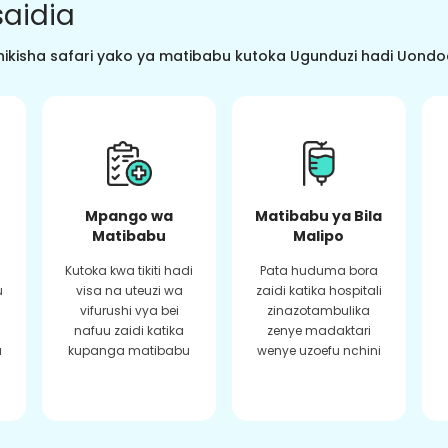
aidia
ikisha safari yako ya matibabu kutoka Ugunduzi hadi Uondoaj
Mpango wa
Matibabu ya Bila
Matibabu
Malipo
Kutoka kwa tikiti hadi
Pata huduma bora
u
visa na uteuzi wa
zaidi katika hospitali
vifurushi vya bei
zinazotambulika
a
nafuu zaidi katika
zenye madaktari
a
kupanga matibabu
wenye uzoefu nchini