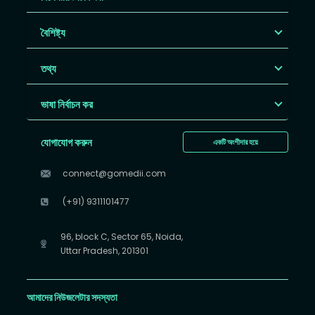
বৈশিষ্ট্য
তথ্য
ভাষা নির্বাচন কর
যোগাযোগ করুন
একটি অংশীদার হয়ে
connect@gomedii.com
(+91) 9311101477
96, block C, Sector 65, Noida,
Uttar Pradesh, 201301
আমাদের নিউজলেটার সদস্যতা