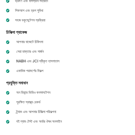
ভ্রমণ এবং বাসস্থান সহায়তা
পিকআপ এবং ড্রপ সুবিধা
সহজ ডকুমেন্টেশন প্রক্রিয়া
চিকিত্সা প্যাকেজ
আপনার বাজেটে চিকিৎসা
সেরা ডাক্তার এবং সার্জন
NABH এবং JCI স্বীকৃত হাসপাতাল
একাধিক পরামর্শের বিকল্প
প্রযুক্তি সমাধান
অন ডিমান্ড ভিডিও কনসালটেশন
সুরক্ষিত স্বাস্থ্য রেকর্ড
ট্র্যাক এবং আপনার চিকিত্সা পরিকল্পনা
বই ল্যাব টেস্ট এবং অর্ডার ঔষধ অনলাইন