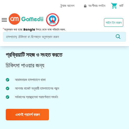
shopping_cart
ট্র্যাক আদেশ
অংশীদার লগইন
কার্ট
menu
সাইন ইন করুন
*
অনুসন্ধান করা হচ্ছে
Bangla
উপরে থেকে ভাষা পরিবর্তন করুন.
প্রক্রিয়াটি সহজ ও সংহত করতে
চিকিৎসা পাওয়ার জন্য
আরামদায়ক হাসপাতালে থাকা
আপনার বাজেট অনুযায়ী হাসপাতালের পছন্দ
সর্বকালের স্বাস্থ্যসেবা পরামর্শদাতা সমর্থন
এখনই পরামর্শ করুন