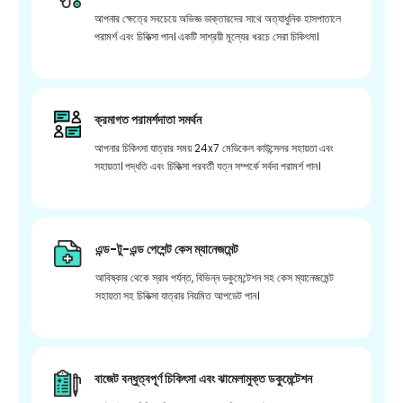
আপনার ক্ষেত্রে সবচেয়ে অভিজ্ঞ ডাক্তারদের সাথে অত্যাধুনিক হাসপাতালে
পরামর্শ এবং চিকিত্সা পান। একটি সাশ্রয়ী মূল্যের খরচে সেরা চিকিৎসা।
ক্রমাগত পরামর্শদাতা সমর্থন
আপনার চিকিৎসা যাত্রার সময় 24x7 মেডিকেল কাউন্সেলর সহায়তা এবং
সহায়তা। পদ্ধতি এবং চিকিত্সা পরবর্তী যত্ন সম্পর্কে সর্বদা পরামর্শ পান।
এন্ড-টু-এন্ড পেশেন্ট কেস ম্যানেজমেন্ট
আবিষ্কার থেকে স্রাব পর্যন্ত, বিভিন্ন ডকুমেন্টেশন সহ কেস ম্যানেজমেন্ট
সহায়তা সহ চিকিত্সা যাত্রার নিয়মিত আপডেট পান।
বাজেট বন্ধুত্বপূর্ণ চিকিৎসা এবং ঝামেলামুক্ত ডকুমেন্টেশন