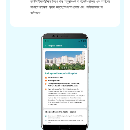
কাস্টমাইজড চিকিত্সা বিকল্প পান. অনুমানগুলি যা বাজেট-বান্ধব এবং অ্যাপের
মাধ্যমে ঝামেলা-মুক্ত ডকুমেন্টেশন আপলোড এবং প্রক্রিয়াকরণের
অভিজ্ঞতা।