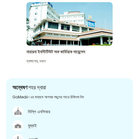
নারায়না ইনস্টিটিউট অফ কার্ডিয়াক সায়েন্সেস
ব্যাঙ্গালোর
,
ভারত
অন্বেষণ
শহর দ্বারা
GoMedii-এর মাধ্যমে আপনার পছন্দের শহরে চিকিৎসা নিন
দিল্লি এনসিআর
মুম্বাই