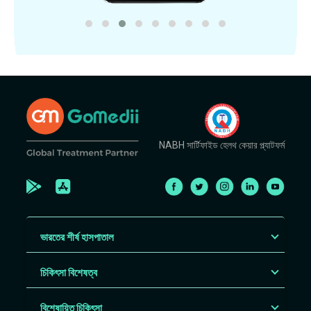
NABH সার্টিফাইড হেলথ কেয়ার প্ল্যাটফর্ম
ভারতের শীর্ষ হাসপাতাল
চিকিৎসা বিশেষত্ব
বিশেষায়িত চিকিৎসা