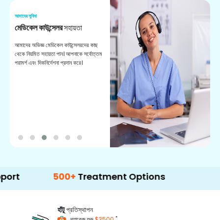
আমাদের সুবিধা
আম
মেডিকেল কাউন্সেলর
সহায়তা
অ
আমাদের অভিজ্ঞ মেডিকেল কাউন্সেলরদের কাছ
ভা
থেকে নিয়মিত সহায়তা পান। আপনাকে সর্বোত্তম
চি
পরামর্শ এবং দিকনির্দেশনা প্রদান করে।
ডা
500+
Treatment Options
হাঁটু
প্রতিস্থাপন
*
প্যাকেজ শুরু
$3500