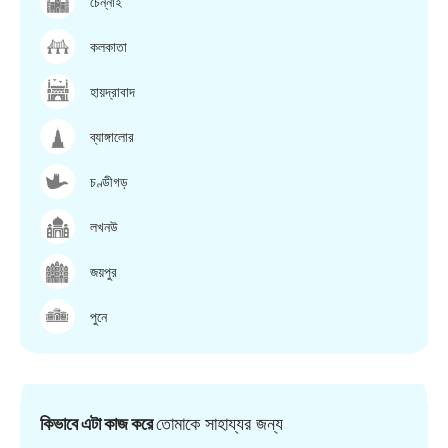
চেন্নাই
কলকাতা
হায়দ্রাবাদ
ব্যাঙ্গালোর
চণ্ডীগড়
লখনউ
জয়পুর
পুনে
কিভাবে এটা কাজ করে
তোমাকে সাহায্যর জন্য