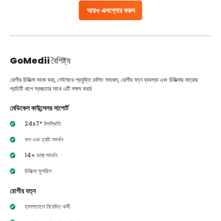
আরও এক্সপ্লোর করুন
GoMedii
বৈশিষ্ট্য
রোগীর চিকিত্সা সহজ করা, সেইসাথে প্রযুক্তি চালিত সমাধান, রোগীর যত্ন ব্যবস্থা এবং চিকিত্সার যাত্রার
প্রতিটি ধাপে স্বচ্ছতার সাথে এটি সক্ষম করা।
মেডিকেল কাউন্সেলর সাপোর্ট
24x7* উপস্থিতি
কল এবং চ্যাট সমর্থন
14+ ভাষা সমর্থন
চিকিত্সা সুপারিশ
রোগীর যত্ন
হাসপাতালে নিবেদিত কর্মী