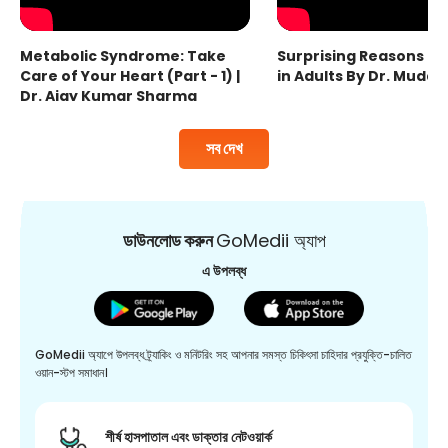
Metabolic Syndrome: Take
Surprising Reasons fo
Care of Your Heart (Part - 1) |
in Adults By Dr. Mudas
Dr. Ajay Kumar Sharma
সব দেখ
ডাউনলোড করুন
GoMedii অ্যাপ
এ উপলব্ধ
GoMedii অ্যাপে উপলব্ধ ট্র্যাকিং ও মনিটরিং সহ আপনার সমস্ত চিকিৎসা চাহিদার প্রযুক্তি-চালিত
ওয়ান-স্টপ সমাধান।
শীর্ষ হাসপাতাল এবং ডাক্তার নেটওয়ার্ক