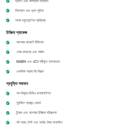
ভ্রমণ এবং বাসস্থান সহায়তা
পিকআপ এবং ড্রপ সুবিধা
সহজ ডকুমেন্টেশন প্রক্রিয়া
চিকিত্সা প্যাকেজ
আপনার বাজেটে চিকিৎসা
সেরা ডাক্তার এবং সার্জন
NABH এবং JCI স্বীকৃত হাসপাতাল
একাধিক পরামর্শের বিকল্প
প্রযুক্তি সমাধান
অন ডিমান্ড ভিডিও কনসালটেশন
সুরক্ষিত স্বাস্থ্য রেকর্ড
ট্র্যাক এবং আপনার চিকিত্সা পরিকল্পনা
বই ল্যাব টেস্ট এবং অর্ডার ঔষধ অনলাইন