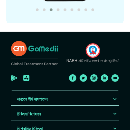
NABH সার্টিফাইড হেলথ কেয়ার প্ল্যাটফর্ম
ভারতের শীর্ষ হাসপাতাল
চিকিৎসা বিশেষত্ব
বিশেষায়িত চিকিৎসা