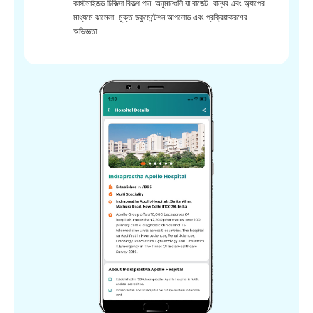
কাস্টমাইজড চিকিত্সা বিকল্প পান. অনুমানগুলি যা বাজেট-বান্ধব এবং অ্যাপের
মাধ্যমে ঝামেলা-মুক্ত ডকুমেন্টেশন আপলোড এবং প্রক্রিয়াকরণের
অভিজ্ঞতা।