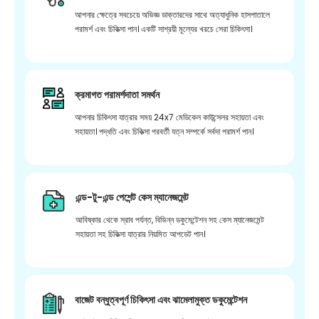
আপনার ক্ষেত্রে সবচেয়ে অভিজ্ঞ ডাক্তারদের সাথে অত্যাধুনিক হাসপাতালে
পরামর্শ এবং চিকিত্সা পান। একটি সাশ্রয়ী মূল্যের খরচে সেরা চিকিৎসা।
ক্রমাগত পরামর্শদাতা সমর্থন
আপনার চিকিৎসা যাত্রার সময় 24x7 মেডিকেল কাউন্সেলর সহায়তা এবং
সহায়তা। পদ্ধতি এবং চিকিত্সা পরবর্তী যত্ন সম্পর্কে সর্বদা পরামর্শ পান।
এন্ড-টু-এন্ড পেশেন্ট কেস ম্যানেজমেন্ট
আবিষ্কার থেকে স্রাব পর্যন্ত, বিভিন্ন ডকুমেন্টেশন সহ কেস ম্যানেজমেন্ট
সহায়তা সহ চিকিত্সা যাত্রার নিয়মিত আপডেট পান।
বাজেট বন্ধুত্বপূর্ণ চিকিৎসা এবং ঝামেলামুক্ত ডকুমেন্টেশন