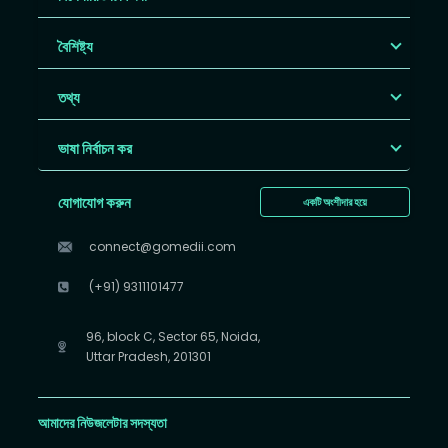
বৈশিষ্ট্য
তথ্য
ভাষা নির্বাচন কর
যোগাযোগ করুন
একটি অংশীদার হয়ে
connect@gomedii.com
(+91) 9311101477
96, block C, Sector 65, Noida,
Uttar Pradesh, 201301
আমাদের নিউজলেটার সদস্যতা