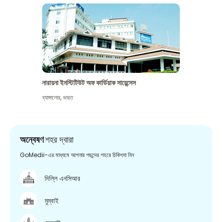
নারায়না ইনস্টিটিউট অফ কার্ডিয়াক সায়েন্সেস
ব্যাঙ্গালোর
,
ভারত
অন্বেষণ
শহর দ্বারা
GoMedii-এর মাধ্যমে আপনার পছন্দের শহরে চিকিৎসা নিন
দিল্লি এনসিআর
মুম্বাই