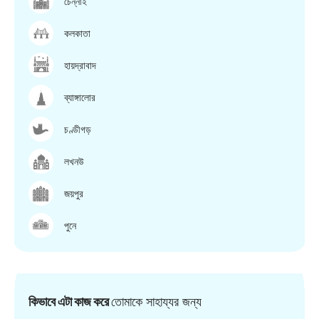
চেন্নাই
কলকাতা
হায়দ্রাবাদ
ব্যাঙ্গালোর
চণ্ডীগড়
লখনউ
জয়পুর
পুনে
কিভাবে এটা কাজ করে
তোমাকে সাহায্যর জন্য