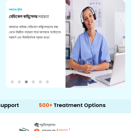
আমাদের সুবিধা
আম
মেডিকেল কাউন্সেলর
সহায়তা
অ
আমাদের অভিজ্ঞ মেডিকেল কাউন্সেলরদের কাছ
ভা
থেকে নিয়মিত সহায়তা পান। আপনাকে সর্বোত্তম
চি
পরামর্শ এবং দিকনির্দেশনা প্রদান করে।
ডা
500+
Treatment Options
হাঁটু
প্রতিস্থাপন
*
প্যাকেজ শুরু
$3500