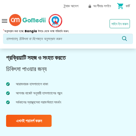
shopping_cart
ট্র্যাক আদেশ
অংশীদার লগইন
কার্ট
menu
সাইন ইন করুন
*
অনুসন্ধান করা হচ্ছে
Bangla
উপরে থেকে ভাষা পরিবর্তন করুন.
প্রক্রিয়াটি সহজ ও সংহত করতে
চিকিৎসা পাওয়ার জন্য
আরামদায়ক হাসপাতালে থাকা
আপনার বাজেট অনুযায়ী হাসপাতালের পছন্দ
সর্বকালের স্বাস্থ্যসেবা পরামর্শদাতা সমর্থন
এখনই পরামর্শ করুন