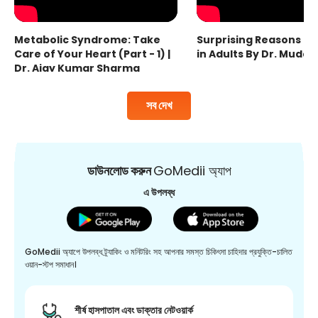
Metabolic Syndrome: Take
Surprising Reasons fo
Care of Your Heart (Part - 1) |
in Adults By Dr. Mudas
Dr. Ajay Kumar Sharma
সব দেখ
ডাউনলোড করুন
GoMedii অ্যাপ
এ উপলব্ধ
GoMedii অ্যাপে উপলব্ধ ট্র্যাকিং ও মনিটরিং সহ আপনার সমস্ত চিকিৎসা চাহিদার প্রযুক্তি-চালিত
ওয়ান-স্টপ সমাধান।
শীর্ষ হাসপাতাল এবং ডাক্তার নেটওয়ার্ক