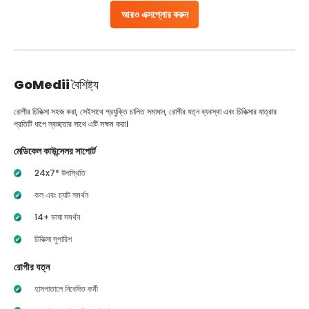
আরও এক্সপ্লোর করুন
GoMedii
বৈশিষ্ট্য
রোগীর চিকিত্সা সহজ করা, সেইসাথে প্রযুক্তি চালিত সমাধান, রোগীর যত্ন ব্যবস্থা এবং চিকিত্সার যাত্রার
প্রতিটি ধাপে স্বচ্ছতার সাথে এটি সক্ষম করা।
মেডিকেল কাউন্সেলর সাপোর্ট
24x7* উপস্থিতি
কল এবং চ্যাট সমর্থন
14+ ভাষা সমর্থন
চিকিত্সা সুপারিশ
রোগীর যত্ন
হাসপাতালে নিবেদিত কর্মী