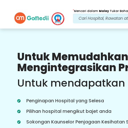
*
Mencari dalam
Malay
Tukar Bahas
Untuk Memudahkan
Faedah Kami
Mengintegrasikan P
Rawatan Selepas
penjagaan susulan
Untuk mendapatkan
Dapatkan sokongan perubatan dan
pesakit 24x7 dengan pasukan kami
yang menangani isu anda pada
Penginapan Hospital yang Selesa
setiap masa. Kemas kini berkala
tentang keperluan rawatan anda.
Pilihan hospital mengikut bajet anda
Sokongan Kaunselor Penjagaan Kesihatan