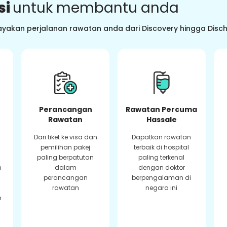
si
untuk membantu anda
ayakan perjalanan rawatan anda dari Discovery hingga Dis
Perancangan
Rawatan Percuma
Rawatan
Hassale
Dari tiket ke visa dan
Dapatkan rawatan
pemilihan pakej
terbaik di hospital
paling berpatutan
paling terkenal
n
dalam
dengan doktor
perancangan
berpengalaman di
rawatan
negara ini
n