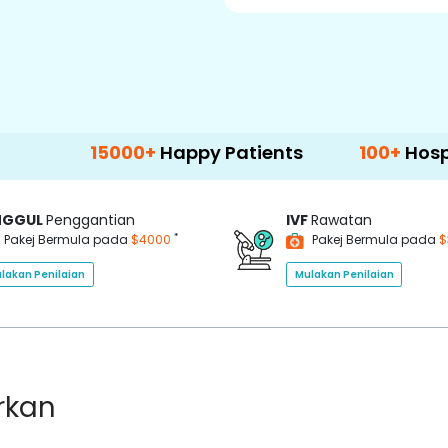
15000+
Happy Patients
100+
Hospitals &
NGGUL
Penggantian
IVF
Rawatan
*
Pakej Bermula pada
$4000
Pakej Bermula pada
$
lakan Penilaian
Mulakan Penilaian
rkan