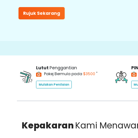
Rujuk Sekarang
Lutut
Penggantian
PI
*
Pakej Bermula pada
$3500
Mulakan Penilaian
Mu
Kepakaran
Kami Menawa