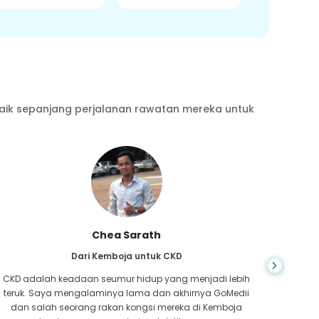
aik sepanjang perjalanan rawatan mereka untuk
Chea Sarath
Dari Kemboja untuk CKD
CKD adalah keadaan seumur hidup yang menjadi lebih
Anda ti
teruk. Saya mengalaminya lama dan akhirnya GoMedii
yang 
dan salah seorang rakan kongsi mereka di Kemboja
hati,