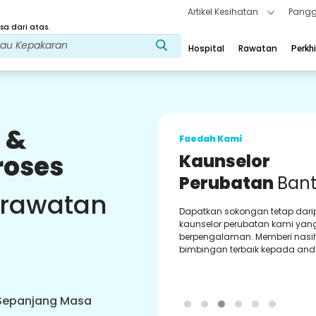
Artikel Kesihatan
Pangg
a dari atas.
Hospital
Rawatan
Perkh
 &
Faedah Kami
roses
Kaunselor
Perubatan
Ban
 rawatan
Dapatkan sokongan tetap dar
kaunselor perubatan kami yan
berpengalaman. Memberi nasi
bimbingan terbaik kepada and
 Sepanjang Masa