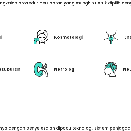
gkaian prosedur perubatan yang mungkin untuk dipilih denga
i
Kosmetologi
En
Kesuburan
Nefrologi
Neu
ya dengan penyelesaian dipacu teknologi, sistem penjagaan