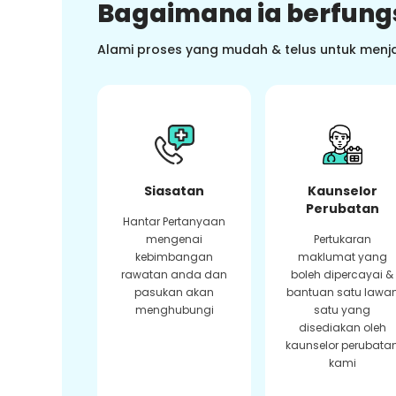
Bagaimana ia berfung
Alami proses yang mudah & telus untuk menj
Siasatan
Kaunselor
Perubatan
Hantar Pertanyaan
mengenai
Pertukaran
kebimbangan
maklumat yang
rawatan anda dan
boleh dipercayai &
pasukan akan
bantuan satu lawa
menghubungi
satu yang
disediakan oleh
kaunselor perubata
kami