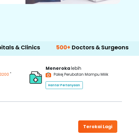
 Clinics
500+
Doctors & Surgeons
14+
La
Meneroka
lebih
*
3200
Pakej Perubatan Mampu Milik
Hantar Pertanyaan
Terokai Lagi