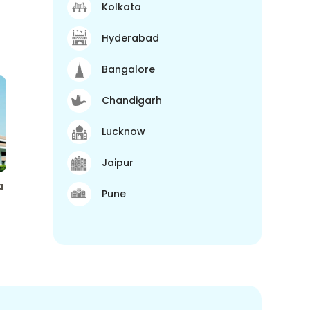
Kolkata
Hyderabad
Bangalore
Chandigarh
Lucknow
Jaipur
a
Pune