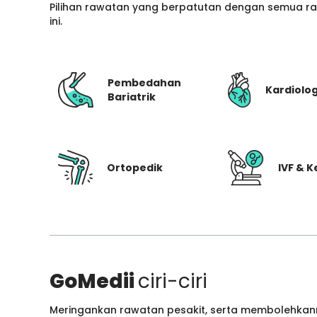
Pilihan rawatan yang berpatutan dengan semua ran
ini.
Pembedahan
Kardiolog
Bariatrik
Ortopedik
IVF & 
GoMedii
ciri-ciri
Meringankan rawatan pesakit, serta membolehkann