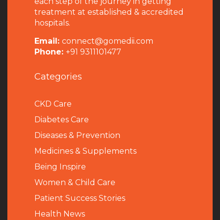
each step of the journey in getting
treatment at established & accredited
hospitals.
Email:
connect@gomedii.com
Phone:
+91 9311101477
Categories
CKD Care
Diabetes Care
Diseases & Prevention
Medicines & Supplements
Being Inspire
Women & Child Care
Patient Success Stories
Health News