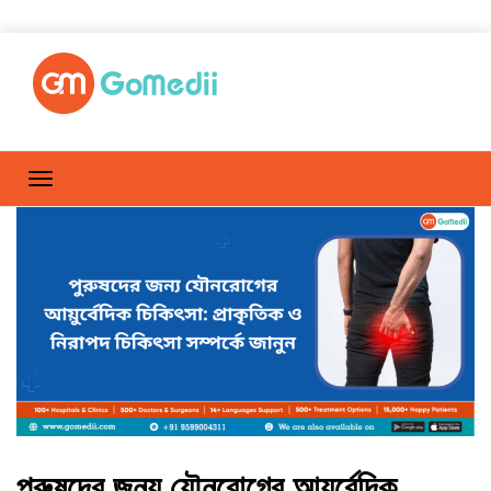
পুরুষদের জন্য যৌনরোগের আয়ুর্বেদিক