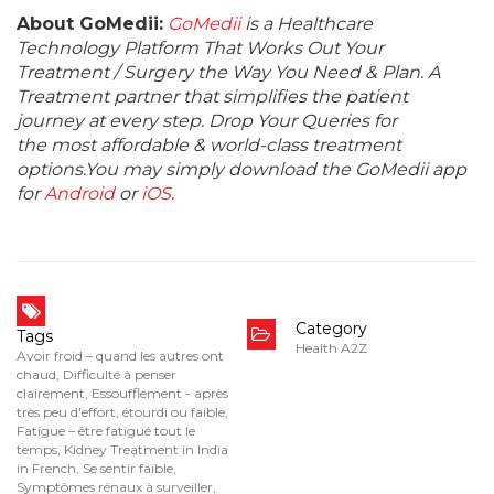
About GoMedii:
GoMedii
is a Healthcare
Technology Platform That Works Out Your
Treatment / Surgery the Way You Need & Plan. A
Treatment partner that simplifies the patient
journey at every step. Drop Your Queries for
the most affordable & world-class treatment
options.You may simply download the GoMedii app
for
Android
or
iOS
.
Category
Tags
Health A2Z
Avoir froid – quand les autres ont
chaud
,
Difficulté à penser
clairement
,
Essoufflement - après
très peu d'effort
,
étourdi ou faible
,
Fatigue – être fatigué tout le
temps
,
Kidney Treatment in India
in French
,
Se sentir faible
,
Symptômes rénaux à surveiller
,