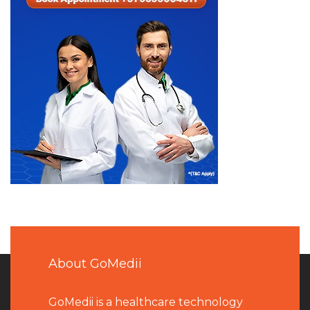
About GoMedii
GoMedii is a healthcare technology