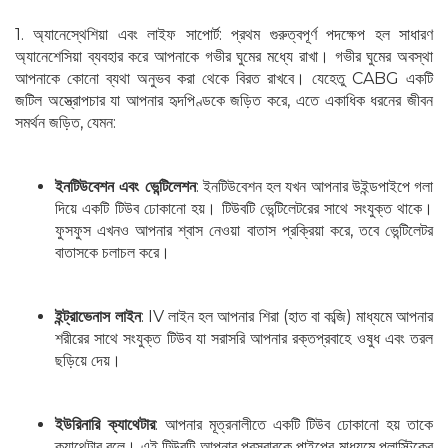
1. অ্যানেস্থেশিয়া এবং লাইফ সাপোর্ট: প্রথম গুরুত্বপূর্ণ পদক্ষেপ হল সাধারণ
অ্যানেশেসিয়া ব্যবহার করে আপনাকে গভীর ঘুমের মধ্যে রাখা। গভীর ঘুমের অবস্থা
আপনাকে কোনো ব্যথা অনুভব করা থেকে বিরত রাখবে। যেহেতু CABG একটি
জটিল অস্ত্রোপচার যা আপনার হৃদপিণ্ডকে জড়িত করে, এতে একাধিক ধরনের জীবন
সমর্থন জড়িত, যেমন:
ইনটিউবেশন এবং ভেন্টিলেশন
: ইনটিউবেশন হল যখন আপনার উইন্ডপাইপে গলা
দিয়ে একটি টিউব ঢোকানো হয়। টিউবটি ভেন্টিলেটরের সাথে সংযুক্ত থাকে।
ফুসফুস এখনও আপনার শ্বাস নেওয়া বাতাস প্রক্রিয়া করে, তবে ভেন্টিলেটর
বাতাসকে চলাচল করে।
ইন্ট্রাভেনাস লাইন
: IV লাইন হল আপনার শিরা (হাত বা কব্জি) মাধ্যমে আপনার
শরীরের সাথে সংযুক্ত টিউব যা সরাসরি আপনার রক্তপ্রবাহে ওষুধ এবং তরল
ছড়িয়ে দেয়।
ইউরিনারি ক্যাথেটার
: আপনার মূত্রনালীতে একটি টিউব ঢোকানো হয় তাকে
ক্যাথেটার বলে। এই টিউবটি আপনার প্রস্রাবকে পাইপের মাধ্যমে প্লাস্টিকের