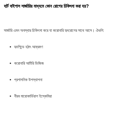
হার্ট বাইপাস সার্জারির মাধ্যমে কোন রোগের চিকিৎসা করা হয়?
সার্জারি এমন অবস্থার চিকিৎসা করে যা করোনারি হৃদরোগের সাথে আসে। ঐগুলি:
হৃদপিন্ডে হঠাৎ আক্রমণ
করোনারি আর্টারি ডিজিজ
প্রশাসনিক উপস্থাপনা
নীরব মায়োকার্ডিয়াল ইস্কেমিয়া