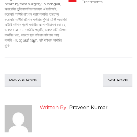
Treatments
heart bypass surgery in bengali
,
অপারেসিয় শূন্টিরোভানিয়া সারদস্যা ও ইনডিআই
,
করোনারি আর্টারি বাইপাস গ্রাফ্ট সার্জারির তারতম্য
,
করোনারি আর্টারি বাইপাস সার্জারির সুবিধা
,
টেস্ট করোনারি
আর্টারি বাইপাস গ্রাফ্ট সার্জারির আগে পরিচালনা করা হয়
,
ভারতে CABG সার্জারির পদ্ধতি
,
ভারতে হার্ট বাইপাস
সার্জারির খরচ
,
ভারতে হ্রদ বাইপাস বাইপাস গ্রাফ্ট
সার্জারি ់បេះដូងនៅឥណ្ឌា
,
হার্ট বাইপাস সার্জারির
ঝুঁকি
Previous Article
Next Article
Written By
Praveen Kumar