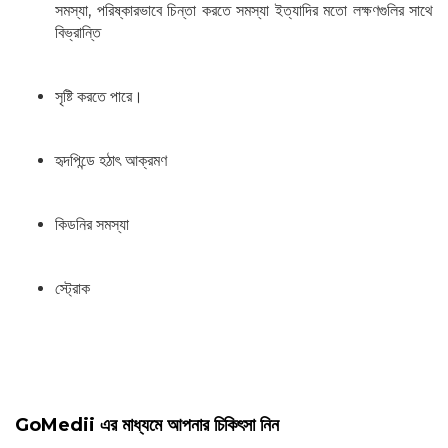
সমস্যা, পরিষ্কারভাবে চিন্তা করতে সমস্যা ইত্যাদির মতো লক্ষণগুলির সাথে
বিভ্রান্তি
সৃষ্টি করতে পারে।
হৃদপিন্ডে হঠাৎ আক্রমণ
কিডনির সমস্যা
স্ট্রোক
GoMedii এর মাধ্যমে আপনার চিকিৎসা নিন