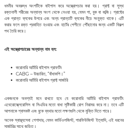
ধমনীর অবরুদ্ধ অংশটিকে বাইপাস করে অস্ত্রোপচার করা হয়। গ্রাফ্ট বা সুস্থ
রক্তনালী শরীরের অন্যান্য অংশ থেকে নেওয়া হয়, যেমন পা, বুক বা কব্জি। গ্রাফ্টের
এক প্রান্ত ব্লকের উপরে এবং অন্য প্রান্তটি ব্লকের নীচে সংযুক্ত থাকে। এটি
করার ফলে রক্ত প্রবাহিত হওয়ার এবং হার্টের পেশীতে পৌঁছানোর জন্য একটি বিকল্প
পথ তৈরি করে।
এই অস্ত্রোপচারের অন্যান্য নাম হল:
করোনারি আর্টারি বাইপাস গ্রাফটিং
CABG – উচ্চারিত, “বাঁধাকপি।”
করোনারি আর্টারি বাইপাস গ্রাফ্ট সার্জারি
একজনকে অবশ্যই মনে রাখতে হবে যে করোনারি আর্টারি বাইপাস গ্রাফটিং
এথেরোস্ক্লেরোসিস বা সিএডির মতো বাধা সৃষ্টিকারী রোগ নিরাময় করে না। তবে এটি
আপনাকে শ্বাসকষ্ট এবং বুকে ব্যথার মতো লক্ষণগুলি থেকে মুক্তি দিতে পারে।
অনেক স্বাস্থ্যসেবা পেশাদার, যেমন কার্ডিওলজিস্ট, পারফিউজিস্ট ইত্যাদি, এই ধরনের
সার্জারির সাথে জড়িত।