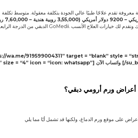
ة معروفة تقدم علاجًا طبيًا عالي الجودة بتكلفة معقولة. متوسط ​​تكلفة 
3 روبية هندية – 7,60,000 روبية هندية)
2def2f” size =”] واتساب الآن [/su_button]
 أعراض ورم أرومي دبقي؟