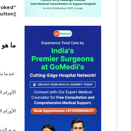
الخلفية = “# “4” icon = “icon: whatsapp
ما هو 
. فهو نوع من الورم يحدث في الدماغ والحبل الشوكي. هناك ثلاثة أنواع من الورم الدبقي. ويشمل:
عندما ن
الأورام ا
الأورام ا
ورم الدب