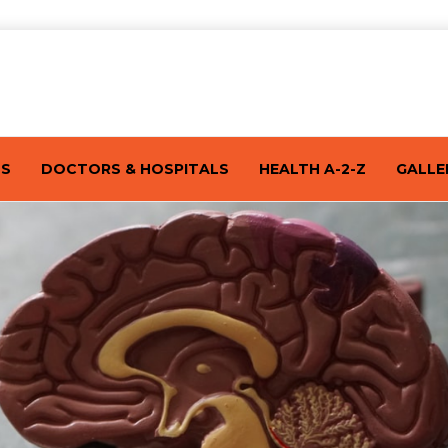
TS
DOCTORS & HOSPITALS
HEALTH A-2-Z
GALLE