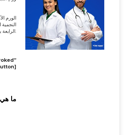
الورم ال
النجمية ا
الرابعة بسرعة كبيرة وتنتشر بسرعة كبيرة في الدماغ. ومن المعروف أيضا باسم متعدد الأشكال.
الخلفية = “# “4” icon = “icon: whatsapp
ما هي 