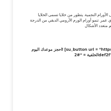
لأورام النجمية. يتطور من خلايا تسمى الخلايا
عمر. تنمو أورام الورم الأرومي الدبقي من الدرجة
احجز موعدك اليوم! [su_button url = “https://wa.me/919599004311” target = “blank” style = “stroked”