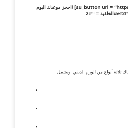
احجز موعدك اليوم! [su_button url = “https://wa.me/919599004311” target = “blank” style = “stroked”