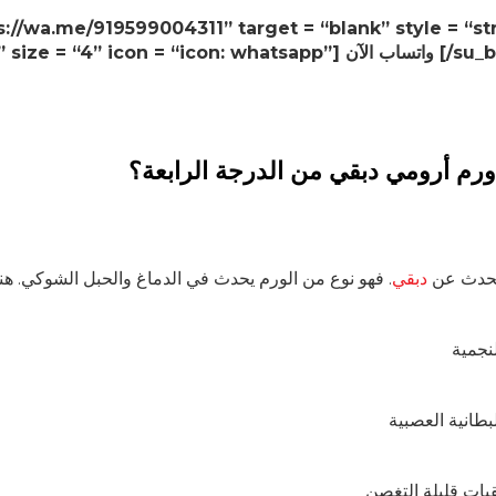
2def2f” size =”] واتساب الآن [/su_button]
ورم أرومي دبقي من الدرجة الرابعة؟
تحدث عن
دبقي
لنجمية
لبطانية العصبية
قيات قليلة التغصن