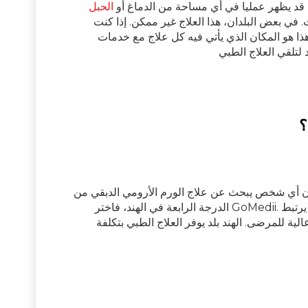
ه قد يظهر عمليا في أي مساحة من الدماغ أو
الحبل
مة إلى 4 درجات. في بعض البلدان، هذا العلاج غير ممكن. إذا كنت
هذا هو المكان الذي يأتي فيه كل علاج مع خدمات
؟
ا كان أي شخص يبحث عن علاج الورم الأرومي الدبقي من
الدرجة الرابعة في الهند، فاختر GoMedii. نحن شريكك في السياحة العلاجية والعلاجية. يرتبط GoMedii مستشفيات وأطباء من
الية للمرضى. الهند بلد يوفر العلاج الطبي بتكلفة