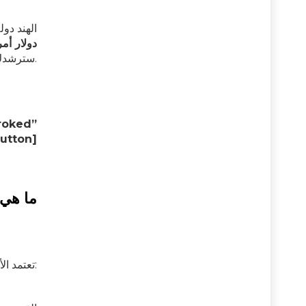
الهند دول
دولار أمريكي – 9200 دولار أمريكي (,55,000
الدبقي من الدرجة الرابعة في الهند، فاختر GoMedii. سترشدك ونقدم لك خيارات العلاج الأنسب.
الخلفية = “# “4” icon = “icon: whatsapp
ما هي
تعتمد الأعراض على موقع ورم الدماغ، ولكنها قد تشمل أيًا مما يلي: