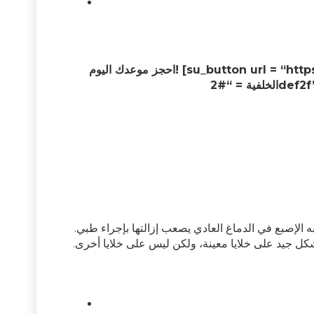
احجز موعدك اليوم! [su_button url = “https://wa.me/919599004311” target = “blank” style = “stroked”
 الإصبع في الدماغ العادي يصعب إزالتها بإجراء طبي.
بشكل جيد على خلايا معينة، ولكن ليس على خلايا أخرى.