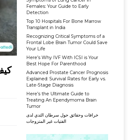
Symptoms of Lung Cancer in
Females: Your Guide to Early
Detection
Top 10 Hospitals For Bone Marrow
Transplant in India
Recognizing Critical Symptoms of a
Frontal Lobe Brain Tumor Could Save
Your Life
Here’s Why IVF With ICSI is Your
Best Hope For Parenthood
كيف
Advanced Prostate Cancer Prognosis
Explained: Survival Rates for Early vs.
Late-Stage Diagnosis
Here’s the Ultimate Guide to
Treating An Ependymoma Brain
Tumor
خرافات وحقائق حول سرطان الثدي لدى
الفتيات غير المتزوجات