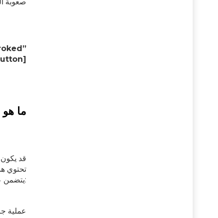
صعوبة الك
الخلفية = “# “4” icon = “icon: whatsapp
ما هو 
قد يكون 
تحتوي هذ
يتضمن علاج الورم الأرومي الدبقي عادةً ما يلي:
عملية جر