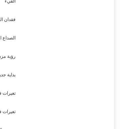
القيء
فقدان ال
الصداع ا
رؤية مزد
بداية جدي
تغيرات ف
تغيرات ف