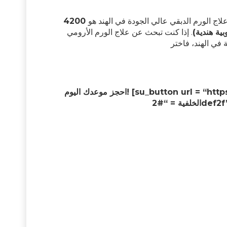
علاج الورم الدبقي عالي الجودة في الهند هو
4200
. إذا كنت تبحث عن علاج الورم الأرومي
احجز موعدك اليوم! [su_button url = “https://wa.me/919599004311” target = “blank” style = “stroked”