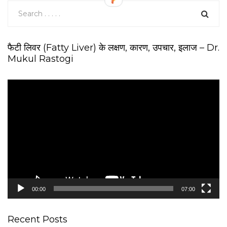
फैटी लिवर (Fatty Liver) के लक्षण, कारण, उपचार, इलाज – Dr.
Mukul Rastogi
V
i
d
e
o
P
l
a
y
e
00:00
07:00
r
Recent Posts