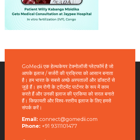
GoMedii एक हेल्थकेयर टेक्नोलॉजी प्लेटफॉर्म है जो
आपके इलाज / सर्जरी की प्रक्रिया को आसान बनाता
है। हम भारत के सबसे अच्छे अस्पतालों और डॉक्टरों से
जुड़े हैं। हम रोगी के ट्रीटमेंट पार्टनर के रूप में काम
करते हैं और उनकी इलाज की प्रकिया को सरल बनाते
हैं। किफ़ायती और विश्व-स्तरीय इलाज के लिए हमसे
संपर्क करें।
Email:
connect@gomedii.com
Phone:
+91 9311101477