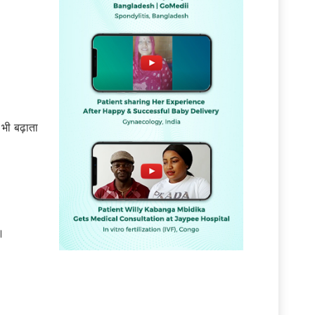
भी बढ़ाता
ै।
ं