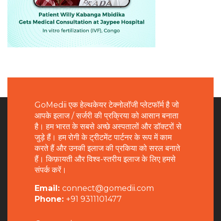
GoMedii एक हेल्थकेयर टेक्नोलॉजी प्लेटफॉर्म है जो
आपके इलाज / सर्जरी की प्रक्रिया को आसान बनाता
है। हम भारत के सबसे अच्छे अस्पतालों और डॉक्टरों से
जुड़े हैं। हम रोगी के ट्रीटमेंट पार्टनर के रूप में काम
करते हैं और उनकी इलाज की प्रकिया को सरल बनाते
हैं। किफ़ायती और विश्व-स्तरीय इलाज के लिए हमसे
संपर्क करें।
Email:
connect@gomedii.com
Phone:
+91 9311101477