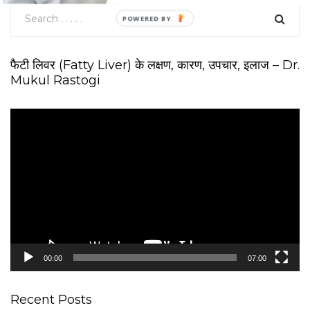
फैटी लिवर (Fatty Liver) के लक्षण, कारण, उपचार, इलाज – Dr.
Mukul Rastogi
V
i
d
e
o
P
l
a
y
e
00:00
07:00
r
Recent Posts