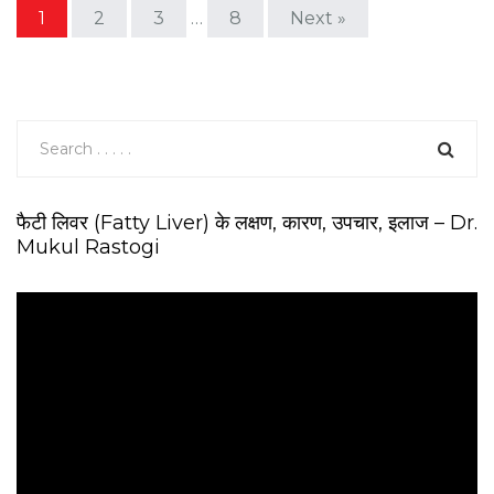
1
2
3
…
8
Next »
फैटी लिवर (Fatty Liver) के लक्षण, कारण, उपचार, इलाज – Dr.
Mukul Rastogi
V
i
d
e
o
P
l
a