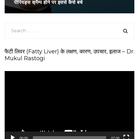
पीरियड्स क्रैम्प होने पर इससे कैसे बचे
फैटी लिवर (Fatty Liver) के लक्षण, कारण, उपचार, इलाज – Dr.
Mukul Rastogi
V
i
d
e
o
P
l
a
y
e
00:00
07:00