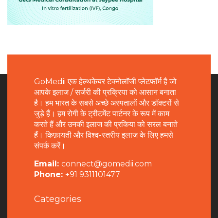
GoMedii एक हेल्थकेयर टेक्नोलॉजी प्लेटफॉर्म है जो
आपके इलाज / सर्जरी की प्रक्रिया को आसान बनाता
है। हम भारत के सबसे अच्छे अस्पतालों और डॉक्टरों से
जुड़े हैं। हम रोगी के ट्रीटमेंट पार्टनर के रूप में काम
करते हैं और उनकी इलाज की प्रकिया को सरल बनाते
हैं। किफ़ायती और विश्व-स्तरीय इलाज के लिए हमसे
संपर्क करें।
Email:
connect@gomedii.com
Phone:
+91 9311101477
Categories