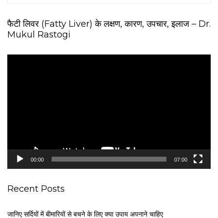
फैटी लिवर (Fatty Liver) के लक्षण, कारण, उपचार, इलाज – Dr.
Mukul Rastogi
V
i
d
e
o
P
l
a
y
e
00:00
07:00
r
Recent Posts
जानिए सर्दियों में बीमारियों से बचने के लिए क्या उपाय अपनाने चाहिए