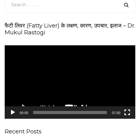
फैटी लिवर (Fatty Liver) के लक्षण, कारण, उपचार, इलाज – Dr.
Mukul Rastogi
V
i
d
e
o
P
l
a
y
e
00:00
07:00
r
Recent Posts