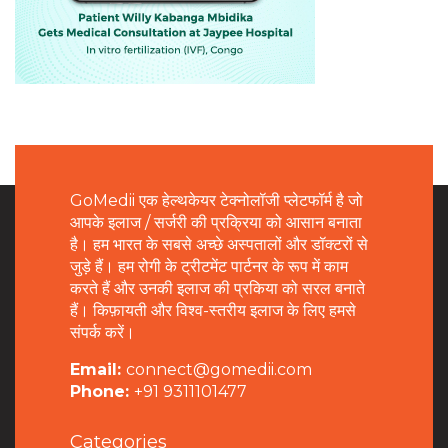
GoMedii एक हेल्थकेयर टेक्नोलॉजी प्लेटफॉर्म है जो
आपके इलाज / सर्जरी की प्रक्रिया को आसान बनाता
है। हम भारत के सबसे अच्छे अस्पतालों और डॉक्टरों से
जुड़े हैं। हम रोगी के ट्रीटमेंट पार्टनर के रूप में काम
करते हैं और उनकी इलाज की प्रकिया को सरल बनाते
हैं। किफ़ायती और विश्व-स्तरीय इलाज के लिए हमसे
संपर्क करें।
Email:
connect@gomedii.com
Phone:
+91 9311101477
Categories