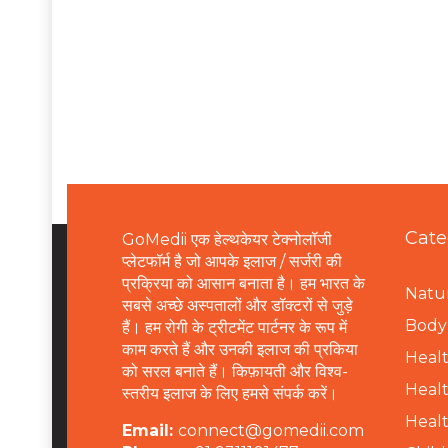
Cate
GoMedii एक हेल्थकेयर टेक्नोलॉजी
प्लेटफॉर्म है जो आपके इलाज / सर्जरी की
प्रक्रिया को आसान बनाता है। हम भारत के
Natur
सबसे अच्छे अस्पतालों और डॉक्टरों से जुड़े
B
ody 
हैं। हम रोगी के ट्रीटमेंट पार्टनर के रूप में
काम करते हैं और उनकी इलाज की प्रकिया
Healt
को सरल बनाते हैं। किफ़ायती और विश्व-
Healt
स्तरीय इलाज के लिए हमसे संपर्क करें।
Healt
Email:
connect@gomedii.com