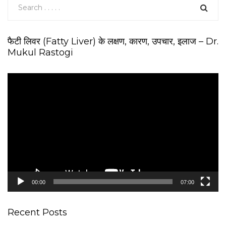
फैटी लिवर (Fatty Liver) के लक्षण, कारण, उपचार, इलाज – Dr.
Mukul Rastogi
V
i
d
e
o
P
l
a
y
e
00:00
07:00
r
Recent Posts