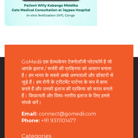
GoMedii एक हेल्थकेयर टेक्नोलॉजी प्लेटफॉर्म है जो
आपके इलाज / सर्जरी की प्रक्रिया को आसान बनाता
है। हम भारत के सबसे अच्छे अस्पतालों और डॉक्टरों से
जुड़े हैं। हम रोगी के ट्रीटमेंट पार्टनर के रूप में काम
करते हैं और उनकी इलाज की प्रकिया को सरल बनाते
हैं। किफ़ायती और विश्व-स्तरीय इलाज के लिए हमसे
संपर्क करें।
Email:
connect@gomedii.com
Phone:
+91 9311101477
Categories