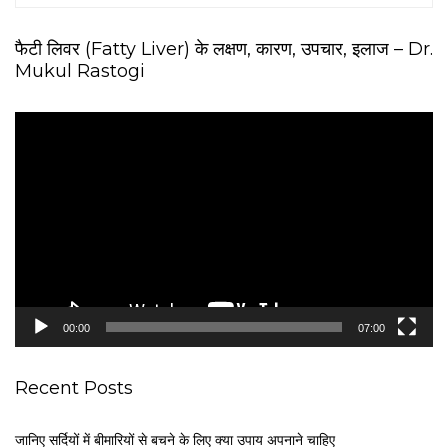
फैटी लिवर (Fatty Liver) के लक्षण, कारण, उपचार, इलाज – Dr.
Mukul Rastogi
V
i
d
e
o
P
l
a
y
e
00:00
07:00
r
Recent Posts
जानिए सर्दियों में बीमारियों से बचने के लिए क्या उपाय अपनाने चाहिए