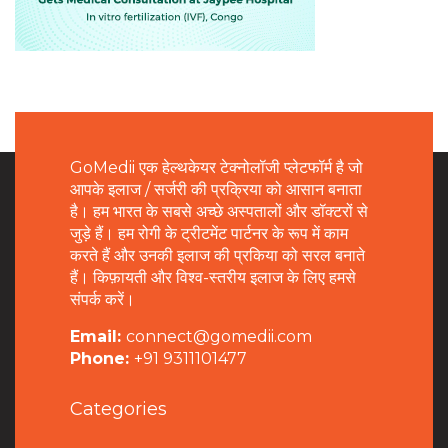
GoMedii एक हेल्थकेयर टेक्नोलॉजी प्लेटफॉर्म है जो
आपके इलाज / सर्जरी की प्रक्रिया को आसान बनाता
है। हम भारत के सबसे अच्छे अस्पतालों और डॉक्टरों से
जुड़े हैं। हम रोगी के ट्रीटमेंट पार्टनर के रूप में काम
करते हैं और उनकी इलाज की प्रकिया को सरल बनाते
हैं। किफ़ायती और विश्व-स्तरीय इलाज के लिए हमसे
संपर्क करें।
Email:
connect@gomedii.com
Phone:
+91 9311101477
Categories