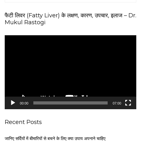
फैटी लिवर (Fatty Liver) के लक्षण, कारण, उपचार, इलाज – Dr.
Mukul Rastogi
V
i
d
e
o
P
l
a
y
e
00:00
07:00
r
Recent Posts
जानिए सर्दियों में बीमारियों से बचने के लिए क्या उपाय अपनाने चाहिए