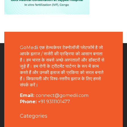
GoMedii एक हेल्थकेयर टेक्नोलॉजी प्लेटफॉर्म है जो
आपके इलाज / सर्जरी की प्रक्रिया को आसान बनाता
है। हम भारत के सबसे अच्छे अस्पतालों और डॉक्टरों से
जुड़े हैं। हम रोगी के ट्रीटमेंट पार्टनर के रूप में काम
करते हैं और उनकी इलाज की प्रकिया को सरल बनाते
हैं। किफ़ायती और विश्व-स्तरीय इलाज के लिए हमसे
संपर्क करें।
Email:
connect@gomedii.com
Phone:
+91 9311101477
Categories