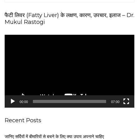
फैटी लिवर (Fatty Liver) के लक्षण, कारण, उपचार, इलाज – Dr.
Mukul Rastogi
V
i
d
e
o
P
l
a
y
e
00:00
07:00
r
Recent Posts
जानिए सर्दियों में बीमारियों से बचने के लिए क्या उपाय अपनाने चाहिए