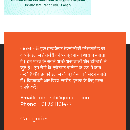
GoMedii एक हेल्थकेयर टेक्नोलॉजी प्लेटफॉर्म है जो
आपके इलाज / सर्जरी की प्रक्रिया को आसान बनाता
है। हम भारत के सबसे अच्छे अस्पतालों और डॉक्टरों से
जुड़े हैं। हम रोगी के ट्रीटमेंट पार्टनर के रूप में काम
करते हैं और उनकी इलाज की प्रकिया को सरल बनाते
हैं। किफ़ायती और विश्व-स्तरीय इलाज के लिए हमसे
संपर्क करें।
Email:
connect@gomedii.com
Phone:
+91 9311101477
Categories