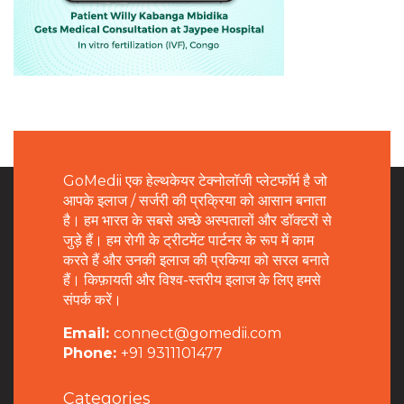
GoMedii एक हेल्थकेयर टेक्नोलॉजी प्लेटफॉर्म है जो
आपके इलाज / सर्जरी की प्रक्रिया को आसान बनाता
है। हम भारत के सबसे अच्छे अस्पतालों और डॉक्टरों से
जुड़े हैं। हम रोगी के ट्रीटमेंट पार्टनर के रूप में काम
करते हैं और उनकी इलाज की प्रकिया को सरल बनाते
हैं। किफ़ायती और विश्व-स्तरीय इलाज के लिए हमसे
संपर्क करें।
Email:
connect@gomedii.com
Phone:
+91 9311101477
Categories