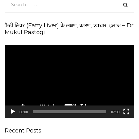
फैटी लिवर (Fatty Liver) के लक्षण, कारण, उपचार, इलाज – Dr.
Mukul Rastogi
V
i
d
e
o
P
l
a
y
e
00:00
07:00
r
Recent Posts