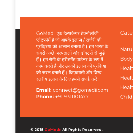
Cate
GoMedii एक हेल्थकेयर टेक्नोलॉजी
प्लेटफॉर्म है जो आपके इलाज / सर्जरी की
प्रक्रिया को आसान बनाता है। हम भारत के
Natur
सबसे अच्छे अस्पतालों और डॉक्टरों से जुड़े
B
ody 
हैं। हम रोगी के ट्रीटमेंट पार्टनर के रूप में
काम करते हैं और उनकी इलाज की प्रकिया
Healt
को सरल बनाते हैं। किफ़ायती और विश्व-
Healt
स्तरीय इलाज के लिए हमसे संपर्क करें।
Healt
Email:
connect@gomedii.com
Phone:
+91 9311101477
Child
© 2018
GoMedii
All Rights Reserved.