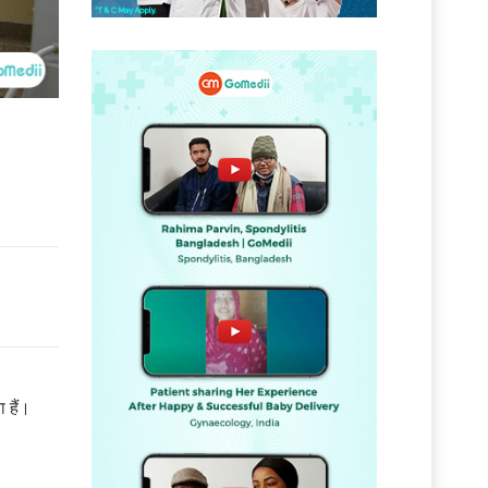
ं
 हैं।