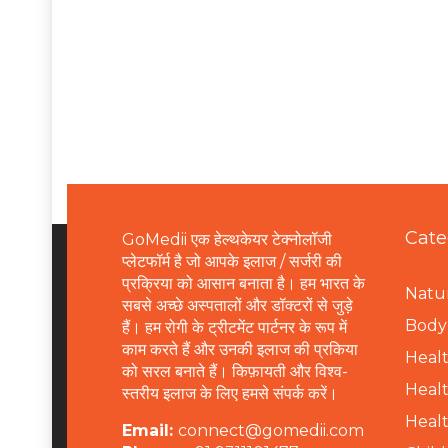
Cate
GoMedii एक हेल्थकेयर टेक्नोलॉजी
प्लेटफॉर्म है जो आपके इलाज / सर्जरी की
प्रक्रिया को आसान बनाता है। हम भारत के
Natur
सबसे अच्छे अस्पतालों और डॉक्टरों से जुड़े
B
ody 
हैं। हम रोगी के ट्रीटमेंट पार्टनर के रूप में
काम करते हैं और उनकी इलाज की प्रकिया
Healt
को सरल बनाते हैं। किफ़ायती और विश्व-
Healt
स्तरीय इलाज के लिए हमसे संपर्क करें।
Healt
Email:
connect@gomedii.com