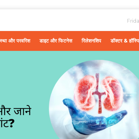
Frid
ावस्था और परवरिश
डाइट और फिटनेस
रिलेशनशिप
डॉक्टर & हॉस्प