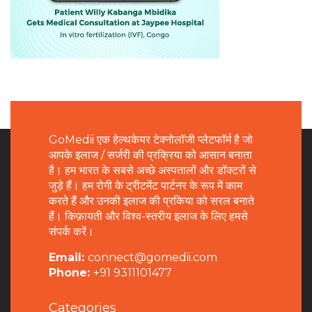
GoMedii एक हेल्थकेयर टेक्नोलॉजी प्लेटफॉर्म है जो
आपके इलाज / सर्जरी की प्रक्रिया को आसान बनाता
है। हम भारत के सबसे अच्छे अस्पतालों और डॉक्टरों से
जुड़े हैं। हम रोगी के ट्रीटमेंट पार्टनर के रूप में काम
करते हैं और उनकी इलाज की प्रकिया को सरल बनाते
हैं। किफ़ायती और विश्व-स्तरीय इलाज के लिए हमसे
संपर्क करें।
Email:
connect@gomedii.com
Phone:
+91 9311101477
Categories