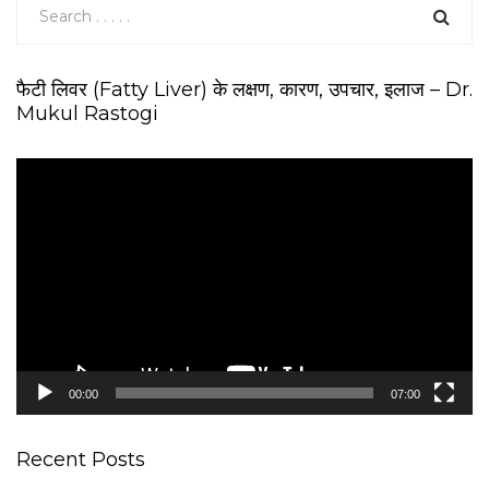
फैटी लिवर (Fatty Liver) के लक्षण, कारण, उपचार, इलाज – Dr.
Mukul Rastogi
V
i
d
e
o
P
l
a
y
e
00:00
07:00
r
Recent Posts