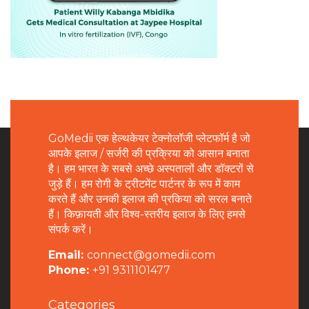
GoMedii एक हेल्थकेयर टेक्नोलॉजी प्लेटफॉर्म है जो
आपके इलाज / सर्जरी की प्रक्रिया को आसान बनाता
है। हम भारत के सबसे अच्छे अस्पतालों और डॉक्टरों से
जुड़े हैं। हम रोगी के ट्रीटमेंट पार्टनर के रूप में काम
करते हैं और उनकी इलाज की प्रकिया को सरल बनाते
हैं। किफ़ायती और विश्व-स्तरीय इलाज के लिए हमसे
संपर्क करें।
Email:
connect@gomedii.com
Phone:
+91 9311101477
Categories