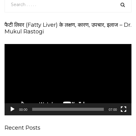
फैटी लिवर (Fatty Liver) के लक्षण, कारण, उपचार, इलाज – Dr.
Mukul Rastogi
V
i
d
e
o
P
l
a
y
e
00:00
07:00
r
Recent Posts