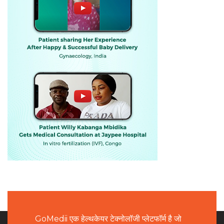
GoMedii एक हेल्थकेयर टेक्नोलॉजी प्लेटफॉर्म है जो