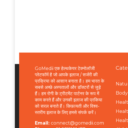
Cate
GoMedii एक हेल्थकेयर टेक्नोलॉजी
प्लेटफॉर्म है जो आपके इलाज / सर्जरी की
प्रक्रिया को आसान बनाता है। हम भारत के
Natur
सबसे अच्छे अस्पतालों और डॉक्टरों से जुड़े
B
ody 
हैं। हम रोगी के ट्रीटमेंट पार्टनर के रूप में
काम करते हैं और उनकी इलाज की प्रकिया
Healt
को सरल बनाते हैं। किफ़ायती और विश्व-
Healt
स्तरीय इलाज के लिए हमसे संपर्क करें।
Healt
Email:
connect@gomedii.com