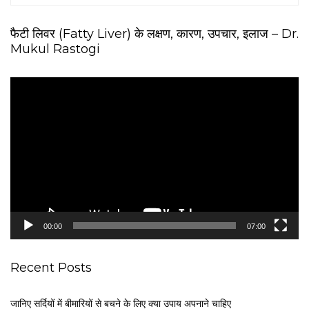
फैटी लिवर (Fatty Liver) के लक्षण, कारण, उपचार, इलाज – Dr.
Mukul Rastogi
V
i
d
e
o
P
l
a
y
e
00:00
07:00
r
Recent Posts
जानिए सर्दियों में बीमारियों से बचने के लिए क्या उपाय अपनाने चाहिए