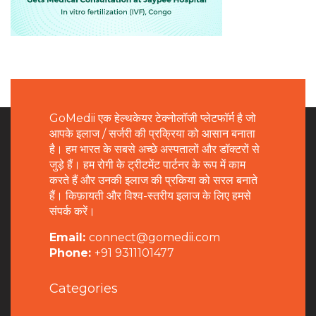
GoMedii एक हेल्थकेयर टेक्नोलॉजी प्लेटफॉर्म है जो
आपके इलाज / सर्जरी की प्रक्रिया को आसान बनाता
है। हम भारत के सबसे अच्छे अस्पतालों और डॉक्टरों से
जुड़े हैं। हम रोगी के ट्रीटमेंट पार्टनर के रूप में काम
करते हैं और उनकी इलाज की प्रकिया को सरल बनाते
हैं। किफ़ायती और विश्व-स्तरीय इलाज के लिए हमसे
संपर्क करें।
Email:
connect@gomedii.com
Phone:
+91 9311101477
Categories